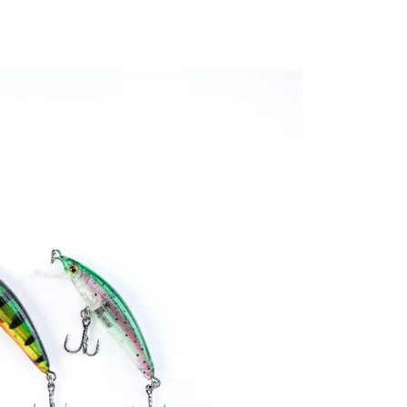
繳納相關費用。
（門市自取請勿下單，請聯繫客服）
意付款使用「大哥付你分期」之契約關係目的，商店將以您的個人
否成功請以「AFTEE先享後付 」之結帳頁面顯示為準，若有關於
含姓名、電話或地址）提供予台灣大哥大進項蒐集、處理及利
功／繳費後需取消欲退款等相關疑問，請聯繫「AFTEE先享後
00，滿NT$3,000(含以上)免運費
公司與您本人進行分期帳單所需資料之確認、核對及更正。
援中心」
https://netprotections.freshdesk.com/support/home
戶服務條款，請詳閱以下連結：
https://oppay.tw/userRule
配送(**下單前請私訊客服確認實際運費(運費另
查看運費
項】
得以成立**)
恩沛科技股份有限公司提供之「AFTEE先享後付」服務完成之
依本服務之必要範圍內提供個人資料，並將交易相關給付款項請
讓予恩沛科技股份有限公司。
個人資料處理事宜，請瀏覽以下網址：
ee.tw/terms/#terms3
年的使用者請事先徵得法定代理人或監護人之同意方可使用
E先享後付」，若未經同意申辦者引起之損失，本公司不負相關責
AFTEE先享後付」時，將依據個別帳號之用戶狀況，依本公司
核予不同之上限額度；若仍有額度不足之情形，本公司將視審查
用戶進行身份認證。
一人註冊多個帳號或使用他人資訊註冊。若發現惡意使用之情
科技股份有限公司將有權停止該用戶之使用額度並採取法律行