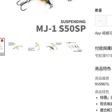
數量
App 結
付款與運
宅配滿NT$
付款方式
商品特色
信用卡一
商品編號
9159671
信用卡分
商品特色
3 期 
特價」日本
合作金
短舌板
Apple Pay
華南商
適合較