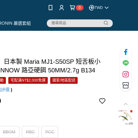
0
TWD
RONIN 嚴選套組
日本製 Maria MJ1-S50SP 短舌板小
NNOW 路亞硬餌 50MM/2.7g B134
活動
宅配滿NT$2,000免運
國家/地區配送
則評價
)
9
BBOM
RBC
PCC