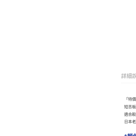
詳細
「特價」
短舌板
適合
日本老