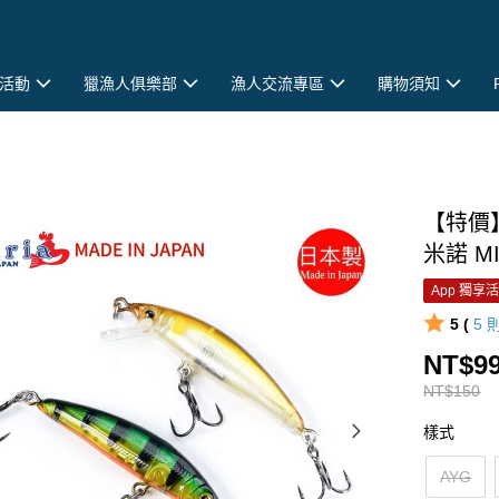
活動
獵漁人俱樂部
漁人交流專區
購物須知
【特價】
米諾 MI
App 獨享
5 (
5
NT$9
NT$150
樣式
AYG