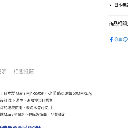
街口支付
上海商
日本老
國泰世
悠遊付
臺灣中
匯豐（
大哥付你
商品相關分
聯邦商
相關說明
元大商
首購、新
【大哥付
玉山商
AFTEE先
分享
1.本服務
台新國
2.付款方
相關說明
台灣樂
流程，驗
【關於「A
ATM付款
完成交易
AFTEE
3.實際核
便利好安
4.訂單成
貨到付款
１．簡單
說明
相關推薦
消。如遇
２．便利
無法說明
３．安心
【繳款方
運送方式
1.分期款
【「AFT
醒簡訊。
日本製 Maria MJ1-S50SP 小米諾 路亞硬餌 50MM/2.7g
１．於結帳
一般宅配
2.透過簡
付」結帳
設計 能下潛中下泳層搜尋目標魚
帳／街口支
每筆NT$1
２．訂單
較深的場域使用，淡海水皆可使用
３．收到繳
【注意事
／ATM／
牌Maira平價路亞假餌製造商，品質穩定
離島一般
1.本服務
※ 請注意
每筆NT$2
用戶於交
絡購買商品
款買賣價