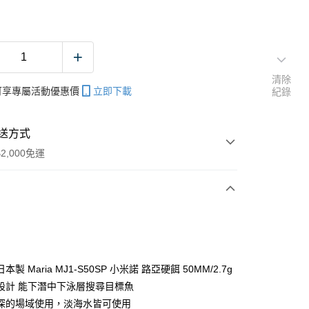
清除
帳可享專屬活動優惠價
立即下載
紀錄
送方式
2,000免運
次付款
期付款
0 利率 每期
NT$33
21家銀行
製 Maria MJ1-S50SP 小米諾 路亞硬餌 50MM/2.7g
庫商業銀行
第一商業銀行
設計 能下潛中下泳層搜尋目標魚
業銀行
彰化商業銀行
深的場域使用，淡海水皆可使用