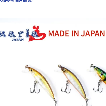
色請參照圖片編號*
先享後付
貨到付款
2.基於同
※ 交易是
資料（包
是否繳費成
每筆NT$2
用，由本
付客戶支
3.完整用
國家/地區
【注意事
計)，訂單才
１．透過由
交易，需
求債權轉
２．關於
https://aft
３．未成
「AFTE
任。
４．使用「
即時審查
結果請求
５．嚴禁
形，恩沛
動。