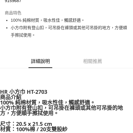
9159687
3 期 0 利率 每期
NT$30
21家銀行
商品特色
合作金庫商業銀行
第一商業銀行
超商取貨付款
100% 純棉材質，吸水性佳，觸感舒適。
華南商業銀行
彰化商業銀行
小方巾附有登山扣，可吊掛在褲頭或其他可吊掛的地方，方便順
Apple Pay
上海商業儲蓄銀行
台北富邦商業銀行
國泰世華商業銀行
兆豐國際商業銀行
手擦拭使用。
街口支付
臺灣中小企業銀行
台中商業銀行
匯豐（台灣）商業銀行
華泰商業銀行
悠遊付
聯邦商業銀行
遠東國際商業銀行
元大商業銀行
永豐商業銀行
詳細說明
相關推薦
大哥付你分期
玉山商業銀行
星展（台灣）商業銀行
相關說明
台新國際商業銀行
中國信託商業銀行
【大哥付你分期使用說明】
台灣樂天信用卡公司
AFTEE先享後付
1.本服務由台灣大哥大提供，台灣大哥大用戶可立即使用無須另外申請。
2.付款方式選擇「大哥付你分期」，訂單成立後會自動跳轉到大哥付的交易
相關說明
HR 小方巾 HT-2703
流程，驗證手機門號後，選擇欲分期的期數、繳款截止日，確認付款後即完
【關於「AFTEE先享後付」】
商品介紹
成交易。
ATM付款
AFTEE先享後付是「在收到商品之後才付款」的支付方式。 讓您購物簡單
100% 純棉材質，吸水性佳，觸感舒適。
3.實際核准額度、可分期數及費用金額請依後續交易確認頁面所載為準。
便利好安心！
小方巾附有登山扣，可吊掛在褲頭或其他可吊掛的地
4.訂單成立30分鐘內，如未前往確認交易或遇審核未通過，訂單將自動取
貨到付款
１．簡單：不需註冊會員、不需綁卡、不需儲值。
方，方便順手擦拭使用。
消。如遇「轉專審核」未通過狀況，表示未達大哥付你分期系統評分，恕無
２．便利：只要手機號碼，簡訊認證，即可結帳。
法說明評估內容。
３．安心：先確認商品／服務後，再付款。
尺寸：20.5 x 21.5 cm
【繳款方式說明】
運送方式
材質：100%棉 / 20支雙股紗
1.分期款項不併入電信帳單，「大哥付你分期」於每月結算日後寄送繳費提
【「AFTEE先享後付」結帳流程】