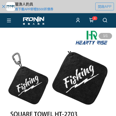
獵漁人釣具
開啟APP
首下載APP即贈$500折價券
0
1
/
1