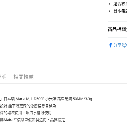
合作金
適合較
Apple Pay
華南商
日本老
街口支付
上海商
國泰世
悠遊付
臺灣中
商品相關分
匯豐（
大哥付你
聯邦商
首購、新
相關說明
元大商
分享
【大哥付
玉山商
AFTEE先
1.本服務
台新國
2.付款方
相關說明
台灣樂
流程，驗
【關於「A
ATM付款
完成交易
AFTEE
3.實際核
便利好安
說明
相關推薦
4.訂單成
貨到付款
１．簡單
消。如遇
２．便利
無法說明
３．安心
【繳款方
運送方式
日本製 Maria MJ1-D50SP 小米諾 路亞硬餌 50MM/3.3g
1.分期款
【「AFT
醒簡訊。
設計 能下潛更深的泳層搜尋目標魚
１．於結帳
一般宅配
2.透過簡
付」結帳
較深的場域使用，淡海水皆可使用
帳／街口支
每筆NT$1
２．訂單
牌Maira平價路亞假餌製造商，品質穩定
３．收到繳
【注意事
／ATM／
離島一般