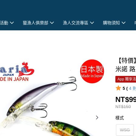
活動
獵漁人俱樂部
漁人交流專區
購物須知
【特價】
米諾 路亞
App 獨享
5 (
4
NT$9
NT$150
樣式
WSG