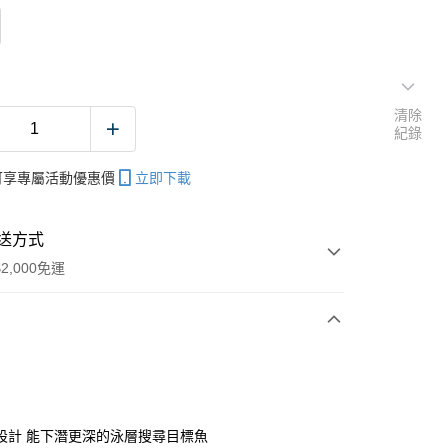
清除
紀錄
帳可享專屬活動優惠價
立即下載
送方式
2,000免運
次付款
期付款
0 利率 每期
NT$33
21家銀行
設計 能下潛更深的泳層搜尋目標魚