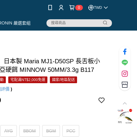
0
TWD
RONIN 嚴選套組
日本製 Maria MJ1-D50SP 長舌板小
硬餌 MINNOW 50MM/3.3g B117
活動
宅配滿NT$2,000免運
國家/地區配送
則評價
)
9
AYG
BBOM
BGM
PCC