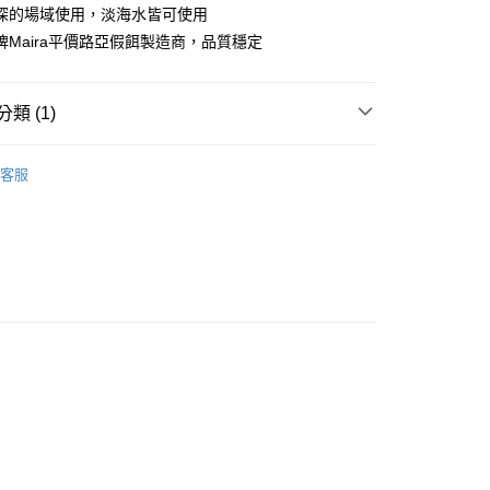
庫商業銀行
第一商業銀行
深的場域使用，淡海水皆可使用
業銀行
彰化商業銀行
牌Maira平價路亞假餌製造商，品質穩定
業儲蓄銀行
台北富邦商業銀行
華商業銀行
兆豐國際商業銀行
小企業銀行
台中商業銀行
類 (1)
台灣）商業銀行
華泰商業銀行
分期
業銀行
遠東國際商業銀行
手必購商品
路亞新手必購商品
業銀行
永豐商業銀行
客服
你分期使用說明】
業銀行
星展（台灣）商業銀行
享後付
由台灣大哥大提供，台灣大哥大用戶可立即使用無須另外申請。
際商業銀行
中國信託商業銀行
式選擇「大哥付你分期」，訂單成立後會自動跳轉到大哥付的交易
天信用卡公司
證手機門號後，選擇欲分期的期數、繳款截止日，確認付款後即
FTEE先享後付」】
。
先享後付是「在收到商品之後才付款」的支付方式。 讓您購物簡單
准額度、可分期數及費用金額請依後續交易確認頁面所載為準。
心！
立30分鐘內，如未前往確認交易或遇審核未通過，訂單將自動取
：不需註冊會員、不需綁卡、不需儲值。
「轉專審核」未通過狀況，表示未達大哥付你分期系統評分，恕
：只要手機號碼，簡訊認證，即可結帳。
評估內容。
：先確認商品／服務後，再付款。
式說明】
項不併入電信帳單，「大哥付你分期」於每月結算日後寄送繳費提
EE先享後付」結帳流程】
方式選擇「AFTEE先享後付」後，將跳轉至「AFTEE先享後
（門市自取請勿下單，請聯繫客服）
訊連結打開帳單後，可選擇「超商條碼／台灣大直營門市／銀行轉
頁面，進行簡訊認證並確認金額後，即可完成結帳。
付／iPASS MONEY」等通路繳費。
00，滿NT$2,000(含以上)免運費
成立數日內，您將收到繳費通知簡訊。
費通知簡訊後14天內，點擊此簡訊中的連結，可透過四大超商
項】
網路銀行／等多元方式進行付款，方視為交易完成。
宅配