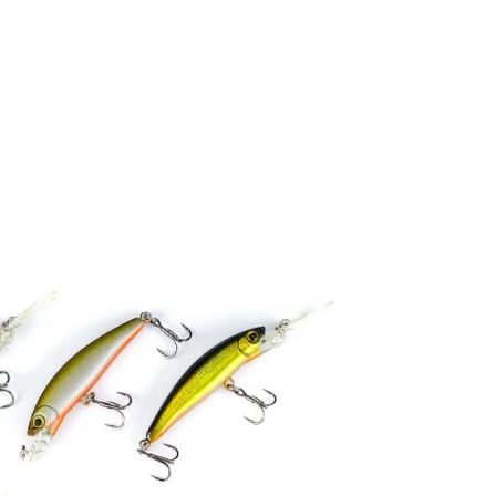
係由「台灣大哥大股份有限公司」（以下簡稱本公司）所提供，讓
：結帳手續完成當下不需立刻繳費，但若您需要取消訂單，請聯
00，滿NT$2,000(含以上)免運費
易時，得透過本服務購買商品或服務，並由商店將買賣／分期付
的店家。未經商家同意取消之訂單仍視為有效，需透過AFTEE
金債權讓與本公司後，依約使用本公司帳單繳交帳款。
繳納相關費用。
（門市自取請勿下單，請聯繫客服）
意付款使用「大哥付你分期」之契約關係目的，商店將以您的個人
否成功請以「AFTEE先享後付 」之結帳頁面顯示為準，若有關於
含姓名、電話或地址）提供予台灣大哥大進項蒐集、處理及利
功／繳費後需取消欲退款等相關疑問，請聯繫「AFTEE先享後
00，滿NT$3,000(含以上)免運費
公司與您本人進行分期帳單所需資料之確認、核對及更正。
援中心」
https://netprotections.freshdesk.com/support/home
戶服務條款，請詳閱以下連結：
https://oppay.tw/userRule
配送(**下單前請私訊客服確認實際運費(運費另
查看運費
項】
得以成立**)
恩沛科技股份有限公司提供之「AFTEE先享後付」服務完成之
依本服務之必要範圍內提供個人資料，並將交易相關給付款項請
讓予恩沛科技股份有限公司。
個人資料處理事宜，請瀏覽以下網址：
ee.tw/terms/#terms3
年的使用者請事先徵得法定代理人或監護人之同意方可使用
E先享後付」，若未經同意申辦者引起之損失，本公司不負相關責
AFTEE先享後付」時，將依據個別帳號之用戶狀況，依本公司
核予不同之上限額度；若仍有額度不足之情形，本公司將視審查
用戶進行身份認證。
一人註冊多個帳號或使用他人資訊註冊。若發現惡意使用之情
科技股份有限公司將有權停止該用戶之使用額度並採取法律行