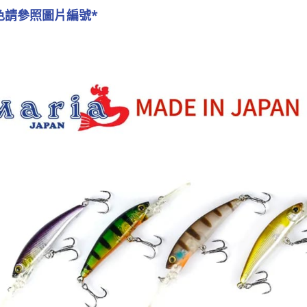
1.本服務
※ 請注意
色請參照圖片編號*
每筆NT$2
用戶於交
絡購買商品
款買賣價
先享後付
貨到付款
2.基於同
※ 交易是
資料（包
是否繳費成
每筆NT$2
用，由本
付客戶支
3.完整用
國家/地區
【注意事
計)，訂單才
１．透過由
交易，需
求債權轉
２．關於
https://aft
３．未成
「AFTE
任。
４．使用「
即時審查
結果請求
５．嚴禁
形，恩沛
動。