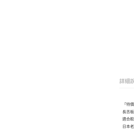
詳細
「特價」
長舌板
適合
日本老