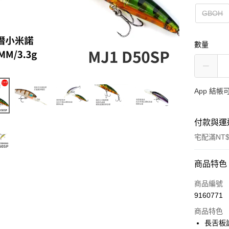
GBOH
數量
App 結
付款與運
宅配滿NT$
付款方式
商品特色
信用卡一
商品編號
9160771
信用卡分
商品特色
3 期 
長舌板