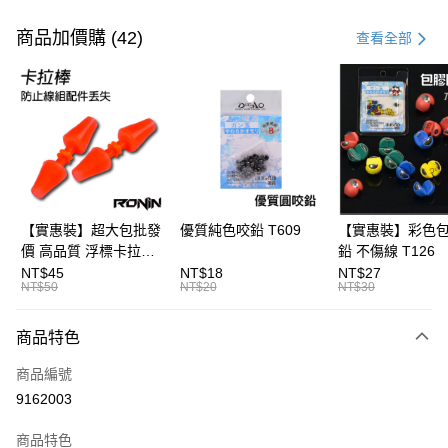
付款方式
信用卡一次付款
商品加價購 (42)
查看全部
信用卡分期付款
3 期 0 利率 每期
NT$16
21家銀行
合作金庫商業銀行
第一商業銀行
超商取貨付款
華南商業銀行
彰化商業銀行
Apple Pay
上海商業儲蓄銀行
台北富邦商業銀行
國泰世華商業銀行
兆豐國際商業銀行
街口支付
臺灣中小企業銀行
台中商業銀行
【實惠裝】超大包批發
優質純色咬鉛 T609
【實惠裝】彩色
匯豐（台灣）商業銀行
華泰商業銀行
價 高品質 浮標卡拉棒
鉛 不傷線 T126
悠遊付
聯邦商業銀行
遠東國際商業銀行
20入 T086
NT$45
NT$18
NT$27
元大商業銀行
永豐商業銀行
NT$50
NT$20
NT$30
大哥付你分期
玉山商業銀行
星展（台灣）商業銀行
相關說明
台新國際商業銀行
中國信託商業銀行
商品特色
【大哥付你分期使用說明】
台灣樂天信用卡公司
AFTEE先享後付
1.本服務由台灣大哥大提供，台灣大哥大用戶可立即使用無須另外申請。
商品編號
2.付款方式選擇「大哥付你分期」，訂單成立後會自動跳轉到大哥付的交易
相關說明
流程，驗證手機門號後，選擇欲分期的期數、繳款截止日，確認付款後即完
9162003
【關於「AFTEE先享後付」】
成交易。
ATM付款
AFTEE先享後付是「在收到商品之後才付款」的支付方式。 讓您購物簡單
3.實際核准額度、可分期數及費用金額請依後續交易確認頁面所載為準。
便利好安心！
商品特色
4.訂單成立30分鐘內，如未前往確認交易或遇審核未通過，訂單將自動取