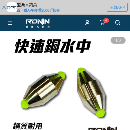
獵漁人釣具
開啟APP
首下載APP即贈$500折價券
0
1
/
3