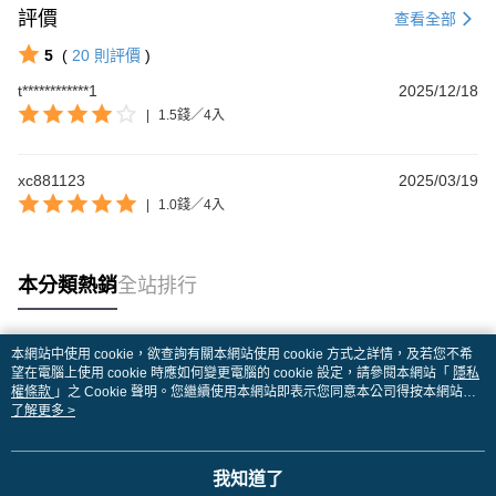
評價
查看全部
5
(
20
則評價
)
t************1
2025/12/18
|
1.5錢／4入
xc881123
2025/03/19
|
1.0錢／4入
本分類熱銷
全站排行
本網站中使用 cookie，欲查詢有關本網站使用 cookie 方式之詳情，及若您不希
熱門標籤
望在電腦上使用 cookie 時應如何變更電腦的 cookie 設定，請參閱本網站「
隱私
權條款
」之 Cookie 聲明。您繼續使用本網站即表示您同意本公司得按本網站使
用條款之 Cookie 聲明使用 cookie。
了解更多 >
我知道了