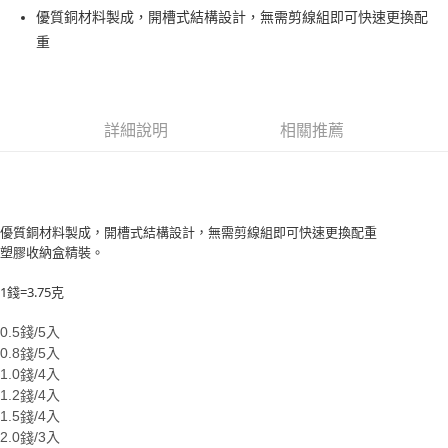
貨到付款
１．簡單：不需註冊會員、不需綁卡、不需儲值。
消。如遇「轉專審核」未通過狀況，表示未達大哥付你分期系統評分，恕無
優質銅材料製成，開槽式結構設計，無需剪線組即可快速更換配
２．便利：只要手機號碼，簡訊認證，即可結帳。
法說明評估內容。
重
３．安心：先確認商品／服務後，再付款。
【繳款方式說明】
運送方式
1.分期款項不併入電信帳單，「大哥付你分期」於每月結算日後寄送繳費提
【「AFTEE先享後付」結帳流程】
全家取貨付款
醒簡訊。
１．於結帳方式選擇「AFTEE先享後付」後，將跳轉至「AFTEE先享後付」
2.透過簡訊連結打開帳單後，可選擇「超商條碼／台灣大直營門市／銀行轉
每筆NT$60，滿NT$1,200(含以上)免運費
結帳頁面，進行簡訊認證並確認金額後，即可完成結帳。
帳／街口支付／iPASS MONEY」等通路繳費。
詳細說明
相關推薦
２．訂單成立數日內，您將收到繳費通知簡訊。
付款後全家取貨
３．收到繳費通知簡訊後14天內，點擊此簡訊中的連結，可透過四大超商／
【注意事項】
ATM／網路銀行／等多元方式進行付款，方視為交易完成。
每筆NT$60，滿NT$1,200(含以上)免運費
1.本服務係由「台灣大哥大股份有限公司」（以下簡稱本公司）所提供，讓
※ 請注意：結帳手續完成當下不需立刻繳費，但若您需要取消訂單，請聯絡
用戶於交易時，得透過本服務購買商品或服務，並由商店將買賣／分期付款
購買商品的店家。未經商家同意取消之訂單仍視為有效，需透過AFTEE先享
7-11取貨付款
買賣價金債權讓與本公司後，依約使用本公司帳單繳交帳款。
後付繳納相關費用。
優質銅材料製成，開槽式結構設計，無需剪線組即可快速更換配重
2.基於同意付款使用「大哥付你分期」之契約關係目的，商店將以您的個人
每筆NT$60，滿NT$1,200(含以上)免運費
※ 交易是否成功請以「AFTEE先享後付 」之結帳頁面顯示為準，若有關於
資料（包含姓名、電話或地址）提供予台灣大哥大進項蒐集、處理及利用，
塑膠收納盒精裝。
是否繳費成功／繳費後需取消欲退款等相關疑問，請聯繫「AFTEE先享後付
由本公司與您本人進行分期帳單所需資料之確認、核對及更正。
客戶支援中心」
https://netprotections.freshdesk.com/support/home
付款後7-11取貨
3.完整用戶服務條款，請詳閱以下連結：
https://oppay.tw/userRule
1錢=3.75克
每筆NT$60，滿NT$1,200(含以上)免運費
【注意事項】
１．透過由恩沛科技股份有限公司提供之「AFTEE先享後付」服務完成之交
0.5錢/5
入
一般宅配（門市自取請勿下單，請聯繫客服）
易，需依本服務之必要範圍內提供個人資料，並將交易相關給付款項請求債
0.8
/5
入
錢
權轉讓予恩沛科技股份有限公司。
每筆NT$100，滿NT$2,000(含以上)免運費
1.0
/
4
入
錢
２．關於個人資料處理事宜，請瀏覽以下網址：
1.2
/4
入
錢
https://aftee.tw/terms/#terms3
離島一般宅配
1.5
/4
入
錢
３．未成年的使用者請事先徵得法定代理人或監護人之同意方可使用
每筆NT$200，滿NT$2,000(含以上)免運費
2.0
/3
入
錢
「AFTEE先享後付」，若未經同意申辦者引起之損失，本公司不負相關責