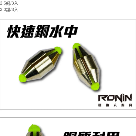
任。
2.5
/3
入
錢
貨到付款（門市自取請勿下單，請聯繫客服）
４．使用「AFTEE先享後付」時，將依據個別帳號之用戶狀況，依本公司即
3.0
/3
入
錢
時審查核予不同之上限額度；若仍有額度不足之情形，本公司將視審查結果
每筆NT$200，滿NT$3,000(含以上)免運費
請求用戶進行身份認證。
５．嚴禁一人註冊多個帳號或使用他人資訊註冊。若發現惡意使用之情形，
國家/地區配送(**下單前請私訊客服確認實際運費(運費另
查看運費
恩沛科技股份有限公司將有權停止該用戶之使用額度並採取法律行動。
計)，訂單才得以成立**)