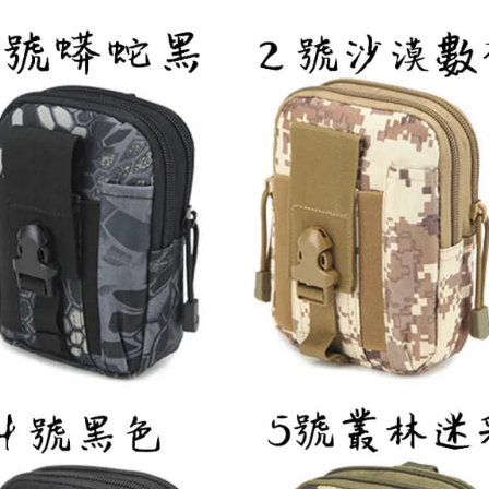
【注意事
／ATM／
付款後全
1.本服務
※ 請注意
每筆NT$6
用戶於交
絡購買商品
款買賣價
先享後付
7-11取貨
2.基於同
※ 交易是
資料（包
是否繳費成
每筆NT$6
用，由本
付客戶支
3.完整用
付款後7-1
【注意事
每筆NT$6
１．透過由
交易，需
一般宅配
求債權轉
２．關於
每筆NT$1
https://aft
３．未成
離島一般
「AFTE
每筆NT$2
任。
４．使用「
貨到付款
即時審查
結果請求
每筆NT$2
５．嚴禁
形，恩沛
動。