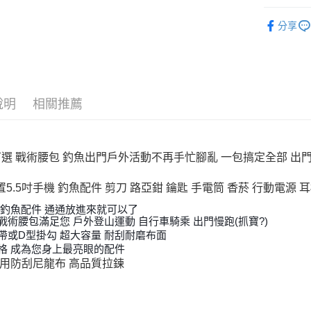
華南商
釣魚收納
Apple Pay
上海商
分享
SALE｜
國泰世
街口支付
臺灣中
帥氣老爸
匯豐（
悠遊付
聯邦商
元大商
大哥付你
說明
相關推薦
玉山商
相關說明
台新國
【大哥付
台灣樂
AFTEE先
1.本服務
可選 戰術腰包 釣魚出門戶外活動不再手忙腳亂 一包搞定全部 出
2.付款方
相關說明
流程，驗
【關於「A
ATM付款
完成交易
AFTEE
5.5吋手機 釣魚配件 剪刀 路亞鉗 鑰匙 手電筒 香菸 行動電源 耳
3.實際核
便利好安
4.訂單成
貨到付款
１．簡單
 釣魚配件 通通放進來就可以了
消。如遇
戰術腰包滿足您 戶外登山運動 自行車騎乘 出門慢跑(抓寶?)
２．便利
無法說明
３．安心
帶或D型掛勾 超大容量 耐刮耐磨布面
【繳款方
格 成為您身上最亮眼的配件
運送方式
1.分期款
【「AFT
用防刮尼龍布 高品質拉鍊
醒簡訊。
１．於結帳
全家取貨
2.透過簡
付」結帳
帳／街口支
每筆NT$6
２．訂單
３．收到繳