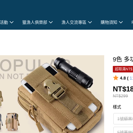
活動
獵漁人俱樂部
漁人交流專區
購物須知
9色 多
超取滿NT$
4.8 (
1
NT$1
NT$299
樣式
1號蟒黑
5號叢林