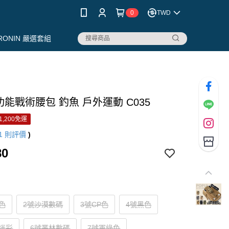
0
TWD
RONIN 嚴選套組
功能戰術腰包 釣魚 戶外運動 C035
1,200免運
1
則評價
)
80
色
2號沙漠數碼
3號CP色
4號黑色
迷彩
6號叢林數碼
7號軍綠色