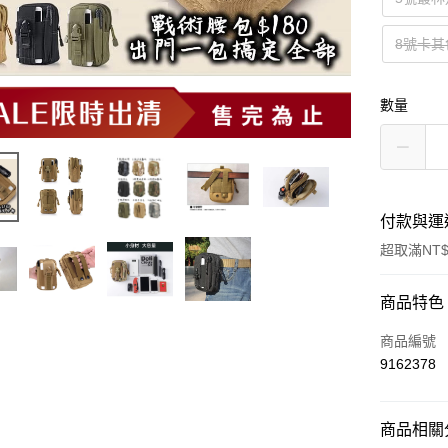
8號卡其
數量
付款與運
超取滿NT$
付款方式
商品特色
信用卡一
商品編號
9162378
信用卡分
3 期 
商品相關分
合作金
超商取貨