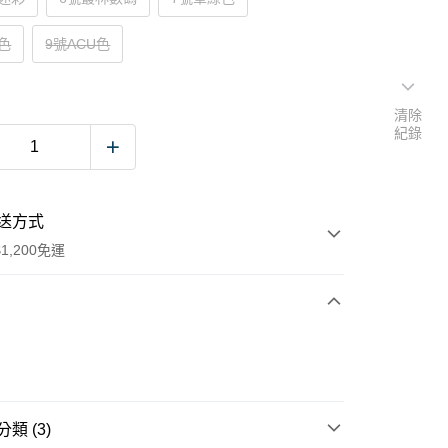
色
9號ACU色
清除
紀錄
送方式
1,200免運
次付款
期付款
0 利率 每期
NT$60
21家銀行
類 (3)
庫商業銀行
第一商業銀行
付款