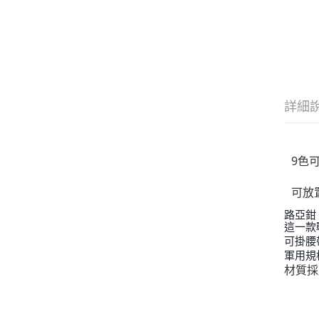
詳細
9色
可放置
路亞鉗
這一款
可掛腰
軍用規
材質採