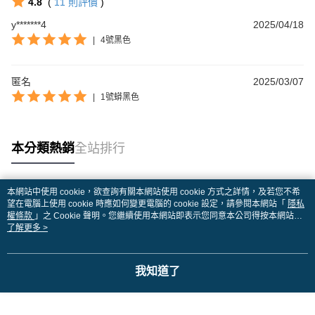
4.8
(
11
則評價
)
y*******4
2025/04/18
|
4號黑色
匿名
2025/03/07
|
1號蟒黑色
本分類熱銷
全站排行
本網站中使用 cookie，欲查詢有關本網站使用 cookie 方式之詳情，及若您不希
熱門標籤
望在電腦上使用 cookie 時應如何變更電腦的 cookie 設定，請參閱本網站「
隱私
權條款
」之 Cookie 聲明。您繼續使用本網站即表示您同意本公司得按本網站使
用條款之 Cookie 聲明使用 cookie。
了解更多 >
我知道了