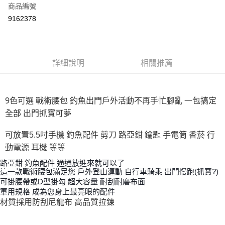
商品編號
信用卡分期付款
9162378
3 期 0 利率 每期
NT$60
21家銀行
合作金庫商業銀行
第一商業銀行
超商取貨付款
華南商業銀行
彰化商業銀行
詳細說明
相關推薦
Apple Pay
上海商業儲蓄銀行
台北富邦商業銀行
國泰世華商業銀行
兆豐國際商業銀行
街口支付
臺灣中小企業銀行
台中商業銀行
匯豐（台灣）商業銀行
華泰商業銀行
9色可選 戰術腰包 釣魚出門戶外活動不再手忙腳亂 一包搞定
悠遊付
聯邦商業銀行
遠東國際商業銀行
全部 出門抓寶可夢
元大商業銀行
永豐商業銀行
大哥付你分期
玉山商業銀行
星展（台灣）商業銀行
相關說明
可放置5.5吋手機 釣魚配件 剪刀 路亞鉗 鑰匙 手電筒 香菸 行
台新國際商業銀行
中國信託商業銀行
【大哥付你分期使用說明】
動電源 耳機 等等
台灣樂天信用卡公司
AFTEE先享後付
1.本服務由台灣大哥大提供，台灣大哥大用戶可立即使用無須另外申請。
路亞鉗 釣魚配件 通通放進來就可以了
2.付款方式選擇「大哥付你分期」，訂單成立後會自動跳轉到大哥付的交易
相關說明
這一款戰術腰包滿足您 戶外登山運動 自行車騎乘 出門慢跑(抓寶?)
流程，驗證手機門號後，選擇欲分期的期數、繳款截止日，確認付款後即完
【關於「AFTEE先享後付」】
可掛腰帶或D型掛勾 超大容量 耐刮耐磨布面
成交易。
ATM付款
AFTEE先享後付是「在收到商品之後才付款」的支付方式。 讓您購物簡單
3.實際核准額度、可分期數及費用金額請依後續交易確認頁面所載為準。
軍用規格 成為您身上最亮眼的配件
便利好安心！
4.訂單成立30分鐘內，如未前往確認交易或遇審核未通過，訂單將自動取
材質採用防刮尼龍布 高品質拉鍊
貨到付款
１．簡單：不需註冊會員、不需綁卡、不需儲值。
消。如遇「轉專審核」未通過狀況，表示未達大哥付你分期系統評分，恕無
２．便利：只要手機號碼，簡訊認證，即可結帳。
法說明評估內容。
３．安心：先確認商品／服務後，再付款。