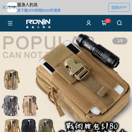
獵漁人釣具
開啟APP
首下載APP即贈$500折價券
0
1
/
9