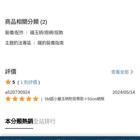
商品相關分類 (2)
裝備/配件
磯玉柄/撈網/搭鉤
主題釣法專區
磯釣裝備指南
評價
查看全部
5
(
1
則評價
)
a520730924
2024/05/14
|
5M超小繼玉柄附背帶款＋50cm網框
本分類熱銷
全站排行