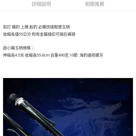
1.分期款項不併入電信帳單，「大哥付你分期」於每月結算日後寄送繳費提
詳細說明
相關推薦
【「AFTEE先享後付」結帳流程】
一般宅配（門市自取請勿下單，請聯繫客服）
醒簡訊。
１．於結帳方式選擇「AFTEE先享後付」後，將跳轉至「AFTEE先享後付」
2.透過簡訊連結打開帳單後，可選擇「超商條碼／台灣大直營門市／銀行轉
每筆NT$100，滿NT$2,000(含以上)免運費
結帳頁面，進行簡訊認證並確認金額後，即可完成結帳。
帳／街口支付／iPASS MONEY」等通路繳費。
２．訂單成立數日內，您將收到繳費通知簡訊。
離島一般宅配
前打 磯釣 上礁 船釣 必備快速輕便玉柄
３．收到繳費通知簡訊後14天內，點擊此簡訊中的連結，可透過四大超商／
【注意事項】
ATM／網路銀行／等多元方式進行付款，方視為交易完成。
收縮長僅55公分 附有金屬插扣可插在褲頭
每筆NT$200，滿NT$2,000(含以上)免運費
1.本服務係由「台灣大哥大股份有限公司」（以下簡稱本公司）所提供，讓
※ 請注意：結帳手續完成當下不需立刻繳費，但若您需要取消訂單，請聯絡
用戶於交易時，得透過本服務購買商品或服務，並由商店將買賣／分期付款
購買商品的店家。未經商家同意取消之訂單仍視為有效，需透過AFTEE先享
貨到付款（門市自取請勿下單，請聯繫客服）
買賣價金債權讓與本公司後，依約使用本公司帳單繳交帳款。
超小繼玉柄規格：
後付繳納相關費用。
2.基於同意付款使用「大哥付你分期」之契約關係目的，商店將以您的個人
每筆NT$200，滿NT$3,000(含以上)免運費
※ 交易是否成功請以「AFTEE先享後付 」之結帳頁面顯示為準，若有關於
伸縮長4.5米 收縮長55.6cm 自重490克 10節 海釣通用螺牙
資料（包含姓名、電話或地址）提供予台灣大哥大進項蒐集、處理及利用，
是否繳費成功／繳費後需取消欲退款等相關疑問，請聯繫「AFTEE先享後付
由本公司與您本人進行分期帳單所需資料之確認、核對及更正。
客戶支援中心」
https://netprotections.freshdesk.com/support/home
國家/地區配送(**下單前請私訊客服確認實際運費(運費另
查看運費
3.完整用戶服務條款，請詳閱以下連結：
https://oppay.tw/userRule
計)，訂單才得以成立**)
【注意事項】
１．透過由恩沛科技股份有限公司提供之「AFTEE先享後付」服務完成之交
易，需依本服務之必要範圍內提供個人資料，並將交易相關給付款項請求債
權轉讓予恩沛科技股份有限公司。
２．關於個人資料處理事宜，請瀏覽以下網址：
https://aftee.tw/terms/#terms3
３．未成年的使用者請事先徵得法定代理人或監護人之同意方可使用
「AFTEE先享後付」，若未經同意申辦者引起之損失，本公司不負相關責
任。
４．使用「AFTEE先享後付」時，將依據個別帳號之用戶狀況，依本公司即
時審查核予不同之上限額度；若仍有額度不足之情形，本公司將視審查結果
請求用戶進行身份認證。