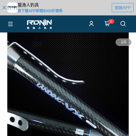
獵漁人釣具
開啟APP
首下載APP即贈$500折價券
0
1
/
6