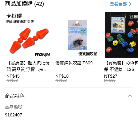
信用卡一次付款
商品加價購 (42)
查看全部
信用卡分期付款
3 期 0 利率 每期
NT$433
21家銀行
合作金庫商業銀行
第一商業銀行
Apple Pay
華南商業銀行
彰化商業銀行
街口支付
上海商業儲蓄銀行
台北富邦商業銀行
國泰世華商業銀行
兆豐國際商業銀行
悠遊付
臺灣中小企業銀行
台中商業銀行
【實惠裝】超大包批發
優質純色咬鉛 T609
【實惠裝】彩色
匯豐（台灣）商業銀行
華泰商業銀行
價 高品質 浮標卡拉棒
鉛 不傷線 T126
大哥付你分期
聯邦商業銀行
遠東國際商業銀行
20入 T086
NT$45
NT$18
NT$27
相關說明
元大商業銀行
永豐商業銀行
NT$50
NT$20
NT$30
【大哥付你分期使用說明】
玉山商業銀行
星展（台灣）商業銀行
AFTEE先享後付
1.本服務由台灣大哥大提供，台灣大哥大用戶可立即使用無須另外申請。
台新國際商業銀行
中國信託商業銀行
商品特色
2.付款方式選擇「大哥付你分期」，訂單成立後會自動跳轉到大哥付的交易
相關說明
台灣樂天信用卡公司
流程，驗證手機門號後，選擇欲分期的期數、繳款截止日，確認付款後即完
【關於「AFTEE先享後付」】
成交易。
商品編號
ATM付款
AFTEE先享後付是「在收到商品之後才付款」的支付方式。 讓您購物簡單
3.實際核准額度、可分期數及費用金額請依後續交易確認頁面所載為準。
9162407
便利好安心！
4.訂單成立30分鐘內，如未前往確認交易或遇審核未通過，訂單將自動取
貨到付款
１．簡單：不需註冊會員、不需綁卡、不需儲值。
消。如遇「轉專審核」未通過狀況，表示未達大哥付你分期系統評分，恕無
２．便利：只要手機號碼，簡訊認證，即可結帳。
法說明評估內容。
３．安心：先確認商品／服務後，再付款。
【繳款方式說明】
運送方式