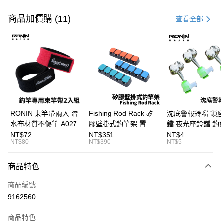
付款方式
信用卡一次付款
商品加價購 (11)
查看全部
信用卡分期付款
3 期 0 利率 每期
NT$266
21家銀行
合作金庫商業銀行
第一商業銀行
超商取貨付款
華南商業銀行
彰化商業銀行
Apple Pay
上海商業儲蓄銀行
台北富邦商業銀行
國泰世華商業銀行
兆豐國際商業銀行
街口支付
臺灣中小企業銀行
台中商業銀行
RONIN 束竿帶兩入 潛
Fishing Rod Rack 矽
沈底警報鈴噹 鎖
匯豐（台灣）商業銀行
華泰商業銀行
水布材質不傷竿 A027
膠壁掛式釣竿架 置竿
鐺 夜光座鈴鐺 釣
悠遊付
聯邦商業銀行
遠東國際商業銀行
架 壁鎖式竿架 釣竿展
鐺 沉底鈴鐺 1入 可插
NT$72
NT$351
NT$4
元大商業銀行
永豐商業銀行
NT$80
NT$390
NT$5
大哥付你分期
示架 T1086
Ø4.5x37mm夜光
玉山商業銀行
星展（台灣）商業銀行
T115
相關說明
台新國際商業銀行
中國信託商業銀行
商品特色
【大哥付你分期使用說明】
台灣樂天信用卡公司
AFTEE先享後付
1.本服務由台灣大哥大提供，台灣大哥大用戶可立即使用無須另外申請。
商品編號
2.付款方式選擇「大哥付你分期」，訂單成立後會自動跳轉到大哥付的交易
相關說明
流程，驗證手機門號後，選擇欲分期的期數、繳款截止日，確認付款後即完
9162560
【關於「AFTEE先享後付」】
成交易。
ATM付款
AFTEE先享後付是「在收到商品之後才付款」的支付方式。 讓您購物簡單
3.實際核准額度、可分期數及費用金額請依後續交易確認頁面所載為準。
便利好安心！
商品特色
4.訂單成立30分鐘內，如未前往確認交易或遇審核未通過，訂單將自動取