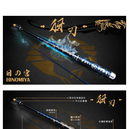
任。
貨到付款（門市自取請勿下單，請聯繫客服）
４．使用「AFTEE先享後付」時，將依據個別帳號之用戶狀況，依本公司即
時審查核予不同之上限額度；若仍有額度不足之情形，本公司將視審查結果
每筆NT$200，滿NT$3,000(含以上)免運費
請求用戶進行身份認證。
５．嚴禁一人註冊多個帳號或使用他人資訊註冊。若發現惡意使用之情形，
國家/地區配送(**下單前請私訊客服確認實際運費(運費另
查看運費
恩沛科技股份有限公司將有權停止該用戶之使用額度並採取法律行動。
計)，訂單才得以成立**)