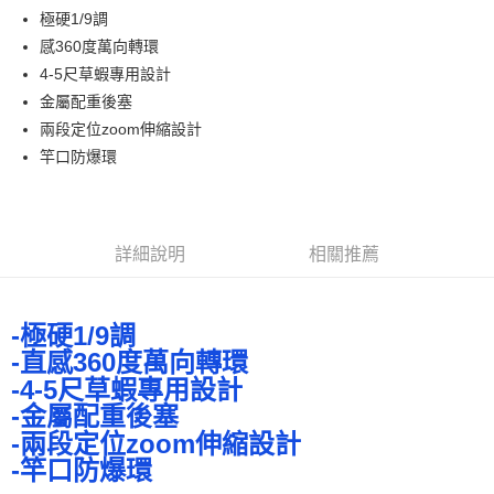
貨到付款
１．簡單：不需註冊會員、不需綁卡、不需儲值。
消。如遇「轉專審核」未通過狀況，表示未達大哥付你分期系統評分，恕無
極硬1/9調
２．便利：只要手機號碼，簡訊認證，即可結帳。
法說明評估內容。
感360度萬向轉環
３．安心：先確認商品／服務後，再付款。
【繳款方式說明】
運送方式
4-5尺草蝦專用設計
1.分期款項不併入電信帳單，「大哥付你分期」於每月結算日後寄送繳費提
【「AFTEE先享後付」結帳流程】
全家取貨付款
醒簡訊。
金屬配重後塞
１．於結帳方式選擇「AFTEE先享後付」後，將跳轉至「AFTEE先享後付」
2.透過簡訊連結打開帳單後，可選擇「超商條碼／台灣大直營門市／銀行轉
每筆NT$60，滿NT$1,200(含以上)免運費
結帳頁面，進行簡訊認證並確認金額後，即可完成結帳。
兩段定位zoom伸縮設計
帳／街口支付／iPASS MONEY」等通路繳費。
２．訂單成立數日內，您將收到繳費通知簡訊。
竿口防爆環
付款後全家取貨
３．收到繳費通知簡訊後14天內，點擊此簡訊中的連結，可透過四大超商／
【注意事項】
ATM／網路銀行／等多元方式進行付款，方視為交易完成。
每筆NT$60，滿NT$1,200(含以上)免運費
1.本服務係由「台灣大哥大股份有限公司」（以下簡稱本公司）所提供，讓
※ 請注意：結帳手續完成當下不需立刻繳費，但若您需要取消訂單，請聯絡
用戶於交易時，得透過本服務購買商品或服務，並由商店將買賣／分期付款
購買商品的店家。未經商家同意取消之訂單仍視為有效，需透過AFTEE先享
7-11取貨付款
買賣價金債權讓與本公司後，依約使用本公司帳單繳交帳款。
後付繳納相關費用。
詳細說明
相關推薦
2.基於同意付款使用「大哥付你分期」之契約關係目的，商店將以您的個人
每筆NT$60，滿NT$1,200(含以上)免運費
※ 交易是否成功請以「AFTEE先享後付 」之結帳頁面顯示為準，若有關於
資料（包含姓名、電話或地址）提供予台灣大哥大進項蒐集、處理及利用，
是否繳費成功／繳費後需取消欲退款等相關疑問，請聯繫「AFTEE先享後付
由本公司與您本人進行分期帳單所需資料之確認、核對及更正。
客戶支援中心」
https://netprotections.freshdesk.com/support/home
付款後7-11取貨
3.完整用戶服務條款，請詳閱以下連結：
https://oppay.tw/userRule
-極硬1/9調
每筆NT$60，滿NT$1,200(含以上)免運費
【注意事項】
-直感360度萬向轉環
１．透過由恩沛科技股份有限公司提供之「AFTEE先享後付」服務完成之交
一般宅配（門市自取請勿下單，請聯繫客服）
-4-5尺草蝦專用設計
易，需依本服務之必要範圍內提供個人資料，並將交易相關給付款項請求債
權轉讓予恩沛科技股份有限公司。
每筆NT$100，滿NT$2,000(含以上)免運費
-金屬配重後塞
２．關於個人資料處理事宜，請瀏覽以下網址：
-兩段定位zoom伸縮設計
https://aftee.tw/terms/#terms3
離島一般宅配
３．未成年的使用者請事先徵得法定代理人或監護人之同意方可使用
-竿口防爆環
每筆NT$200，滿NT$2,000(含以上)免運費
「AFTEE先享後付」，若未經同意申辦者引起之損失，本公司不負相關責