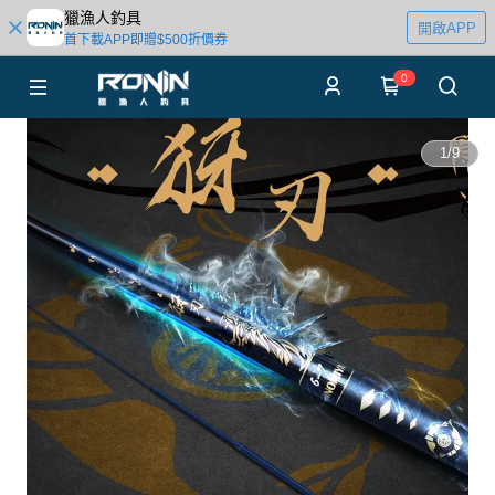
獵漁人釣具
開啟APP
首下載APP即贈$500折價券
0
1
/
9