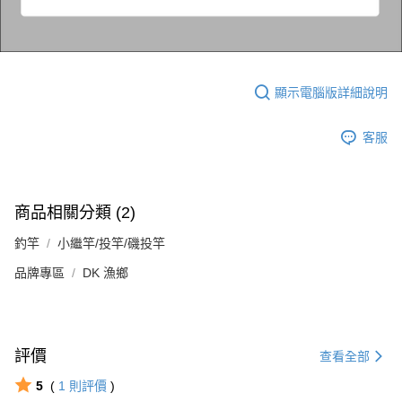
顯示電腦版詳細說明
客服
商品相關分類 (2)
釣竿
小繼竿/投竿/磯投竿
品牌專區
DK 漁鄉
評價
查看全部
5
(
1
則評價
)