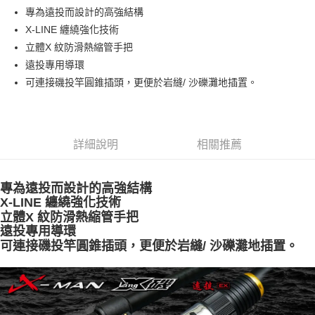
３．安心：先確認商品／服務後，再付款。
【繳款方式說明】
運送方式
專為遠投而設計的高強結構
1.分期款項不併入電信帳單，「大哥付你分期」於每月結算日後寄送繳費提
【「AFTEE先享後付」結帳流程】
X-LINE 纏繞強化技術
一般宅配（門市自取請勿下單，請聯繫客服）
醒簡訊。
１．於結帳方式選擇「AFTEE先享後付」後，將跳轉至「AFTEE先享後付」
立體X 紋防滑熱縮管手把
2.透過簡訊連結打開帳單後，可選擇「超商條碼／台灣大直營門市／銀行轉
每筆NT$100，滿NT$2,000(含以上)免運費
結帳頁面，進行簡訊認證並確認金額後，即可完成結帳。
帳／街口支付／iPASS MONEY」等通路繳費。
遠投專用導環
２．訂單成立數日內，您將收到繳費通知簡訊。
大型宅配(門市自取請勿下單，請聯繫客服）
３．收到繳費通知簡訊後14天內，點擊此簡訊中的連結，可透過四大超商／
可連接磯投竿圓錐插頭，更便於岩縫/ 沙礫灘地插置。
【注意事項】
ATM／網路銀行／等多元方式進行付款，方視為交易完成。
每筆NT$150，滿NT$2,000(含以上)免運費
1.本服務係由「台灣大哥大股份有限公司」（以下簡稱本公司）所提供，讓
※ 請注意：結帳手續完成當下不需立刻繳費，但若您需要取消訂單，請聯絡
用戶於交易時，得透過本服務購買商品或服務，並由商店將買賣／分期付款
購買商品的店家。未經商家同意取消之訂單仍視為有效，需透過AFTEE先享
離島一般宅配
買賣價金債權讓與本公司後，依約使用本公司帳單繳交帳款。
後付繳納相關費用。
2.基於同意付款使用「大哥付你分期」之契約關係目的，商店將以您的個人
每筆NT$200，滿NT$2,000(含以上)免運費
※ 交易是否成功請以「AFTEE先享後付 」之結帳頁面顯示為準，若有關於
詳細說明
相關推薦
資料（包含姓名、電話或地址）提供予台灣大哥大進項蒐集、處理及利用，
是否繳費成功／繳費後需取消欲退款等相關疑問，請聯繫「AFTEE先享後付
由本公司與您本人進行分期帳單所需資料之確認、核對及更正。
客戶支援中心」
https://netprotections.freshdesk.com/support/home
貨到付款（門市自取請勿下單，請聯繫客服）
3.完整用戶服務條款，請詳閱以下連結：
https://oppay.tw/userRule
專為遠投而設計的高強結構
每筆NT$200，滿NT$3,000(含以上)免運費
【注意事項】
X-LINE 纏繞強化技術
１．透過由恩沛科技股份有限公司提供之「AFTEE先享後付」服務完成之交
國家/地區配送(**下單前請私訊客服確認實際運費(運費另
查看運費
立體X 紋防滑熱縮管手把
易，需依本服務之必要範圍內提供個人資料，並將交易相關給付款項請求債
遠投專用導環
計)，訂單才得以成立**)
權轉讓予恩沛科技股份有限公司。
２．關於個人資料處理事宜，請瀏覽以下網址：
可連接磯投竿圓錐插頭，更便於岩縫/ 沙礫灘地插置。
https://aftee.tw/terms/#terms3
３．未成年的使用者請事先徵得法定代理人或監護人之同意方可使用
「AFTEE先享後付」，若未經同意申辦者引起之損失，本公司不負相關責
任。
４．使用「AFTEE先享後付」時，將依據個別帳號之用戶狀況，依本公司即