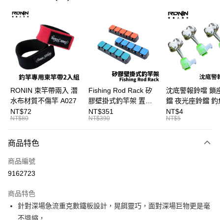
信用卡分期付款
3 期 0 利率 每期
NT$1,066
21家銀行
合作金庫商業銀行
第一商業銀行
Apple Pay
華南商業銀行
彰化商業銀行
街口支付
上海商業儲蓄銀行
台北富邦商業銀行
國泰世華商業銀行
兆豐國際商業銀行
悠遊付
臺灣中小企業銀行
台中商業銀行
RONIN 束竿帶兩入 潛
Fishing Rod Rack 矽
沈底警報鈴噹 鎖
匯豐（台灣）商業銀行
華泰商業銀行
水布材質不傷竿 A027
膠壁掛式釣竿架 置竿
鐺 夜光座鈴鐺 釣
大哥付你分期
聯邦商業銀行
遠東國際商業銀行
架 壁鎖式竿架 釣竿展
鐺 沉底鈴鐺 1入 可插
NT$72
NT$351
NT$4
相關說明
元大商業銀行
永豐商業銀行
NT$80
NT$390
NT$5
示架 T1086
Ø4.5x37mm夜光
【大哥付你分期使用說明】
玉山商業銀行
星展（台灣）商業銀行
T115
AFTEE先享後付
1.本服務由台灣大哥大提供，台灣大哥大用戶可立即使用無須另外申請。
台新國際商業銀行
中國信託商業銀行
商品特色
2.付款方式選擇「大哥付你分期」，訂單成立後會自動跳轉到大哥付的交易
相關說明
台灣樂天信用卡公司
流程，驗證手機門號後，選擇欲分期的期數、繳款截止日，確認付款後即完
【關於「AFTEE先享後付」】
成交易。
商品編號
ATM付款
AFTEE先享後付是「在收到商品之後才付款」的支付方式。 讓您購物簡單
3.實際核准額度、可分期數及費用金額請依後續交易確認頁面所載為準。
9162723
便利好安心！
4.訂單成立30分鐘內，如未前往確認交易或遇審核未通過，訂單將自動取
貨到付款
１．簡單：不需註冊會員、不需綁卡、不需儲值。
消。如遇「轉專審核」未通過狀況，表示未達大哥付你分期系統評分，恕無
２．便利：只要手機號碼，簡訊認證，即可結帳。
商品特色
法說明評估內容。
３．安心：先確認商品／服務後，再付款。
【繳款方式說明】
運送方式
針對深場急流重克數鐵板設計，晃餌靈巧，面對深場巨物更是毫
1.分期款項不併入電信帳單，「大哥付你分期」於每月結算日後寄送繳費提
【「AFTEE先享後付」結帳流程】
不退縮，