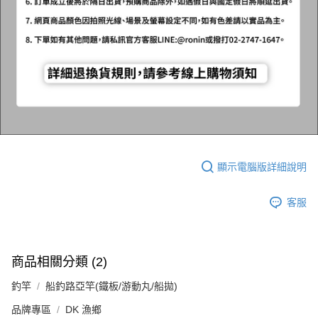
顯示電腦版詳細說明
客服
商品相關分類 (2)
釣竿
船釣路亞竿(鐵板/游動丸/船拋)
品牌專區
DK 漁鄉