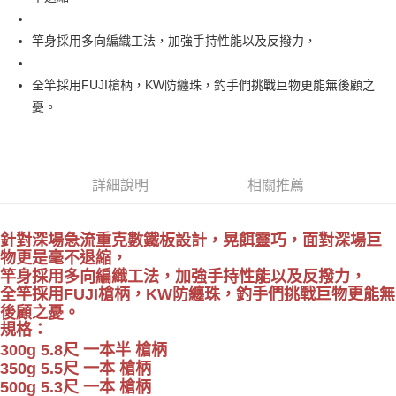
一般宅配（門市自取請勿下單，請聯繫客服）
醒簡訊。
１．於結帳方式選擇「AFTEE先享後付」後，將跳轉至「AFTEE先享後付」
2.透過簡訊連結打開帳單後，可選擇「超商條碼／台灣大直營門市／銀行轉
每筆NT$100，滿NT$2,000(含以上)免運費
結帳頁面，進行簡訊認證並確認金額後，即可完成結帳。
帳／街口支付／iPASS MONEY」等通路繳費。
竿身採用多向編織工法，加強手持性能以及反撥力，
２．訂單成立數日內，您將收到繳費通知簡訊。
大型宅配(門市自取請勿下單，請聯繫客服）
３．收到繳費通知簡訊後14天內，點擊此簡訊中的連結，可透過四大超商／
【注意事項】
ATM／網路銀行／等多元方式進行付款，方視為交易完成。
每筆NT$150，滿NT$2,000(含以上)免運費
1.本服務係由「台灣大哥大股份有限公司」（以下簡稱本公司）所提供，讓
全竿採用FUJI槍柄，KW防纏珠，釣手們挑戰巨物更能無後顧之
※ 請注意：結帳手續完成當下不需立刻繳費，但若您需要取消訂單，請聯絡
用戶於交易時，得透過本服務購買商品或服務，並由商店將買賣／分期付款
憂。
購買商品的店家。未經商家同意取消之訂單仍視為有效，需透過AFTEE先享
貨到付款（門市自取請勿下單，請聯繫客服）
買賣價金債權讓與本公司後，依約使用本公司帳單繳交帳款。
後付繳納相關費用。
2.基於同意付款使用「大哥付你分期」之契約關係目的，商店將以您的個人
每筆NT$200，滿NT$3,000(含以上)免運費
※ 交易是否成功請以「AFTEE先享後付 」之結帳頁面顯示為準，若有關於
資料（包含姓名、電話或地址）提供予台灣大哥大進項蒐集、處理及利用，
是否繳費成功／繳費後需取消欲退款等相關疑問，請聯繫「AFTEE先享後付
由本公司與您本人進行分期帳單所需資料之確認、核對及更正。
客戶支援中心」
https://netprotections.freshdesk.com/support/home
3.完整用戶服務條款，請詳閱以下連結：
https://oppay.tw/userRule
詳細說明
相關推薦
【注意事項】
１．透過由恩沛科技股份有限公司提供之「AFTEE先享後付」服務完成之交
易，需依本服務之必要範圍內提供個人資料，並將交易相關給付款項請求債
針對深場急流重克數鐵板設計，晃餌靈巧，面對深場巨
權轉讓予恩沛科技股份有限公司。
物更是毫不退縮，
２．關於個人資料處理事宜，請瀏覽以下網址：
竿身採用多向編織工法，加強手持性能以及反撥力，
https://aftee.tw/terms/#terms3
全竿採用FUJI槍柄，KW防纏珠，釣手們挑戰巨物更能無
３．未成年的使用者請事先徵得法定代理人或監護人之同意方可使用
後顧之憂。
「AFTEE先享後付」，若未經同意申辦者引起之損失，本公司不負相關責
規格：
任。
４．使用「AFTEE先享後付」時，將依據個別帳號之用戶狀況，依本公司即
300g 5.8尺 一本半 槍柄
時審查核予不同之上限額度；若仍有額度不足之情形，本公司將視審查結果
350g 5.5尺 一本 槍柄
請求用戶進行身份認證。
500g 5.3尺 一本 槍柄
５．嚴禁一人註冊多個帳號或使用他人資訊註冊。若發現惡意使用之情形，