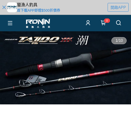
獵漁人釣具
開啟APP
首下載APP即贈$500折價券
0
1
/
10