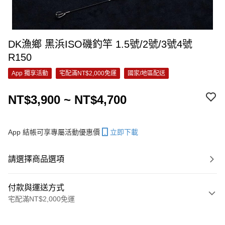
DK漁鄉 黑浜ISO磯釣竿 1.5號/2號/3號4號
R150
App 獨享活動
宅配滿NT$2,000免運
國家/地區配送
NT$3,900 ~ NT$4,700
App 結帳可享專屬活動優惠價
立即下載
請選擇商品選項
付款與運送方式
宅配滿NT$2,000免運
付款方式