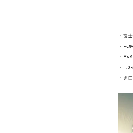
‧富士
‧PO
‧EV
‧LO
‧進口