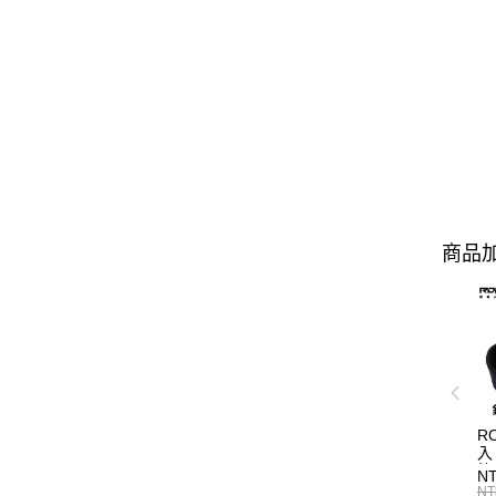
商品加
R
入
N
NT