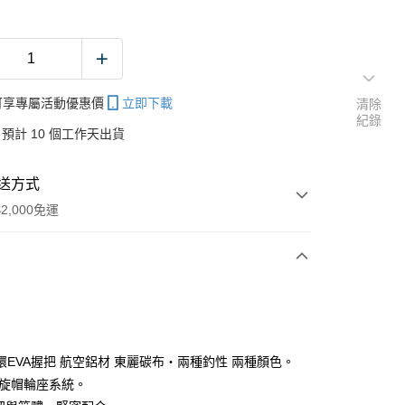
帳可享專屬活動優惠價
立即下載
清除
紀錄
預計 10 個工作天出貨
送方式
2,000免運
次付款
期付款
0 利率 每期
NT$1,885
21家銀行
環EVA握把 航空鋁材 東麗碳布‧兩種釣性 兩種顏色。
庫商業銀行
第一商業銀行
雙旋帽輪座系統。
業銀行
彰化商業銀行