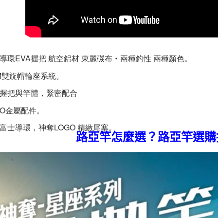
導環EVA握把 航空鋁材 東麗碳布‧兩種釣性 兩種顏色。
M雙旋帽輪座系統。
A握把與竿體，緊密配合
GO金屬配件。
富士導環，神奪LOGO 精緻尾塞。
路亞竿怎麼選？路亞竿選購