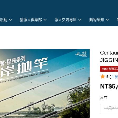
活動
獵漁人俱樂部
漁人交流專區
購物須知
Cent
JIGGI
App 獨享
5 (
1
NT$5,
尺寸
11尺XX