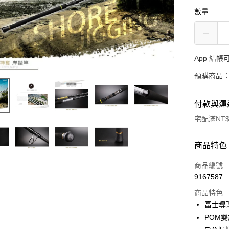
數量
App 結
預購商品：
付款與運
宅配滿NT$
付款方式
商品特色
信用卡一
商品編號
9167587
信用卡分
商品特色
3 期 
富士導
合作金
POM
Apple Pay
華南商