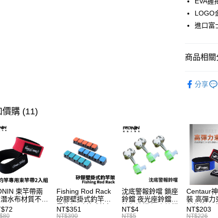
EVA
街口支付
上海商
LOG
國泰世
進口富
悠遊付
臺灣中
匯豐（
大哥付你
聯邦商
相關說明
商品相關分
元大商
【大哥付
玉山商
AFTEE先
1.本服務
釣竿
海
台新國
2.付款方
相關說明
分享
台灣樂
流程，驗
品牌專區
【關於「A
ATM付款
完成交易
AFTEE
3.實際核
價購 (11)
便利好安
4.訂單成
貨到付款
１．簡單
消。如遇
２．便利
無法說明
３．安心
【繳款方
運送方式
1.分期款
【「AFT
醒簡訊。
１．於結帳
一般宅配
2.透過簡
付」結帳
帳／街口支
每筆NT$1
２．訂單
３．收到繳
ONIN 束竿帶兩
Fishing Rod Rack
沈底警報鈴噹 鎖座
Centaur
【注意事
／ATM／
大型宅配
 潛水布材質不傷
矽膠壁掛式釣竿架
鈴鐺 夜光座鈴鐺
裝 高彈力
1.本服務
竿 A027
置竿架 壁鎖式竿架
釣魚鈴鐺 沉底鈴鐺
綁竿帶 彈
※ 請注意
T$72
NT$351
NT$4
NT$203
每筆NT$1
用戶於交
釣竿展示架 T1086
1入 可插
束帶 A03
絡購買商品
$80
NT$390
NT$5
NT$226