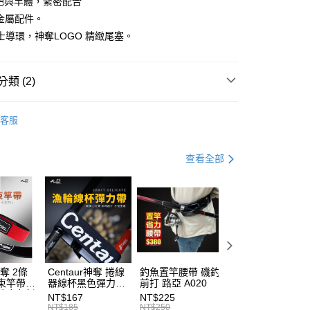
握把與竿體，緊密配合
業儲蓄銀行
台北富邦商業銀行
O金屬配件。
華商業銀行
兆豐國際商業銀行
士導環，神奪LOGO 精緻尾塞。
小企業銀行
台中商業銀行
台灣）商業銀行
華泰商業銀行
分期
業銀行
遠東國際商業銀行
類 (2)
業銀行
永豐商業銀行
你分期使用說明】
業銀行
星展（台灣）商業銀行
享後付
由台灣大哥大提供，台灣大哥大用戶可立即使用無須另外申請。
水路亞竿
際商業銀行
中國信託商業銀行
式選擇「大哥付你分期」，訂單成立後會自動跳轉到大哥付的交易
客服
天信用卡公司
證手機門號後，選擇欲分期的期數、繳款截止日，確認付款後即
Centaur 神奪
FTEE先享後付」】
。
先享後付是「在收到商品之後才付款」的支付方式。 讓您購物簡單
准額度、可分期數及費用金額請依後續交易確認頁面所載為準。
心！
查看全部
立30分鐘內，如未前往確認交易或遇審核未通過，訂單將自動取
：不需註冊會員、不需綁卡、不需儲值。
「轉專審核」未通過狀況，表示未達大哥付你分期系統評分，恕
：只要手機號碼，簡訊認證，即可結帳。
評估內容。
：先確認商品／服務後，再付款。
式說明】
項不併入電信帳單，「大哥付你分期」於每月結算日後寄送繳費提
EE先享後付」結帳流程】
方式選擇「AFTEE先享後付」後，將跳轉至「AFTEE先享後
（門市自取請勿下單，請聯繫客服）
訊連結打開帳單後，可選擇「超商條碼／台灣大直營門市／銀行轉
頁面，進行簡訊認證並確認金額後，即可完成結帳。
付／iPASS MONEY」等通路繳費。
00，滿NT$2,000(含以上)免運費
成立數日內，您將收到繳費通知簡訊。
費通知簡訊後14天內，點擊此簡訊中的連結，可透過四大超商
神奪 2條
Centaur神奪 捲線
釣魚置竿腰帶 磯釣
釣竿橡膠尾塞
項】
網路銀行／等多元方式進行付款，方視為交易完成。
(門市自取請勿下單，請聯繫客服）
束竿帶
器線杯黑色彈力帶
前打 路亞 A020
T513
係由「台灣大哥大股份有限公司」（以下簡稱本公司）所提供，讓
性魔鬼氈
T227
：結帳手續完成當下不需立刻繳費，但若您需要取消訂單，請聯
NT$167
NT$225
NT$27
50，滿NT$2,000(含以上)免運費
易時，得透過本服務購買商品或服務，並由商店將買賣／分期付
7
的店家。未經商家同意取消之訂單仍視為有效，需透過AFTEE
NT$185
NT$250
NT$30