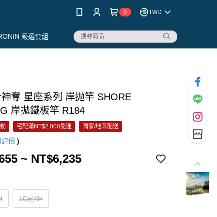
0
TWD
RONIN 嚴選套組
aur神奪 星座系列 岸拋竿 SHORE
NG 岸拋鐵板竿 R184
活動
宅配滿NT$2,000免運
國家/地區配送
則評價
)
655 ~ NT$6,235
H
10尺XH