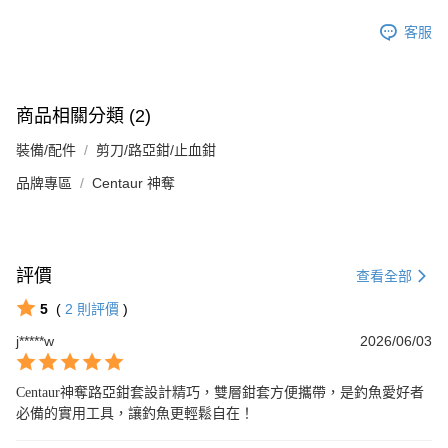
客服
商品相關分類 (2)
裝備/配件
剪刀/路亞鉗/止血鉗
品牌專區
Centaur 神奪
評價
查看全部
5
(
2
則評價
)
j*****w
2026/06/03
Centaur神奪路亞鉗套設計精巧，雙層鉗套方便攜帶，是釣魚愛好者
必備的實用工具，讓釣魚更輕鬆自在！