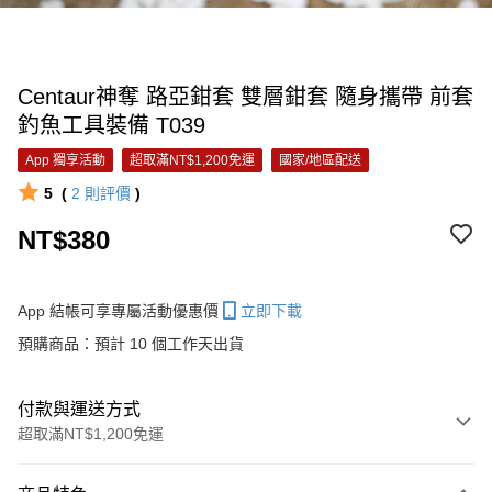
Centaur神奪 路亞鉗套 雙層鉗套 隨身攜帶 前套
釣魚工具裝備 T039
App 獨享活動
超取滿NT$1,200免運
國家/地區配送
5
(
2
則評價
)
NT$380
App 結帳可享專屬活動優惠價
立即下載
預購商品：預計 10 個工作天出貨
付款與運送方式
超取滿NT$1,200免運
付款方式