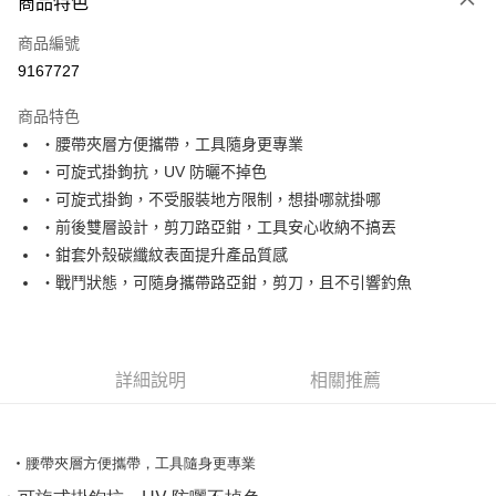
商品特色
信用卡一次付款
商品編號
信用卡分期付款
9167727
3 期 0 利率 每期
NT$126
21家銀行
商品特色
合作金庫商業銀行
第一商業銀行
超商取貨付款
‧腰帶夾層方便攜帶，工具隨身更專業
華南商業銀行
彰化商業銀行
‧可旋式掛鉤抗，UV 防曬不掉色
Apple Pay
上海商業儲蓄銀行
台北富邦商業銀行
國泰世華商業銀行
兆豐國際商業銀行
‧可旋式掛鉤，不受服裝地方限制，想掛哪就掛哪
街口支付
臺灣中小企業銀行
台中商業銀行
‧前後雙層設計，剪刀路亞鉗，工具安心收納不搞丟
匯豐（台灣）商業銀行
華泰商業銀行
‧鉗套外殼碳纖紋表面提升產品質感
悠遊付
聯邦商業銀行
遠東國際商業銀行
‧戰鬥狀態，可隨身攜帶路亞鉗，剪刀，且不引響釣魚
元大商業銀行
永豐商業銀行
大哥付你分期
玉山商業銀行
星展（台灣）商業銀行
相關說明
台新國際商業銀行
中國信託商業銀行
【大哥付你分期使用說明】
台灣樂天信用卡公司
AFTEE先享後付
1.本服務由台灣大哥大提供，台灣大哥大用戶可立即使用無須另外申請。
詳細說明
相關推薦
2.付款方式選擇「大哥付你分期」，訂單成立後會自動跳轉到大哥付的交易
相關說明
流程，驗證手機門號後，選擇欲分期的期數、繳款截止日，確認付款後即完
【關於「AFTEE先享後付」】
成交易。
ATM付款
AFTEE先享後付是「在收到商品之後才付款」的支付方式。 讓您購物簡單
3.實際核准額度、可分期數及費用金額請依後續交易確認頁面所載為準。
便利好安心！
‧腰帶夾層方便攜帶，工具隨身更專業
4.訂單成立30分鐘內，如未前往確認交易或遇審核未通過，訂單將自動取
貨到付款
１．簡單：不需註冊會員、不需綁卡、不需儲值。
消。如遇「轉專審核」未通過狀況，表示未達大哥付你分期系統評分，恕無