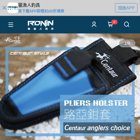
獵漁人釣具
開啟APP
首下載APP即贈$500折價券
0
1
/
9