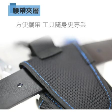
貨到付款（門市自取請勿下單，請聯繫客服）
４．使用「AFTEE先享後付」時，將依據個別帳號之用戶狀況，依本公司即
時審查核予不同之上限額度；若仍有額度不足之情形，本公司將視審查結果
每筆NT$200，滿NT$3,000(含以上)免運費
請求用戶進行身份認證。
５．嚴禁一人註冊多個帳號或使用他人資訊註冊。若發現惡意使用之情形，
國家/地區配送(**下單前請私訊客服確認實際運費(運費另
查看運費
恩沛科技股份有限公司將有權停止該用戶之使用額度並採取法律行動。
計)，訂單才得以成立**)