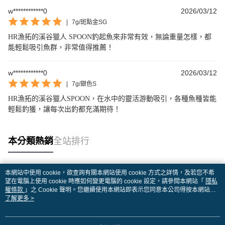
w************0
2026/03/12
|
7g/斑點金SG
HR漁拓的溪谷獵人 SPOON釣起魚來非常有效，無論重量怎樣，都
能輕鬆吸引魚群，非常值得推薦！
w************0
2026/03/12
|
7g/銀色S
HR漁拓的溪谷獵人SPOON，在水中的靈活游動吸引，各種魚種皆能
輕鬆釣獲，讓每次出釣都充滿期待！
本分類熱銷
全站排行
本網站中使用 cookie，欲查詢有關本網站使用 cookie 方式之詳情，及若您不希
熱門標籤
望在電腦上使用 cookie 時應如何變更電腦的 cookie 設定，請參閱本網站「
隱私
權條款
」之 Cookie 聲明。您繼續使用本網站即表示您同意本公司得按本網站使
用條款之 Cookie 聲明使用 cookie。
了解更多 >