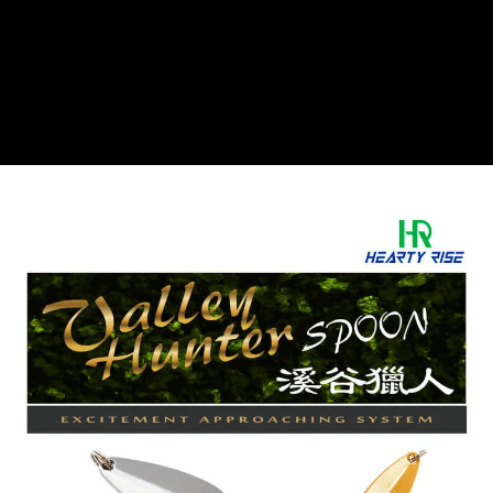
貨到付款
１．簡單：不需註冊會員、不需綁卡、不需儲值。
消。如遇「轉專審核」未通過狀況，表示未達大哥付你分期系統評分，恕無
２．便利：只要手機號碼，簡訊認證，即可結帳。
法說明評估內容。
３．安心：先確認商品／服務後，再付款。
【繳款方式說明】
運送方式
1.分期款項不併入電信帳單，「大哥付你分期」於每月結算日後寄送繳費提
【「AFTEE先享後付」結帳流程】
全家取貨付款
醒簡訊。
１．於結帳方式選擇「AFTEE先享後付」後，將跳轉至「AFTEE先享後付」
2.透過簡訊連結打開帳單後，可選擇「超商條碼／台灣大直營門市／銀行轉
每筆NT$60，滿NT$1,200(含以上)免運費
結帳頁面，進行簡訊認證並確認金額後，即可完成結帳。
帳／街口支付／iPASS MONEY」等通路繳費。
２．訂單成立數日內，您將收到繳費通知簡訊。
付款後全家取貨
３．收到繳費通知簡訊後14天內，點擊此簡訊中的連結，可透過四大超商／
【注意事項】
ATM／網路銀行／等多元方式進行付款，方視為交易完成。
每筆NT$60，滿NT$1,200(含以上)免運費
1.本服務係由「台灣大哥大股份有限公司」（以下簡稱本公司）所提供，讓
※ 請注意：結帳手續完成當下不需立刻繳費，但若您需要取消訂單，請聯絡
用戶於交易時，得透過本服務購買商品或服務，並由商店將買賣／分期付款
購買商品的店家。未經商家同意取消之訂單仍視為有效，需透過AFTEE先享
7-11取貨付款
買賣價金債權讓與本公司後，依約使用本公司帳單繳交帳款。
後付繳納相關費用。
2.基於同意付款使用「大哥付你分期」之契約關係目的，商店將以您的個人
每筆NT$60，滿NT$1,200(含以上)免運費
※ 交易是否成功請以「AFTEE先享後付 」之結帳頁面顯示為準，若有關於
資料（包含姓名、電話或地址）提供予台灣大哥大進項蒐集、處理及利用，
是否繳費成功／繳費後需取消欲退款等相關疑問，請聯繫「AFTEE先享後付
由本公司與您本人進行分期帳單所需資料之確認、核對及更正。
客戶支援中心」
https://netprotections.freshdesk.com/support/home
付款後7-11取貨
3.完整用戶服務條款，請詳閱以下連結：
https://oppay.tw/userRule
每筆NT$60，滿NT$1,200(含以上)免運費
【注意事項】
１．透過由恩沛科技股份有限公司提供之「AFTEE先享後付」服務完成之交
一般宅配（門市自取請勿下單，請聯繫客服）
易，需依本服務之必要範圍內提供個人資料，並將交易相關給付款項請求債
權轉讓予恩沛科技股份有限公司。
每筆NT$100，滿NT$2,000(含以上)免運費
２．關於個人資料處理事宜，請瀏覽以下網址：
https://aftee.tw/terms/#terms3
離島一般宅配
３．未成年的使用者請事先徵得法定代理人或監護人之同意方可使用
每筆NT$200，滿NT$2,000(含以上)免運費
「AFTEE先享後付」，若未經同意申辦者引起之損失，本公司不負相關責