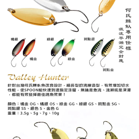
任。
貨到付款（門市自取請勿下單，請聯繫客服）
４．使用「AFTEE先享後付」時，將依據個別帳號之用戶狀況，依本公司即
時審查核予不同之上限額度；若仍有額度不足之情形，本公司將視審查結果
每筆NT$200，滿NT$3,000(含以上)免運費
請求用戶進行身份認證。
５．嚴禁一人註冊多個帳號或使用他人資訊註冊。若發現惡意使用之情形，
國家/地區配送(**下單前請私訊客服確認實際運費(運費另
查看運費
恩沛科技股份有限公司將有權停止該用戶之使用額度並採取法律行動。
計)，訂單才得以成立**)