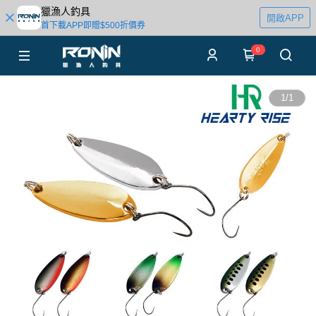
獵漁人釣具
開啟APP
首下載APP即贈$500折價券
0
1
/
1