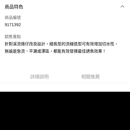
付款方式
商品特色
信用卡一次付款
商品編號
信用卡分期付款
9171392
3 期 0 利率 每期
NT$11
21家銀行
銷售重點
合作金庫商業銀行
第一商業銀行
超商取貨付款
針對溪流捲仔改良設計，細長型的流線造型可有效增加切水性，
華南商業銀行
彰化商業銀行
無論是急流、平瀨或潭區，都能有效發揮最佳誘魚效果！
Apple Pay
上海商業儲蓄銀行
台北富邦商業銀行
國泰世華商業銀行
兆豐國際商業銀行
街口支付
臺灣中小企業銀行
台中商業銀行
匯豐（台灣）商業銀行
華泰商業銀行
悠遊付
聯邦商業銀行
遠東國際商業銀行
詳細說明
相關推薦
元大商業銀行
永豐商業銀行
大哥付你分期
玉山商業銀行
星展（台灣）商業銀行
相關說明
台新國際商業銀行
中國信託商業銀行
【大哥付你分期使用說明】
台灣樂天信用卡公司
AFTEE先享後付
1.本服務由台灣大哥大提供，台灣大哥大用戶可立即使用無須另外申請。
2.付款方式選擇「大哥付你分期」，訂單成立後會自動跳轉到大哥付的交易
相關說明
流程，驗證手機門號後，選擇欲分期的期數、繳款截止日，確認付款後即完
【關於「AFTEE先享後付」】
成交易。
ATM付款
AFTEE先享後付是「在收到商品之後才付款」的支付方式。 讓您購物簡單
3.實際核准額度、可分期數及費用金額請依後續交易確認頁面所載為準。
便利好安心！
4.訂單成立30分鐘內，如未前往確認交易或遇審核未通過，訂單將自動取