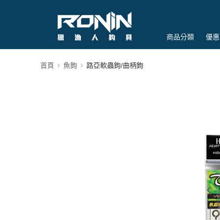
商品分類
優惠
首頁
魚鉤
路亞軟蟲鉤/曲柄鉤