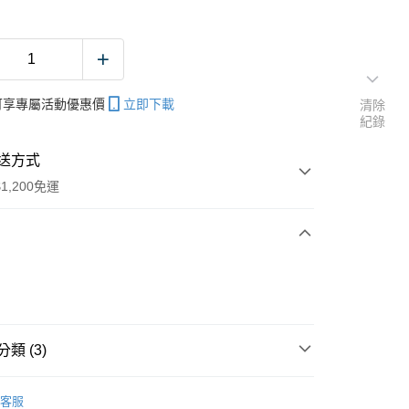
帳可享專屬活動優惠價
立即下載
清除
紀錄
送方式
1,200免運
次付款
期付款
0 利率 每期
NT$18
21家銀行
類 (3)
庫商業銀行
第一商業銀行
付款
業銀行
彰化商業銀行
亞軟蟲鉤/曲柄鉤
業儲蓄銀行
台北富邦商業銀行
客服