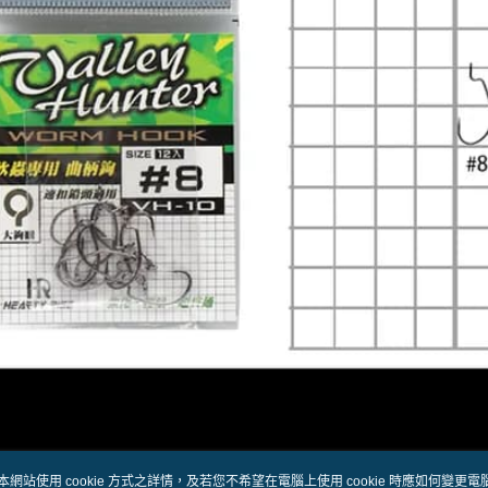
用戶於交
絡購買商品
款買賣價
先享後付
7-11取貨
2.基於同
※ 交易是
資料（包
是否繳費成
每筆NT$6
用，由本
付客戶支
3.完整用
付款後7-1
【注意事
每筆NT$6
１．透過由
交易，需
一般宅配
求債權轉
２．關於
每筆NT$1
https://aft
３．未成
離島一般
「AFTE
每筆NT$2
任。
４．使用「
貨到付款
即時審查
結果請求
每筆NT$2
５．嚴禁
形，恩沛
國家/地區
動。
計)，訂單才
本網站使用 cookie 方式之詳情，及若您不希望在電腦上使用 cookie 時應如何變更電腦的