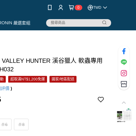
0
TWD
RONIN 嚴選套組
 VALLEY HUNTER 溪谷獵人 軟蟲專用
H032
活動
超取滿NT$1,200免運
國家/地區配送
則評價
)
5
＃6
＃8