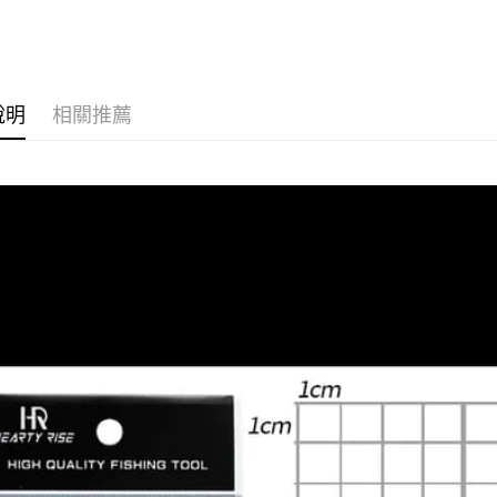
品牌專區
國泰世
街口支付
臺灣中
首購、新
匯豐（
悠遊付
聯邦商
元大商
大哥付你
說明
相關推薦
玉山商
相關說明
台新國
【大哥付
台灣樂
AFTEE先
1.本服務
2.付款方
相關說明
流程，驗
【關於「A
ATM付款
完成交易
AFTEE
3.實際核
便利好安
4.訂單成
貨到付款
１．簡單
消。如遇
２．便利
無法說明
３．安心
【繳款方
運送方式
1.分期款
【「AFT
醒簡訊。
１．於結帳
全家取貨
2.透過簡
付」結帳
帳／街口支
每筆NT$6
２．訂單
３．收到繳
【注意事
／ATM／
付款後全
1.本服務
※ 請注意
每筆NT$6