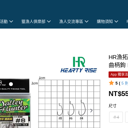
活動
獵漁人俱樂部
漁人交流專區
購物須知
HR漁拓
曲柄鉤 
App 獨享
5 (
5
NT$5
尺寸
＃4