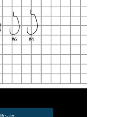
易時，得透過本服務購買商品或服務，並由商店將買賣／分期付
的店家。未經商家同意取消之訂單仍視為有效，需透過AFTEE
金債權讓與本公司後，依約使用本公司帳單繳交帳款。
繳納相關費用。
付款
意付款使用「大哥付你分期」之契約關係目的，商店將以您的個人
否成功請以「AFTEE先享後付 」之結帳頁面顯示為準，若有關於
含姓名、電話或地址）提供予台灣大哥大進項蒐集、處理及利
功／繳費後需取消欲退款等相關疑問，請聯繫「AFTEE先享後
0，滿NT$1,200(含以上)免運費
公司與您本人進行分期帳單所需資料之確認、核對及更正。
援中心」
https://netprotections.freshdesk.com/support/home
戶服務條款，請詳閱以下連結：
https://oppay.tw/userRule
1取貨
項】
0，滿NT$1,200(含以上)免運費
恩沛科技股份有限公司提供之「AFTEE先享後付」服務完成之
依本服務之必要範圍內提供個人資料，並將交易相關給付款項請
（門市自取請勿下單，請聯繫客服）
讓予恩沛科技股份有限公司。
個人資料處理事宜，請瀏覽以下網址：
00，滿NT$2,000(含以上)免運費
ee.tw/terms/#terms3
年的使用者請事先徵得法定代理人或監護人之同意方可使用
宅配
E先享後付」，若未經同意申辦者引起之損失，本公司不負相關責
00，滿NT$2,000(含以上)免運費
AFTEE先享後付」時，將依據個別帳號之用戶狀況，依本公司
（門市自取請勿下單，請聯繫客服）
核予不同之上限額度；若仍有額度不足之情形，本公司將視審查
用戶進行身份認證。
00，滿NT$3,000(含以上)免運費
一人註冊多個帳號或使用他人資訊註冊。若發現惡意使用之情
科技股份有限公司將有權停止該用戶之使用額度並採取法律行
配送(**下單前請私訊客服確認實際運費(運費另
查看運費
得以成立**)
 cookie