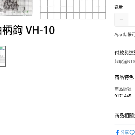
數量
App 結
付款與運
超取滿NT$
付款方式
商品特色
信用卡一
商品編號
9171445
信用卡分
3 期 
商品相關分
合作金
超商取貨
華南商
魚鉤
路
Apple Pay
上海商
分享