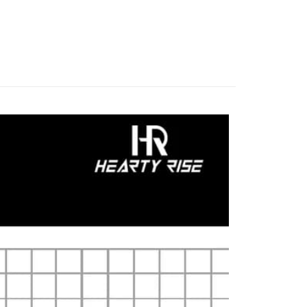
Hearty Rise 漁拓
華商業銀行
兆豐國際商業銀行
小企業銀行
台中商業銀行
手必購商品
路亞新手必購商品
台灣）商業銀行
華泰商業銀行
業銀行
遠東國際商業銀行
業銀行
永豐商業銀行
分期
業銀行
星展（台灣）商業銀行
際商業銀行
中國信託商業銀行
你分期使用說明】
天信用卡公司
享後付
由台灣大哥大提供，台灣大哥大用戶可立即使用無須另外申請。
式選擇「大哥付你分期」，訂單成立後會自動跳轉到大哥付的交易
證手機門號後，選擇欲分期的期數、繳款截止日，確認付款後即
FTEE先享後付」】
。
先享後付是「在收到商品之後才付款」的支付方式。 讓您購物簡單
准額度、可分期數及費用金額請依後續交易確認頁面所載為準。
心！
立30分鐘內，如未前往確認交易或遇審核未通過，訂單將自動取
：不需註冊會員、不需綁卡、不需儲值。
「轉專審核」未通過狀況，表示未達大哥付你分期系統評分，恕
：只要手機號碼，簡訊認證，即可結帳。
評估內容。
：先確認商品／服務後，再付款。
式說明】
項不併入電信帳單，「大哥付你分期」於每月結算日後寄送繳費提
EE先享後付」結帳流程】
方式選擇「AFTEE先享後付」後，將跳轉至「AFTEE先享後
付款
訊連結打開帳單後，可選擇「超商條碼／台灣大直營門市／銀行轉
頁面，進行簡訊認證並確認金額後，即可完成結帳。
付／iPASS MONEY」等通路繳費。
0，滿NT$1,200(含以上)免運費
成立數日內，您將收到繳費通知簡訊。
費通知簡訊後14天內，點擊此簡訊中的連結，可透過四大超商
項】
網路銀行／等多元方式進行付款，方視為交易完成。
家取貨
係由「台灣大哥大股份有限公司」（以下簡稱本公司）所提供，讓
：結帳手續完成當下不需立刻繳費，但若您需要取消訂單，請聯
0，滿NT$1,200(含以上)免運費