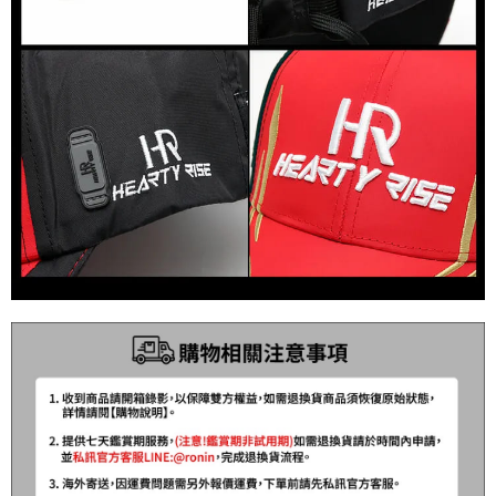
貨到付款（門市自取請勿下單，請聯繫客服）
４．使用「AFTEE先享後付」時，將依據個別帳號之用戶狀況，依本公司即
時審查核予不同之上限額度；若仍有額度不足之情形，本公司將視審查結果
每筆NT$200，滿NT$3,000(含以上)免運費
請求用戶進行身份認證。
５．嚴禁一人註冊多個帳號或使用他人資訊註冊。若發現惡意使用之情形，
國家/地區配送(**下單前請私訊客服確認實際運費(運費另
查看運費
恩沛科技股份有限公司將有權停止該用戶之使用額度並採取法律行動。
計)，訂單才得以成立**)