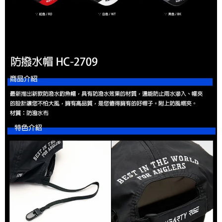
消。如遇「轉專審核」未通過狀況，表示未達大哥付你分期系統評分，恕無
２．便利：只要手機號碼，簡訊認證，即可結帳。
法說明評估內容。
３．安心：先確認商品／服務後，再付款。
【繳款方式說明】
運送方式
1.分期款項不併入電信帳單，「大哥付你分期」於每月結算日後寄送繳費提
【「AFTEE先享後付」結帳流程】
全家取貨付款
醒簡訊。
１．於結帳方式選擇「AFTEE先享後付」後，將跳轉至「AFTEE先享後付」
2.透過簡訊連結打開帳單後，可選擇「超商條碼／台灣大直營門市／銀行轉
每筆NT$60，滿NT$1,200(含以上)免運費
結帳頁面，進行簡訊認證並確認金額後，即可完成結帳。
帳／街口支付／iPASS MONEY」等通路繳費。
２．訂單成立數日內，您將收到繳費通知簡訊。
付款後全家取貨
３．收到繳費通知簡訊後14天內，點擊此簡訊中的連結，可透過四大超商／
【注意事項】
ATM／網路銀行／等多元方式進行付款，方視為交易完成。
每筆NT$60，滿NT$1,200(含以上)免運費
1.本服務係由「台灣大哥大股份有限公司」（以下簡稱本公司）所提供，讓
※ 請注意：結帳手續完成當下不需立刻繳費，但若您需要取消訂單，請聯絡
用戶於交易時，得透過本服務購買商品或服務，並由商店將買賣／分期付款
購買商品的店家。未經商家同意取消之訂單仍視為有效，需透過AFTEE先享
7-11取貨付款
買賣價金債權讓與本公司後，依約使用本公司帳單繳交帳款。
後付繳納相關費用。
2.基於同意付款使用「大哥付你分期」之契約關係目的，商店將以您的個人
每筆NT$60，滿NT$1,200(含以上)免運費
※ 交易是否成功請以「AFTEE先享後付 」之結帳頁面顯示為準，若有關於
資料（包含姓名、電話或地址）提供予台灣大哥大進項蒐集、處理及利用，
是否繳費成功／繳費後需取消欲退款等相關疑問，請聯繫「AFTEE先享後付
由本公司與您本人進行分期帳單所需資料之確認、核對及更正。
客戶支援中心」
https://netprotections.freshdesk.com/support/home
付款後7-11取貨
3.完整用戶服務條款，請詳閱以下連結：
https://oppay.tw/userRule
每筆NT$60，滿NT$1,200(含以上)免運費
【注意事項】
１．透過由恩沛科技股份有限公司提供之「AFTEE先享後付」服務完成之交
一般宅配（門市自取請勿下單，請聯繫客服）
易，需依本服務之必要範圍內提供個人資料，並將交易相關給付款項請求債
權轉讓予恩沛科技股份有限公司。
每筆NT$100，滿NT$2,000(含以上)免運費
２．關於個人資料處理事宜，請瀏覽以下網址：
https://aftee.tw/terms/#terms3
離島一般宅配
３．未成年的使用者請事先徵得法定代理人或監護人之同意方可使用
每筆NT$200，滿NT$2,000(含以上)免運費
「AFTEE先享後付」，若未經同意申辦者引起之損失，本公司不負相關責
任。