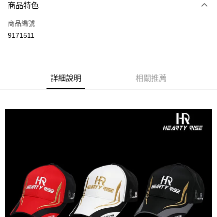
商品特色
信用卡一次付款
商品編號
信用卡分期付款
9171511
3 期 0 利率 每期
NT$150
21家銀行
合作金庫商業銀行
第一商業銀行
超商取貨付款
華南商業銀行
彰化商業銀行
詳細說明
相關推薦
Apple Pay
上海商業儲蓄銀行
台北富邦商業銀行
國泰世華商業銀行
兆豐國際商業銀行
街口支付
臺灣中小企業銀行
台中商業銀行
匯豐（台灣）商業銀行
華泰商業銀行
悠遊付
聯邦商業銀行
遠東國際商業銀行
元大商業銀行
永豐商業銀行
大哥付你分期
玉山商業銀行
星展（台灣）商業銀行
相關說明
台新國際商業銀行
中國信託商業銀行
【大哥付你分期使用說明】
台灣樂天信用卡公司
AFTEE先享後付
1.本服務由台灣大哥大提供，台灣大哥大用戶可立即使用無須另外申請。
2.付款方式選擇「大哥付你分期」，訂單成立後會自動跳轉到大哥付的交易
相關說明
流程，驗證手機門號後，選擇欲分期的期數、繳款截止日，確認付款後即完
【關於「AFTEE先享後付」】
成交易。
ATM付款
AFTEE先享後付是「在收到商品之後才付款」的支付方式。 讓您購物簡單
3.實際核准額度、可分期數及費用金額請依後續交易確認頁面所載為準。
便利好安心！
4.訂單成立30分鐘內，如未前往確認交易或遇審核未通過，訂單將自動取
貨到付款
１．簡單：不需註冊會員、不需綁卡、不需儲值。