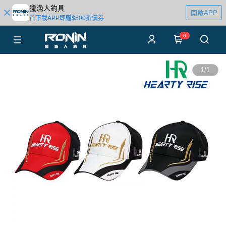
獵漁人釣具
開啟APP
首下載APP即贈$500折價券
0
1
/
1