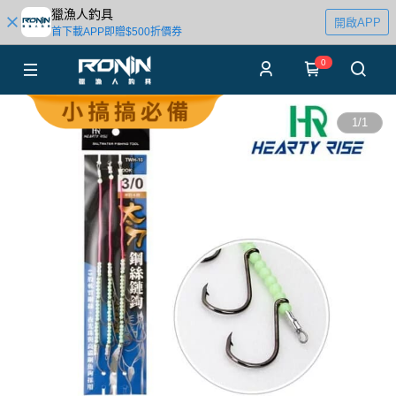
獵漁人釣具
開啟APP
首下載APP即贈$500折價券
0
1
/
1