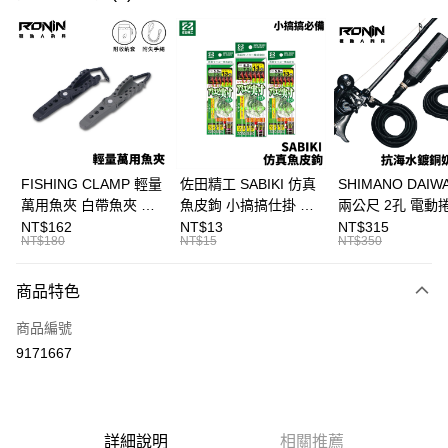
信用卡分期付款
3 期 0 利率 每期
NT$36
21家銀行
合作金庫商業銀行
第一商業銀行
超商取貨付款
華南商業銀行
彰化商業銀行
Apple Pay
上海商業儲蓄銀行
台北富邦商業銀行
國泰世華商業銀行
兆豐國際商業銀行
街口支付
臺灣中小企業銀行
台中商業銀行
FISHING CLAMP 輕量
佐田精工 SABIKI 仿真
SHIMANO DAI
匯豐（台灣）商業銀行
華泰商業銀行
萬用魚夾 白帶魚夾 船
魚皮鉤 小搞搞仕掛 船
兩公尺 2孔 電動
悠遊付
聯邦商業銀行
遠東國際商業銀行
釣魚夾 可單手操作
釣 竹筴 鯖魚 H375
奶瓶電源線 奶瓶
NT$162
NT$13
NT$315
元大商業銀行
永豐商業銀行
NT$180
NT$15
NT$350
大哥付你分期
T1090
線 T998
玉山商業銀行
星展（台灣）商業銀行
相關說明
台新國際商業銀行
中國信託商業銀行
商品特色
【大哥付你分期使用說明】
台灣樂天信用卡公司
AFTEE先享後付
1.本服務由台灣大哥大提供，台灣大哥大用戶可立即使用無須另外申請。
商品編號
2.付款方式選擇「大哥付你分期」，訂單成立後會自動跳轉到大哥付的交易
相關說明
流程，驗證手機門號後，選擇欲分期的期數、繳款截止日，確認付款後即完
9171667
【關於「AFTEE先享後付」】
成交易。
ATM付款
AFTEE先享後付是「在收到商品之後才付款」的支付方式。 讓您購物簡單
3.實際核准額度、可分期數及費用金額請依後續交易確認頁面所載為準。
便利好安心！
4.訂單成立30分鐘內，如未前往確認交易或遇審核未通過，訂單將自動取
貨到付款
１．簡單：不需註冊會員、不需綁卡、不需儲值。
消。如遇「轉專審核」未通過狀況，表示未達大哥付你分期系統評分，恕無
２．便利：只要手機號碼，簡訊認證，即可結帳。
法說明評估內容。
詳細說明
相關推薦
３．安心：先確認商品／服務後，再付款。