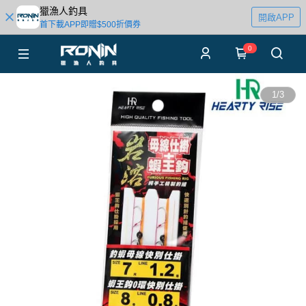
獵漁人釣具
開啟APP
首下載APP即贈$500折價券
0
1
/
3