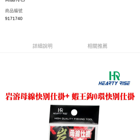
信用卡一次付款
商品編號
信用卡分期付款
9171740
3 期 0 利率 每期
NT$20
21家銀行
合作金庫商業銀行
第一商業銀行
超商取貨付款
華南商業銀行
彰化商業銀行
詳細說明
相關推薦
Apple Pay
上海商業儲蓄銀行
台北富邦商業銀行
國泰世華商業銀行
兆豐國際商業銀行
街口支付
臺灣中小企業銀行
台中商業銀行
匯豐（台灣）商業銀行
華泰商業銀行
悠遊付
聯邦商業銀行
遠東國際商業銀行
元大商業銀行
永豐商業銀行
大哥付你分期
玉山商業銀行
星展（台灣）商業銀行
相關說明
台新國際商業銀行
中國信託商業銀行
【大哥付你分期使用說明】
台灣樂天信用卡公司
AFTEE先享後付
1.本服務由台灣大哥大提供，台灣大哥大用戶可立即使用無須另外申請。
2.付款方式選擇「大哥付你分期」，訂單成立後會自動跳轉到大哥付的交易
相關說明
流程，驗證手機門號後，選擇欲分期的期數、繳款截止日，確認付款後即完
【關於「AFTEE先享後付」】
成交易。
ATM付款
AFTEE先享後付是「在收到商品之後才付款」的支付方式。 讓您購物簡單
3.實際核准額度、可分期數及費用金額請依後續交易確認頁面所載為準。
便利好安心！
4.訂單成立30分鐘內，如未前往確認交易或遇審核未通過，訂單將自動取
貨到付款
１．簡單：不需註冊會員、不需綁卡、不需儲值。
消。如遇「轉專審核」未通過狀況，表示未達大哥付你分期系統評分，恕無
２．便利：只要手機號碼，簡訊認證，即可結帳。