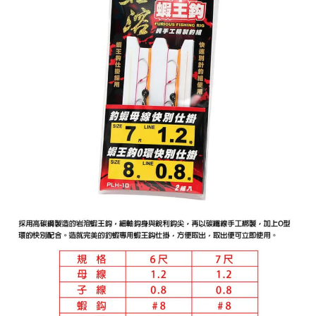
法說明評估內容。
３．安心：先確認商品／服務後，再付款。
【繳款方式說明】
運送方式
1.分期款項不併入電信帳單，「大哥付你分期」於每月結算日後寄送繳費提
【「AFTEE先享後付」結帳流程】
全家取貨付款
醒簡訊。
１．於結帳方式選擇「AFTEE先享後付」後，將跳轉至「AFTEE先享後付」
2.透過簡訊連結打開帳單後，可選擇「超商條碼／台灣大直營門市／銀行轉
每筆NT$60，滿NT$1,200(含以上)免運費
結帳頁面，進行簡訊認證並確認金額後，即可完成結帳。
帳／街口支付／iPASS MONEY」等通路繳費。
２．訂單成立數日內，您將收到繳費通知簡訊。
付款後全家取貨
３．收到繳費通知簡訊後14天內，點擊此簡訊中的連結，可透過四大超商／
【注意事項】
ATM／網路銀行／等多元方式進行付款，方視為交易完成。
每筆NT$60，滿NT$1,200(含以上)免運費
1.本服務係由「台灣大哥大股份有限公司」（以下簡稱本公司）所提供，讓
※ 請注意：結帳手續完成當下不需立刻繳費，但若您需要取消訂單，請聯絡
用戶於交易時，得透過本服務購買商品或服務，並由商店將買賣／分期付款
購買商品的店家。未經商家同意取消之訂單仍視為有效，需透過AFTEE先享
7-11取貨付款
買賣價金債權讓與本公司後，依約使用本公司帳單繳交帳款。
後付繳納相關費用。
2.基於同意付款使用「大哥付你分期」之契約關係目的，商店將以您的個人
每筆NT$60，滿NT$1,200(含以上)免運費
※ 交易是否成功請以「AFTEE先享後付 」之結帳頁面顯示為準，若有關於
資料（包含姓名、電話或地址）提供予台灣大哥大進項蒐集、處理及利用，
是否繳費成功／繳費後需取消欲退款等相關疑問，請聯繫「AFTEE先享後付
由本公司與您本人進行分期帳單所需資料之確認、核對及更正。
客戶支援中心」
https://netprotections.freshdesk.com/support/home
付款後7-11取貨
3.完整用戶服務條款，請詳閱以下連結：
https://oppay.tw/userRule
每筆NT$60，滿NT$1,200(含以上)免運費
【注意事項】
１．透過由恩沛科技股份有限公司提供之「AFTEE先享後付」服務完成之交
一般宅配（門市自取請勿下單，請聯繫客服）
易，需依本服務之必要範圍內提供個人資料，並將交易相關給付款項請求債
權轉讓予恩沛科技股份有限公司。
每筆NT$100，滿NT$2,000(含以上)免運費
２．關於個人資料處理事宜，請瀏覽以下網址：
https://aftee.tw/terms/#terms3
離島一般宅配
３．未成年的使用者請事先徵得法定代理人或監護人之同意方可使用
每筆NT$200，滿NT$2,000(含以上)免運費
「AFTEE先享後付」，若未經同意申辦者引起之損失，本公司不負相關責
任。
貨到付款（門市自取請勿下單，請聯繫客服）
４．使用「AFTEE先享後付」時，將依據個別帳號之用戶狀況，依本公司即