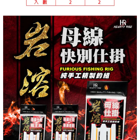
時審查核予不同之上限額度；若仍有額度不足之情形，本公司將視審查結果
每筆NT$200，滿NT$3,000(含以上)免運費
請求用戶進行身份認證。
５．嚴禁一人註冊多個帳號或使用他人資訊註冊。若發現惡意使用之情形，
國家/地區配送(**下單前請私訊客服確認實際運費(運費另
查看運費
恩沛科技股份有限公司將有權停止該用戶之使用額度並採取法律行動。
計)，訂單才得以成立**)