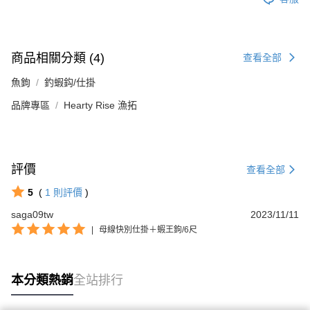
商品相關分類 (4)
查看全部
魚鉤
釣蝦鈎/仕掛
品牌專區
Hearty Rise 漁拓
評價
查看全部
5
(
1
則評價
)
saga09tw
2023/11/11
|
母線快別仕掛＋蝦王鉤/6尺
本分類熱銷
全站排行