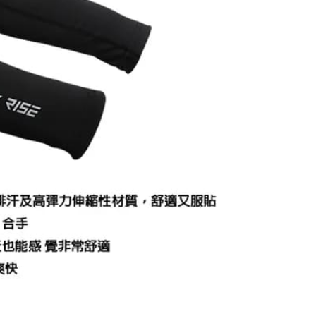
含姓名、電話或地址）提供予台灣大哥大進項蒐集、處理及利
功／繳費後需取消欲退款等相關疑問，請聯繫「AFTEE先享後
0，滿NT$1,200(含以上)免運費
公司與您本人進行分期帳單所需資料之確認、核對及更正。
援中心」
https://netprotections.freshdesk.com/support/home
戶服務條款，請詳閱以下連結：
https://oppay.tw/userRule
1取貨
項】
0，滿NT$1,200(含以上)免運費
恩沛科技股份有限公司提供之「AFTEE先享後付」服務完成之
依本服務之必要範圍內提供個人資料，並將交易相關給付款項請
（門市自取請勿下單，請聯繫客服）
讓予恩沛科技股份有限公司。
個人資料處理事宜，請瀏覽以下網址：
00，滿NT$2,000(含以上)免運費
ee.tw/terms/#terms3
年的使用者請事先徵得法定代理人或監護人之同意方可使用
宅配
E先享後付」，若未經同意申辦者引起之損失，本公司不負相關責
00，滿NT$2,000(含以上)免運費
AFTEE先享後付」時，將依據個別帳號之用戶狀況，依本公司
（門市自取請勿下單，請聯繫客服）
核予不同之上限額度；若仍有額度不足之情形，本公司將視審查
用戶進行身份認證。
00，滿NT$3,000(含以上)免運費
一人註冊多個帳號或使用他人資訊註冊。若發現惡意使用之情
科技股份有限公司將有權停止該用戶之使用額度並採取法律行
配送(**下單前請私訊客服確認實際運費(運費另
查看運費
得以成立**)