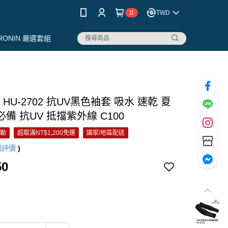
0
TWD
RONIN 嚴選套組
 HU-2702 抗UV黑色袖套 吸水 速乾 夏
備 抗UV 抵擋紫外線 C100
活動
超取滿NT$1,200免運
國家/地區配送
則評價
)
50