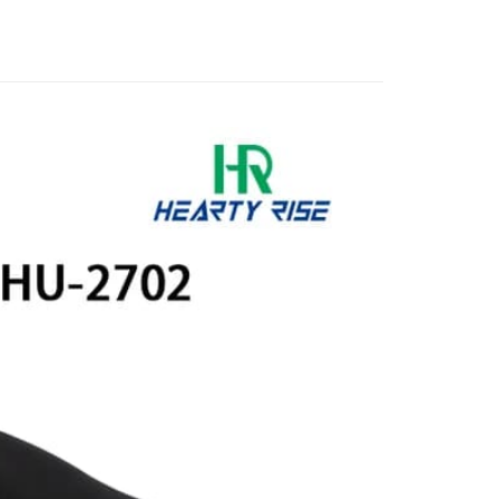
業銀行
遠東國際商業銀行
｜精選必購商品
業銀行
永豐商業銀行
分期
業銀行
星展（台灣）商業銀行
際商業銀行
中國信託商業銀行
你分期使用說明】
天信用卡公司
享後付
由台灣大哥大提供，台灣大哥大用戶可立即使用無須另外申請。
式選擇「大哥付你分期」，訂單成立後會自動跳轉到大哥付的交易
證手機門號後，選擇欲分期的期數、繳款截止日，確認付款後即
FTEE先享後付」】
。
先享後付是「在收到商品之後才付款」的支付方式。 讓您購物簡單
准額度、可分期數及費用金額請依後續交易確認頁面所載為準。
心！
立30分鐘內，如未前往確認交易或遇審核未通過，訂單將自動取
：不需註冊會員、不需綁卡、不需儲值。
「轉專審核」未通過狀況，表示未達大哥付你分期系統評分，恕
：只要手機號碼，簡訊認證，即可結帳。
評估內容。
：先確認商品／服務後，再付款。
式說明】
項不併入電信帳單，「大哥付你分期」於每月結算日後寄送繳費提
EE先享後付」結帳流程】
方式選擇「AFTEE先享後付」後，將跳轉至「AFTEE先享後
付款
訊連結打開帳單後，可選擇「超商條碼／台灣大直營門市／銀行轉
頁面，進行簡訊認證並確認金額後，即可完成結帳。
付／iPASS MONEY」等通路繳費。
0，滿NT$1,200(含以上)免運費
成立數日內，您將收到繳費通知簡訊。
費通知簡訊後14天內，點擊此簡訊中的連結，可透過四大超商
項】
網路銀行／等多元方式進行付款，方視為交易完成。
家取貨
係由「台灣大哥大股份有限公司」（以下簡稱本公司）所提供，讓
：結帳手續完成當下不需立刻繳費，但若您需要取消訂單，請聯
0，滿NT$1,200(含以上)免運費
易時，得透過本服務購買商品或服務，並由商店將買賣／分期付
的店家。未經商家同意取消之訂單仍視為有效，需透過AFTEE
金債權讓與本公司後，依約使用本公司帳單繳交帳款。
繳納相關費用。
付款
意付款使用「大哥付你分期」之契約關係目的，商店將以您的個人
否成功請以「AFTEE先享後付 」之結帳頁面顯示為準，若有關於