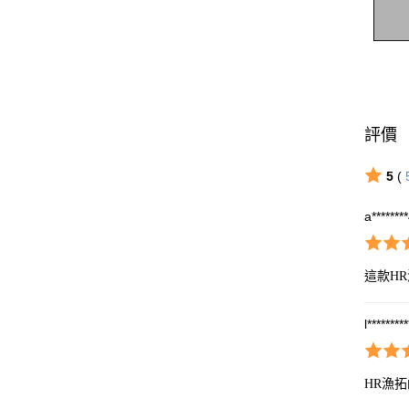
評價
5
(
a*******
這款H
l********
HR漁