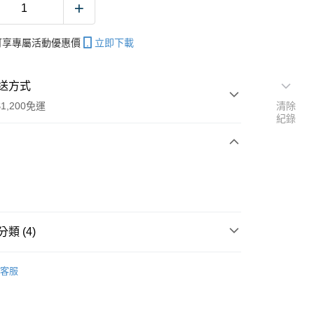
帳可享專屬活動優惠價
立即下載
送方式
1,200免運
清除
紀錄
次付款
期付款
0 利率 每期
NT$83
21家銀行
類 (4)
庫商業銀行
第一商業銀行
付款
業銀行
彰化商業銀行
袖套/面罩/脖圍
業儲蓄銀行
台北富邦商業銀行
客服
Hearty Rise 漁拓
華商業銀行
兆豐國際商業銀行
小企業銀行
台中商業銀行
夏季防曬涼感商品
台灣）商業銀行
華泰商業銀行