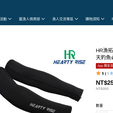
活動
獵漁人俱樂部
漁人交流專區
購物須知
HR漁拓
天釣魚必
App 獨享
5 (
5
NT$2
NT$300
數量