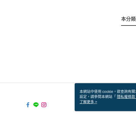
本分類
本網站中使用 cookie，欲查詢有關
設定，請參閱本網站「
隱私權條款
使用 cookie。
了解更多 >