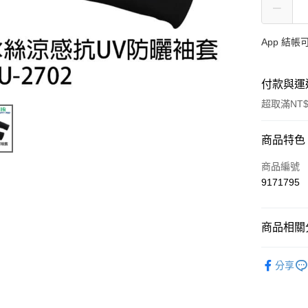
App 結
付款與運
超取滿NT$
付款方式
商品特色
信用卡一
商品編號
9171795
信用卡分
3 期 
商品相關分
合作金
超商取貨
華南商
戶外服飾
Apple Pay
上海商
分享
品牌專區
國泰世
街口支付
臺灣中
季節專區
匯豐（