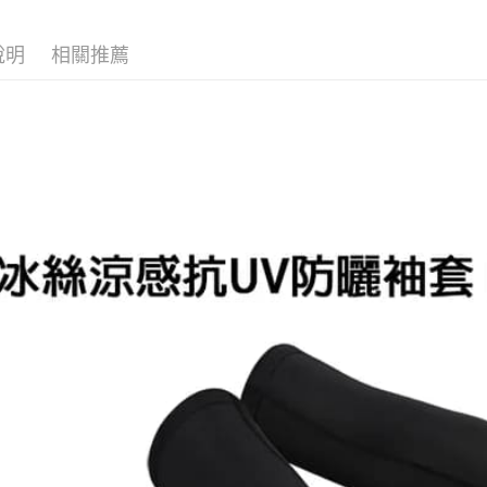
悠遊付
聯邦商
帥氣老爸
元大商
大哥付你
說明
相關推薦
玉山商
相關說明
台新國
【大哥付
台灣樂
AFTEE先
1.本服務
2.付款方
相關說明
流程，驗
【關於「A
ATM付款
完成交易
AFTEE
3.實際核
便利好安
4.訂單成
貨到付款
１．簡單
消。如遇
２．便利
無法說明
３．安心
【繳款方
運送方式
1.分期款
【「AFT
醒簡訊。
１．於結帳
全家取貨
2.透過簡
付」結帳
帳／街口支
每筆NT$6
２．訂單
３．收到繳
【注意事
／ATM／
付款後全
1.本服務
※ 請注意
每筆NT$6
用戶於交
絡購買商品
款買賣價
先享後付
7-11取貨
2.基於同
※ 交易是