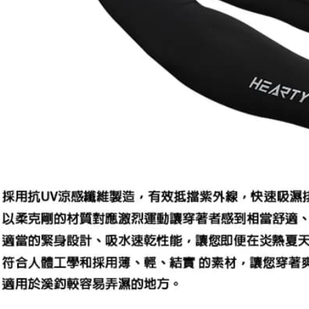
資料（包
是否繳費成
每筆NT$6
用，由本
付客戶支
3.完整用
付款後7-1
【注意事
每筆NT$6
１．透過由
交易，需
一般宅配
求債權轉
２．關於
每筆NT$1
https://aft
３．未成
離島一般
「AFTE
每筆NT$2
任。
４．使用「
貨到付款
即時審查
結果請求
每筆NT$2
５．嚴禁
形，恩沛
國家/地區
動。
計)，訂單才