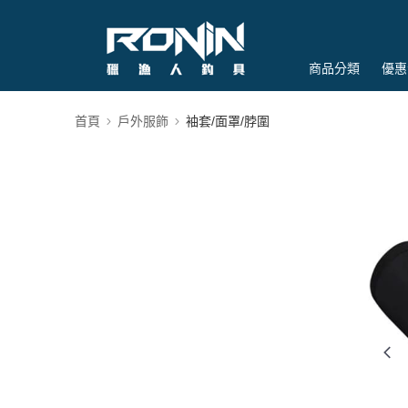
商品分類
優惠
首頁
戶外服飾
袖套/面罩/脖圍