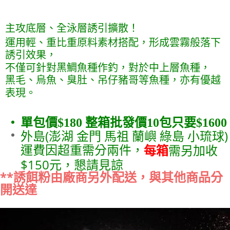
2.透過簡訊連結打開帳單後，可選擇「超商條碼／台灣大直營門市／銀行轉
大型宅配(門市自取請勿下單，請聯繫客服）
結帳頁面，進行簡訊認證並確認金額後，即可完成結帳。
帳／街口支付／iPASS MONEY」等通路繳費。
２．訂單成立數日內，您將收到繳費通知簡訊。
每筆NT$150，滿NT$2,000(含以上)免運費
３．收到繳費通知簡訊後14天內，點擊此簡訊中的連結，可透過四大超商／
主攻底層、全泳層誘引擴散！
【注意事項】
ATM／網路銀行／等多元方式進行付款，方視為交易完成。
1.本服務係由「台灣大哥大股份有限公司」（以下簡稱本公司）所提供，讓
運用輕、重比重原料素材搭配，形成雲霧般落下
※ 請注意：結帳手續完成當下不需立刻繳費，但若您需要取消訂單，請聯絡
用戶於交易時，得透過本服務購買商品或服務，並由商店將買賣／分期付款
誘引效果，
購買商品的店家。未經商家同意取消之訂單仍視為有效，需透過AFTEE先享
買賣價金債權讓與本公司後，依約使用本公司帳單繳交帳款。
後付繳納相關費用。
不僅可針對黑鯛魚種作釣，對於中上層魚種，
2.基於同意付款使用「大哥付你分期」之契約關係目的，商店將以您的個人
※ 交易是否成功請以「AFTEE先享後付 」之結帳頁面顯示為準，若有關於
資料（包含姓名、電話或地址）提供予台灣大哥大進項蒐集、處理及利用，
黑毛、烏魚、臭肚、吊仔豬哥等魚種，亦有優越
是否繳費成功／繳費後需取消欲退款等相關疑問，請聯繫「AFTEE先享後付
由本公司與您本人進行分期帳單所需資料之確認、核對及更正。
客戶支援中心」
https://netprotections.freshdesk.com/support/home
表現。
3.完整用戶服務條款，請詳閱以下連結：
https://oppay.tw/userRule
【注意事項】
１．透過由恩沛科技股份有限公司提供之「AFTEE先享後付」服務完成之交
單包價$180 整箱批發價10包只要$1600
易，需依本服務之必要範圍內提供個人資料，並將交易相關給付款項請求債
外島(澎湖 金門 馬祖 蘭嶼 綠島 小琉球)
權轉讓予恩沛科技股份有限公司。
運費因超重需分兩件，
每箱
需另加收
２．關於個人資料處理事宜，請瀏覽以下網址：
https://aftee.tw/terms/#terms3
$150元，懇請見諒
３．未成年的使用者請事先徵得法定代理人或監護人之同意方可使用
*
*誘餌粉由廠商另外配送，與其他商品分
「AFTEE先享後付」，若未經同意申辦者引起之損失，本公司不負相關責
任。
開送達
４．使用「AFTEE先享後付」時，將依據個別帳號之用戶狀況，依本公司即
時審查核予不同之上限額度；若仍有額度不足之情形，本公司將視審查結果
請求用戶進行身份認證。
５．嚴禁一人註冊多個帳號或使用他人資訊註冊。若發現惡意使用之情形，
恩沛科技股份有限公司將有權停止該用戶之使用額度並採取法律行動。