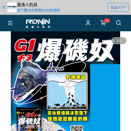
獵漁人釣具
開啟APP
首下載APP即贈$500折價券
0
1
/
1