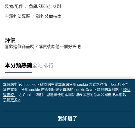
裝備/配件
魚餌/餌料/加味劑
主題釣法專區
磯釣裝備指南
評價
喜歡這個商品嗎？購買後給他一個好評吧
本分類熱銷
全站排行
本網站中使用 cookie，欲查詢有關本網站使用 cookie 方式之詳情，及若您不希
熱門標籤
望在電腦上使用 cookie 時應如何變更電腦的 cookie 設定，請參閱本網站「
隱私
權條款
」之 Cookie 聲明。您繼續使用本網站即表示您同意本公司得按本網站使
用條款之 Cookie 聲明使用 cookie。
了解更多 >
我知道了