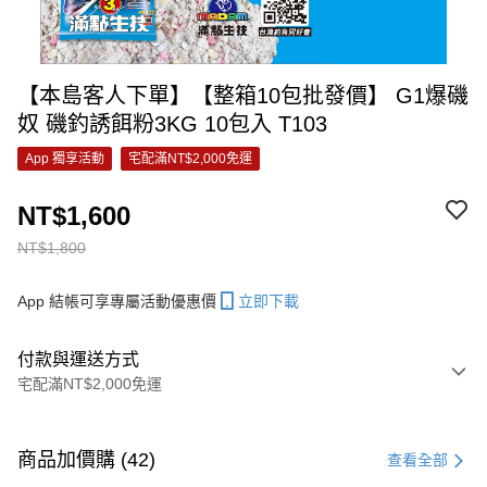
【本島客人下單】【整箱10包批發價】 G1爆磯
奴 磯釣誘餌粉3KG 10包入 T103
App 獨享活動
宅配滿NT$2,000免運
NT$1,600
NT$1,800
App 結帳可享專屬活動優惠價
立即下載
付款與運送方式
宅配滿NT$2,000免運
付款方式
信用卡一次付款
商品加價購 (42)
查看全部