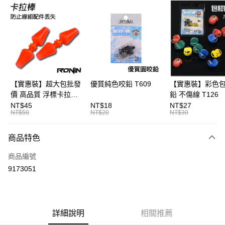
信用卡分期付款
3 期 0 利率 每期
NT$533
21家銀行
合作金庫商業銀行
第一商業銀行
Apple Pay
華南商業銀行
彰化商業銀行
街口支付
上海商業儲蓄銀行
台北富邦商業銀行
國泰世華商業銀行
兆豐國際商業銀行
悠遊付
臺灣中小企業銀行
台中商業銀行
【實惠裝】超大包批發
優質純色咬鉛 T609
【實惠裝】彩色
匯豐（台灣）商業銀行
華泰商業銀行
價 高品質 浮標卡拉棒
鉛 不傷線 T126
大哥付你分期
聯邦商業銀行
遠東國際商業銀行
20入 T086
NT$45
NT$18
NT$27
相關說明
元大商業銀行
永豐商業銀行
NT$50
NT$20
NT$30
【大哥付你分期使用說明】
玉山商業銀行
星展（台灣）商業銀行
AFTEE先享後付
1.本服務由台灣大哥大提供，台灣大哥大用戶可立即使用無須另外申請。
台新國際商業銀行
中國信託商業銀行
商品特色
2.付款方式選擇「大哥付你分期」，訂單成立後會自動跳轉到大哥付的交易
相關說明
台灣樂天信用卡公司
流程，驗證手機門號後，選擇欲分期的期數、繳款截止日，確認付款後即完
【關於「AFTEE先享後付」】
成交易。
商品編號
ATM付款
AFTEE先享後付是「在收到商品之後才付款」的支付方式。 讓您購物簡單
3.實際核准額度、可分期數及費用金額請依後續交易確認頁面所載為準。
9173051
便利好安心！
4.訂單成立30分鐘內，如未前往確認交易或遇審核未通過，訂單將自動取
１．簡單：不需註冊會員、不需綁卡、不需儲值。
運送方式
消。如遇「轉專審核」未通過狀況，表示未達大哥付你分期系統評分，恕無
２．便利：只要手機號碼，簡訊認證，即可結帳。
法說明評估內容。
３．安心：先確認商品／服務後，再付款。
一般宅配（門市自取請勿下單，請聯繫客服）
【繳款方式說明】
1.分期款項不併入電信帳單，「大哥付你分期」於每月結算日後寄送繳費提
每筆NT$100，滿NT$2,000(含以上)免運費
詳細說明
相關推薦
【「AFTEE先享後付」結帳流程】
醒簡訊。
１．於結帳方式選擇「AFTEE先享後付」後，將跳轉至「AFTEE先享後付」