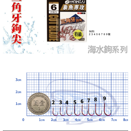
任。
貨到付款（門市自取請勿下單，請聯繫客服）
４．使用「AFTEE先享後付」時，將依據個別帳號之用戶狀況，依本公司即
時審查核予不同之上限額度；若仍有額度不足之情形，本公司將視審查結果
每筆NT$200，滿NT$3,000(含以上)免運費
請求用戶進行身份認證。
５．嚴禁一人註冊多個帳號或使用他人資訊註冊。若發現惡意使用之情形，
國家/地區配送(**下單前請私訊客服確認實際運費(運費另
查看運費
恩沛科技股份有限公司將有權停止該用戶之使用額度並採取法律行動。
計)，訂單才得以成立**)