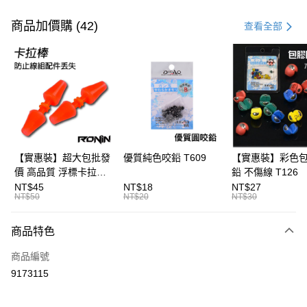
付款方式
信用卡一次付款
商品加價購 (42)
查看全部
信用卡分期付款
3 期 0 利率 每期
NT$16
21家銀行
合作金庫商業銀行
第一商業銀行
超商取貨付款
華南商業銀行
彰化商業銀行
Apple Pay
上海商業儲蓄銀行
台北富邦商業銀行
國泰世華商業銀行
兆豐國際商業銀行
街口支付
臺灣中小企業銀行
台中商業銀行
【實惠裝】超大包批發
優質純色咬鉛 T609
【實惠裝】彩色
匯豐（台灣）商業銀行
華泰商業銀行
價 高品質 浮標卡拉棒
鉛 不傷線 T126
悠遊付
聯邦商業銀行
遠東國際商業銀行
20入 T086
NT$45
NT$18
NT$27
元大商業銀行
永豐商業銀行
NT$50
NT$20
NT$30
大哥付你分期
玉山商業銀行
星展（台灣）商業銀行
相關說明
台新國際商業銀行
中國信託商業銀行
商品特色
【大哥付你分期使用說明】
台灣樂天信用卡公司
AFTEE先享後付
1.本服務由台灣大哥大提供，台灣大哥大用戶可立即使用無須另外申請。
商品編號
2.付款方式選擇「大哥付你分期」，訂單成立後會自動跳轉到大哥付的交易
相關說明
流程，驗證手機門號後，選擇欲分期的期數、繳款截止日，確認付款後即完
9173115
【關於「AFTEE先享後付」】
成交易。
ATM付款
AFTEE先享後付是「在收到商品之後才付款」的支付方式。 讓您購物簡單
3.實際核准額度、可分期數及費用金額請依後續交易確認頁面所載為準。
便利好安心！
4.訂單成立30分鐘內，如未前往確認交易或遇審核未通過，訂單將自動取