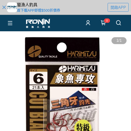
獵漁人釣具
開啟APP
首下載APP即贈$500折價券
0
1
/
1