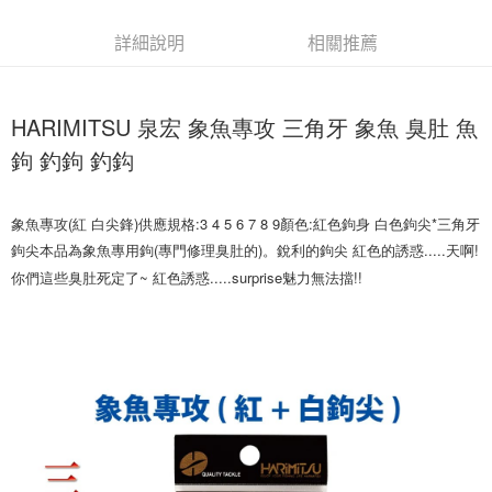
貨到付款
１．簡單：不需註冊會員、不需綁卡、不需儲值。
消。如遇「轉專審核」未通過狀況，表示未達大哥付你分期系統評分，恕無
２．便利：只要手機號碼，簡訊認證，即可結帳。
法說明評估內容。
詳細說明
相關推薦
３．安心：先確認商品／服務後，再付款。
【繳款方式說明】
運送方式
1.分期款項不併入電信帳單，「大哥付你分期」於每月結算日後寄送繳費提
【「AFTEE先享後付」結帳流程】
全家取貨付款
醒簡訊。
１．於結帳方式選擇「AFTEE先享後付」後，將跳轉至「AFTEE先享後付」
2.透過簡訊連結打開帳單後，可選擇「超商條碼／台灣大直營門市／銀行轉
HARIMITSU 泉宏 象魚專攻 三角牙 象魚 臭肚 魚
每筆NT$60，滿NT$1,200(含以上)免運費
結帳頁面，進行簡訊認證並確認金額後，即可完成結帳。
帳／街口支付／iPASS MONEY」等通路繳費。
２．訂單成立數日內，您將收到繳費通知簡訊。
鉤 釣鉤 釣鈎
付款後全家取貨
３．收到繳費通知簡訊後14天內，點擊此簡訊中的連結，可透過四大超商／
【注意事項】
ATM／網路銀行／等多元方式進行付款，方視為交易完成。
每筆NT$60，滿NT$1,200(含以上)免運費
1.本服務係由「台灣大哥大股份有限公司」（以下簡稱本公司）所提供，讓
※ 請注意：結帳手續完成當下不需立刻繳費，但若您需要取消訂單，請聯絡
用戶於交易時，得透過本服務購買商品或服務，並由商店將買賣／分期付款
象魚專攻(紅 白尖鋒)供應規格:3 4 5 6 7 8 9顏色:紅色鉤身 白色鉤尖*三角牙
購買商品的店家。未經商家同意取消之訂單仍視為有效，需透過AFTEE先享
7-11取貨付款
買賣價金債權讓與本公司後，依約使用本公司帳單繳交帳款。
後付繳納相關費用。
鉤尖本品為象魚專用鉤(專門修理臭肚的)。銳利的鉤尖 紅色的誘惑.....天啊!
2.基於同意付款使用「大哥付你分期」之契約關係目的，商店將以您的個人
每筆NT$60，滿NT$1,200(含以上)免運費
※ 交易是否成功請以「AFTEE先享後付 」之結帳頁面顯示為準，若有關於
資料（包含姓名、電話或地址）提供予台灣大哥大進項蒐集、處理及利用，
你們這些臭肚死定了~ 紅色誘惑.....surprise魅力無法擋!!
是否繳費成功／繳費後需取消欲退款等相關疑問，請聯繫「AFTEE先享後付
由本公司與您本人進行分期帳單所需資料之確認、核對及更正。
客戶支援中心」
https://netprotections.freshdesk.com/support/home
付款後7-11取貨
3.完整用戶服務條款，請詳閱以下連結：
https://oppay.tw/userRule
每筆NT$60，滿NT$1,200(含以上)免運費
【注意事項】
１．透過由恩沛科技股份有限公司提供之「AFTEE先享後付」服務完成之交
一般宅配（門市自取請勿下單，請聯繫客服）
易，需依本服務之必要範圍內提供個人資料，並將交易相關給付款項請求債
權轉讓予恩沛科技股份有限公司。
每筆NT$100，滿NT$2,000(含以上)免運費
２．關於個人資料處理事宜，請瀏覽以下網址：
https://aftee.tw/terms/#terms3
離島一般宅配
３．未成年的使用者請事先徵得法定代理人或監護人之同意方可使用
每筆NT$200，滿NT$2,000(含以上)免運費
「AFTEE先享後付」，若未經同意申辦者引起之損失，本公司不負相關責