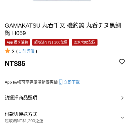
GAMAKATSU 丸吞千又 磯釣鉤 丸呑チヌ黑鯛
鉤 H059
App 獨享活動
超取滿NT$1,200免運
國家/地區配送
5
(
1
則評價
)
NT$85
App 結帳可享專屬活動優惠價
立即下載
請選擇商品選項
付款與運送方式
超取滿NT$1,200免運