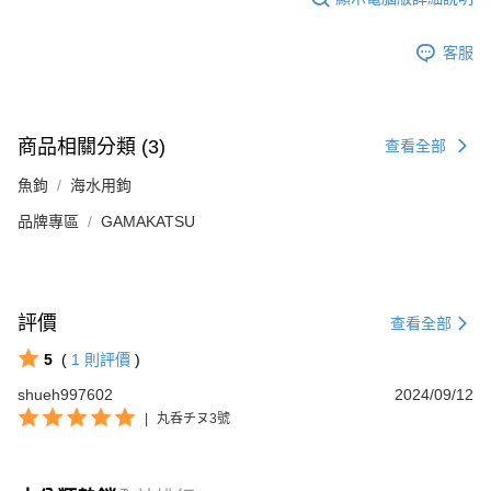
客服
商品相關分類 (3)
查看全部
魚鉤
海水用鉤
品牌專區
GAMAKATSU
評價
查看全部
5
(
1
則評價
)
shueh997602
2024/09/12
|
丸呑チヌ3號