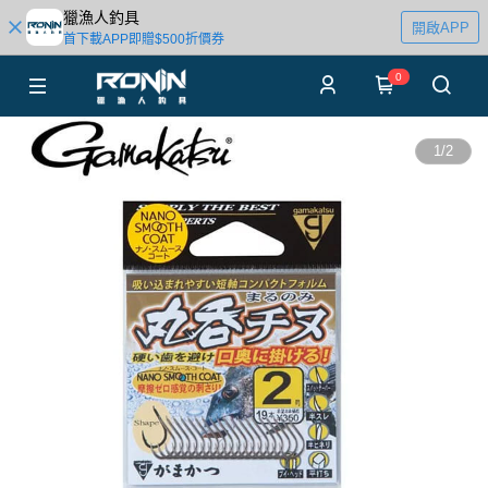
獵漁人釣具
開啟APP
首下載APP即贈$500折價券
0
1
/
2