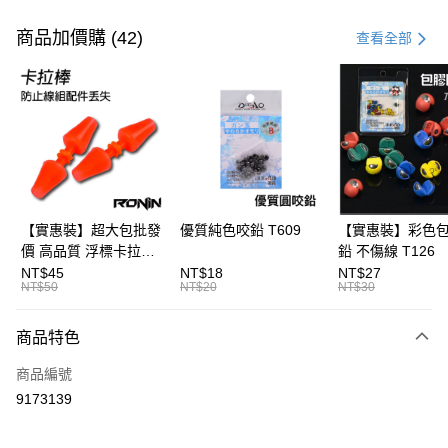
付款方式
信用卡一次付款
商品加價購 (42)
查看全部
信用卡分期付款
3 期 0 利率 每期
NT$28
21家銀行
合作金庫商業銀行
第一商業銀行
超商取貨付款
華南商業銀行
彰化商業銀行
Apple Pay
上海商業儲蓄銀行
台北富邦商業銀行
國泰世華商業銀行
兆豐國際商業銀行
街口支付
臺灣中小企業銀行
台中商業銀行
【實惠裝】超大包批發
優質純色咬鉛 T609
【實惠裝】彩色
匯豐（台灣）商業銀行
華泰商業銀行
價 高品質 浮標卡拉棒
鉛 不傷線 T126
悠遊付
聯邦商業銀行
遠東國際商業銀行
20入 T086
NT$45
NT$18
NT$27
元大商業銀行
永豐商業銀行
NT$50
NT$20
NT$30
大哥付你分期
玉山商業銀行
星展（台灣）商業銀行
相關說明
台新國際商業銀行
中國信託商業銀行
商品特色
【大哥付你分期使用說明】
台灣樂天信用卡公司
AFTEE先享後付
1.本服務由台灣大哥大提供，台灣大哥大用戶可立即使用無須另外申請。
商品編號
2.付款方式選擇「大哥付你分期」，訂單成立後會自動跳轉到大哥付的交易
相關說明
流程，驗證手機門號後，選擇欲分期的期數、繳款截止日，確認付款後即完
9173139
【關於「AFTEE先享後付」】
成交易。
ATM付款
AFTEE先享後付是「在收到商品之後才付款」的支付方式。 讓您購物簡單
3.實際核准額度、可分期數及費用金額請依後續交易確認頁面所載為準。
便利好安心！
4.訂單成立30分鐘內，如未前往確認交易或遇審核未通過，訂單將自動取