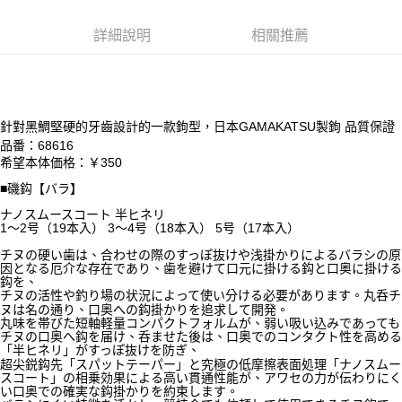
貨到付款
１．簡單：不需註冊會員、不需綁卡、不需儲值。
消。如遇「轉專審核」未通過狀況，表示未達大哥付你分期系統評分，恕無
２．便利：只要手機號碼，簡訊認證，即可結帳。
法說明評估內容。
詳細說明
相關推薦
３．安心：先確認商品／服務後，再付款。
【繳款方式說明】
運送方式
1.分期款項不併入電信帳單，「大哥付你分期」於每月結算日後寄送繳費提
【「AFTEE先享後付」結帳流程】
全家取貨付款
醒簡訊。
１．於結帳方式選擇「AFTEE先享後付」後，將跳轉至「AFTEE先享後付」
2.透過簡訊連結打開帳單後，可選擇「超商條碼／台灣大直營門市／銀行轉
每筆NT$60，滿NT$1,200(含以上)免運費
結帳頁面，進行簡訊認證並確認金額後，即可完成結帳。
帳／街口支付／iPASS MONEY」等通路繳費。
２．訂單成立數日內，您將收到繳費通知簡訊。
針對黑鯛堅硬的牙齒設計的一款鉤型，日本GAMAKATSU製鉤 品質保證
付款後全家取貨
３．收到繳費通知簡訊後14天內，點擊此簡訊中的連結，可透過四大超商／
【注意事項】
品番：68616
ATM／網路銀行／等多元方式進行付款，方視為交易完成。
每筆NT$60，滿NT$1,200(含以上)免運費
1.本服務係由「台灣大哥大股份有限公司」（以下簡稱本公司）所提供，讓
希望本体価格：￥350
※ 請注意：結帳手續完成當下不需立刻繳費，但若您需要取消訂單，請聯絡
用戶於交易時，得透過本服務購買商品或服務，並由商店將買賣／分期付款
購買商品的店家。未經商家同意取消之訂單仍視為有效，需透過AFTEE先享
■磯鈎【バラ】
7-11取貨付款
買賣價金債權讓與本公司後，依約使用本公司帳單繳交帳款。
後付繳納相關費用。
2.基於同意付款使用「大哥付你分期」之契約關係目的，商店將以您的個人
ナノスムースコート 半ヒネリ
每筆NT$60，滿NT$1,200(含以上)免運費
※ 交易是否成功請以「AFTEE先享後付 」之結帳頁面顯示為準，若有關於
資料（包含姓名、電話或地址）提供予台灣大哥大進項蒐集、處理及利用，
1～2号（19本入） 3～4号（18本入） 5号（17本入）
是否繳費成功／繳費後需取消欲退款等相關疑問，請聯繫「AFTEE先享後付
由本公司與您本人進行分期帳單所需資料之確認、核對及更正。
客戶支援中心」
https://netprotections.freshdesk.com/support/home
付款後7-11取貨
チヌの硬い歯は、合わせの際のすっぽ抜けや浅掛かりによるバラシの原
3.完整用戶服務條款，請詳閱以下連結：
https://oppay.tw/userRule
因となる厄介な存在であり、歯を避けて口元に掛ける鈎と口奥に掛ける
每筆NT$60，滿NT$1,200(含以上)免運費
【注意事項】
鈎を、
チヌの活性や釣り場の状況によって使い分ける必要があります。丸呑チ
１．透過由恩沛科技股份有限公司提供之「AFTEE先享後付」服務完成之交
一般宅配（門市自取請勿下單，請聯繫客服）
ヌは名の通り、口奥への鈎掛かりを追求して開発。
易，需依本服務之必要範圍內提供個人資料，並將交易相關給付款項請求債
丸味を帯びた短軸軽量コンパクトフォルムが、弱い吸い込みであっても
權轉讓予恩沛科技股份有限公司。
每筆NT$100，滿NT$2,000(含以上)免運費
チヌの口奥へ鈎を届け、呑ませた後は、口奥でのコンタクト性を高める
２．關於個人資料處理事宜，請瀏覽以下網址：
「半ヒネリ」がすっぽ抜けを防ぎ、
https://aftee.tw/terms/#terms3
離島一般宅配
超尖鋭鈎先「スパットテーパー」と究極の低摩擦表面処理「ナノスムー
３．未成年的使用者請事先徵得法定代理人或監護人之同意方可使用
スコート」の相乗効果による高い貫通性能が、アワセの力が伝わりにく
每筆NT$200，滿NT$2,000(含以上)免運費
い口奥での確実な鈎掛かりを約束します。
「AFTEE先享後付」，若未經同意申辦者引起之損失，本公司不負相關責