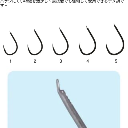
バラシにくい特徴を活かし、競技会でも信頼して使用できるチヌ鈎で
任。
す。
貨到付款（門市自取請勿下單，請聯繫客服）
４．使用「AFTEE先享後付」時，將依據個別帳號之用戶狀況，依本公司即
時審查核予不同之上限額度；若仍有額度不足之情形，本公司將視審查結果
每筆NT$200，滿NT$3,000(含以上)免運費
請求用戶進行身份認證。
５．嚴禁一人註冊多個帳號或使用他人資訊註冊。若發現惡意使用之情形，
國家/地區配送(**下單前請私訊客服確認實際運費(運費另
查看運費
恩沛科技股份有限公司將有權停止該用戶之使用額度並採取法律行動。
計)，訂單才得以成立**)