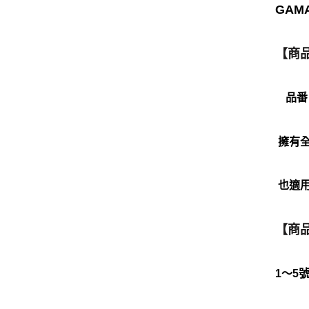
GAM
【商
品番
擁有全
也適
【商
1～5