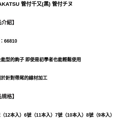
1.本服務
※ 請注意
AKATSU 管付千又(黑) 管付チヌ
每筆NT$6
用戶於交
絡購買商品
款買賣價
先享後付
7-11取貨
2.基於同
※ 交易是
資料（包
品介紹】
是否繳費成
每筆NT$6
用，由本
付客戶支
3.完整用
付款後7-1
【注意事
：66810
每筆NT$6
１．透過由
交易，需
一般宅配
求債權轉
２．關於
能型的鉤子 即使是初學者也能輕鬆使用
每筆NT$1
https://aft
３．未成
離島一般
「AFTE
用於針對帶尾的線材加工
每筆NT$2
任。
４．使用「
貨到付款
即時審查
結果請求
品規格】
每筆NT$2
５．嚴禁
形，恩沛
國家/地區
動。
號（12本入）6號（11本入）7號（10本入）8號（9本入）
計)，訂單才