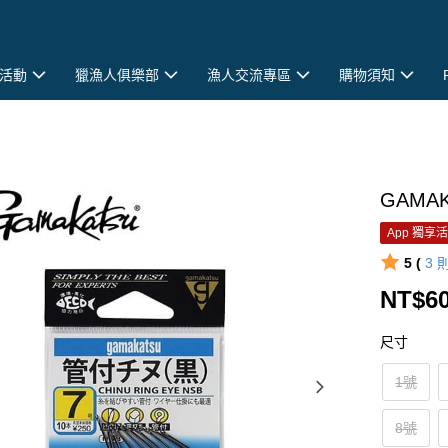
活動
獵漁人俱樂部
漁人交流專區
購物須知
GAMA
App 獨享
5 (
3
NT$6
尺寸
1號
8號