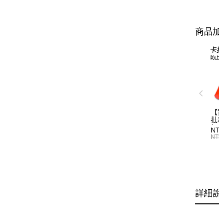
商品加
【
批
標
N
T0
NT
詳細