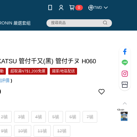
0
TWD
RONIN 嚴選套組
KATSU 管付千又(黑) 管付チヌ H060
活動
超取滿NT$1,200免運
國家/地區配送
則評價
)
0
2號
3號
4號
5號
6號
7號
9號
10號
11號
12號