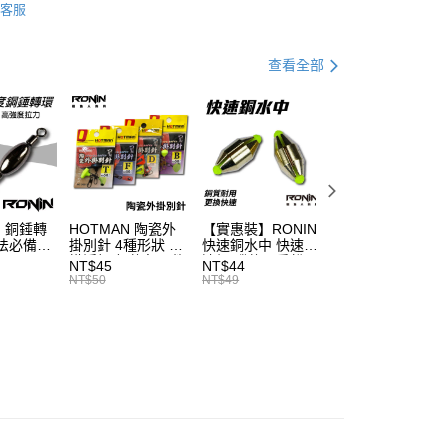
業儲蓄銀行
台北富邦商業銀行
客服
GAMAKATSU
華商業銀行
兆豐國際商業銀行
小企業銀行
台中商業銀行
專區
磯釣裝備指南
查看全部
台灣）商業銀行
華泰商業銀行
業銀行
遠東國際商業銀行
手必購商品
磯釣新手必購商品
業銀行
永豐商業銀行
分期
業銀行
星展（台灣）商業銀行
際商業銀行
中國信託商業銀行
你分期使用說明】
天信用卡公司
享後付
由台灣大哥大提供，台灣大哥大用戶可立即使用無須另外申請。
式選擇「大哥付你分期」，訂單成立後會自動跳轉到大哥付的交易
證手機門號後，選擇欲分期的期數、繳款截止日，確認付款後即
FTEE先享後付」】
】銅錘轉
HOTMAN 陶瓷外
【實惠裝】RONIN
頂級藍色豆 太空
。
先享後付是「在收到商品之後才付款」的支付方式。 讓您購物簡單
法必備
掛別針 4種形狀 外
快速銅水中 快速/
T514
准額度、可分期數及費用金額請依後續交易確認頁面所載為準。
心！
掛浮標座 釣魚配件
遠投 磯釣配重鉛
NT$45
NT$44
NT$54
立30分鐘內，如未前往確認交易或遇審核未通過，訂單將自動取
：不需註冊會員、不需綁卡、不需儲值。
浮標別針 陶瓷外掛
T201
NT$50
NT$49
NT$60
「轉專審核」未通過狀況，表示未達大哥付你分期系統評分，恕
：只要手機號碼，簡訊認證，即可結帳。
浮標別針座 浮標滑
評估內容。
：先確認商品／服務後，再付款。
豆 浮標座 陶瓷滑
式說明】
豆 外掛阿波 外掛
項不併入電信帳單，「大哥付你分期」於每月結算日後寄送繳費提
浮標 磯釣小零件
EE先享後付」結帳流程】
磯釣小物 磯釣
方式選擇「AFTEE先享後付」後，將跳轉至「AFTEE先享後
付款
T720
訊連結打開帳單後，可選擇「超商條碼／台灣大直營門市／銀行轉
頁面，進行簡訊認證並確認金額後，即可完成結帳。
付／iPASS MONEY」等通路繳費。
0，滿NT$1,200(含以上)免運費
成立數日內，您將收到繳費通知簡訊。
費通知簡訊後14天內，點擊此簡訊中的連結，可透過四大超商
項】
網路銀行／等多元方式進行付款，方視為交易完成。
家取貨