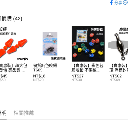
Apple Pay
上海商
分享
品牌專區
國泰世
街口支付
臺灣中
主題釣法
價購 (42)
匯豐（
悠遊付
聯邦商
首購、新
元大商
大哥付你
玉山商
相關說明
台新國
【大哥付
台灣樂
AFTEE先
1.本服務
2.付款方
相關說明
流程，驗
【關於「A
實惠裝】超大包
優質純色咬鉛
【實惠裝】彩色包
【實惠裝
ATM付款
完成交易
AFTEE
發價 高品質 浮
T609
膠咬鉛 不傷線
環 浮標釣
3.實際核
便利好安
卡拉棒 20入
T126
T046
T$45
NT$18
NT$27
NT$62
4.訂單成
貨到付款
１．簡單
86
$50
NT$20
NT$30
NT$69
消。如遇
２．便利
無法說明
３．安心
【繳款方
運送方式
1.分期款
【「AFT
醒簡訊。
１．於結帳
全家取貨
2.透過簡
付」結帳
說明
相關推薦
帳／街口支
每筆NT$6
２．訂單
３．收到繳
【注意事
／ATM／
付款後全