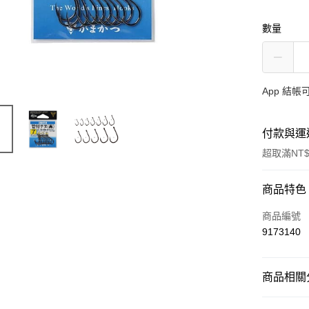
數量
App 結
付款與運
超取滿NT$
付款方式
商品特色
信用卡一
商品編號
9173140
信用卡分
3 期 
商品相關分
合作金
超商取貨
華南商
魚鉤
海