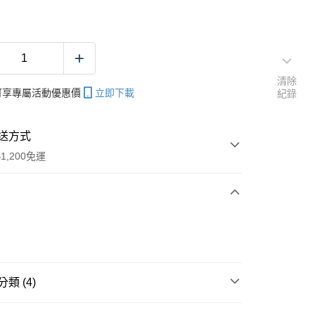
清除
帳可享專屬活動優惠價
立即下載
紀錄
送方式
1,200免運
次付款
期付款
0 利率 每期
NT$20
21家銀行
類 (4)
庫商業銀行
第一商業銀行
付款
業銀行
彰化商業銀行
水用鉤