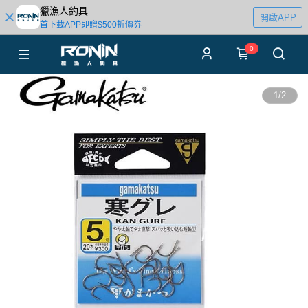
獵漁人釣具
開啟APP
首下載APP即贈$500折價券
0
1
/
2