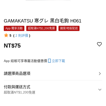
GAMAKATSU 寒グレ 黑白毛鉤 H061
App 獨享活動
超取滿NT$1,200免運
國家/地區配送
5
(
2
則評價
)
NT$75
App 結帳可享專屬活動優惠價
立即下載
請選擇商品選項
付款與運送方式
超取滿NT$1,200免運
付款方式