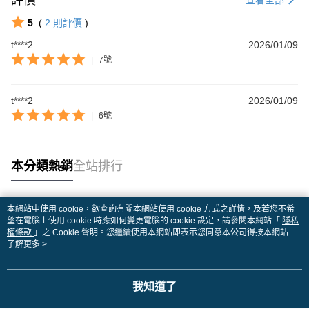
評價
查看全部
5
(
2
則評價
)
t****2
2026/01/09
|
7號
t****2
2026/01/09
|
6號
本分類熱銷
全站排行
本網站中使用 cookie，欲查詢有關本網站使用 cookie 方式之詳情，及若您不希
熱門標籤
望在電腦上使用 cookie 時應如何變更電腦的 cookie 設定，請參閱本網站「
隱私
權條款
」之 Cookie 聲明。您繼續使用本網站即表示您同意本公司得按本網站使
用條款之 Cookie 聲明使用 cookie。
了解更多 >
我知道了