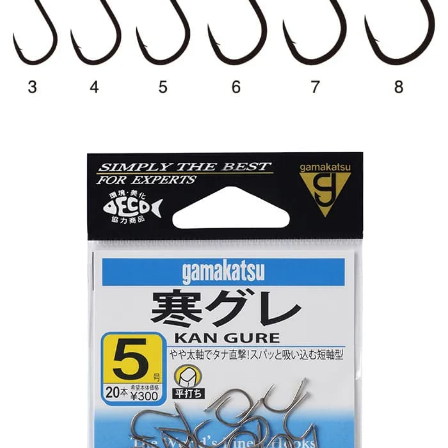
時審查核予不同之上限額度；若仍有額度不足之情形，本公司將視審查結果
每筆NT$200，滿NT$3,000(含以上)免運費
請求用戶進行身份認證。
５．嚴禁一人註冊多個帳號或使用他人資訊註冊。若發現惡意使用之情形，
國家/地區配送(**下單前請私訊客服確認實際運費(運費另
查看運費
恩沛科技股份有限公司將有權停止該用戶之使用額度並採取法律行動。
計)，訂單才得以成立**)