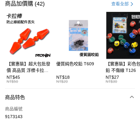
信用卡一次付款
商品加價購 (42)
查看全部
信用卡分期付款
3 期 0 利率 每期
NT$25
21家銀行
合作金庫商業銀行
第一商業銀行
超商取貨付款
華南商業銀行
彰化商業銀行
Apple Pay
上海商業儲蓄銀行
台北富邦商業銀行
國泰世華商業銀行
兆豐國際商業銀行
街口支付
臺灣中小企業銀行
台中商業銀行
【實惠裝】超大包批發
優質純色咬鉛 T609
【實惠裝】彩色
匯豐（台灣）商業銀行
華泰商業銀行
價 高品質 浮標卡拉棒
鉛 不傷線 T126
悠遊付
聯邦商業銀行
遠東國際商業銀行
20入 T086
NT$45
NT$18
NT$27
元大商業銀行
永豐商業銀行
NT$50
NT$20
NT$30
大哥付你分期
玉山商業銀行
星展（台灣）商業銀行
相關說明
台新國際商業銀行
中國信託商業銀行
商品特色
【大哥付你分期使用說明】
台灣樂天信用卡公司
AFTEE先享後付
1.本服務由台灣大哥大提供，台灣大哥大用戶可立即使用無須另外申請。
商品編號
2.付款方式選擇「大哥付你分期」，訂單成立後會自動跳轉到大哥付的交易
相關說明
流程，驗證手機門號後，選擇欲分期的期數、繳款截止日，確認付款後即完
9173143
【關於「AFTEE先享後付」】
成交易。
ATM付款
AFTEE先享後付是「在收到商品之後才付款」的支付方式。 讓您購物簡單
3.實際核准額度、可分期數及費用金額請依後續交易確認頁面所載為準。
便利好安心！
4.訂單成立30分鐘內，如未前往確認交易或遇審核未通過，訂單將自動取
貨到付款
１．簡單：不需註冊會員、不需綁卡、不需儲值。
消。如遇「轉專審核」未通過狀況，表示未達大哥付你分期系統評分，恕無
２．便利：只要手機號碼，簡訊認證，即可結帳。