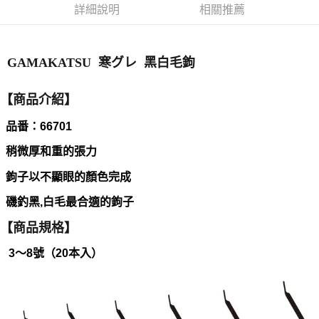
法說明評估內容。
詳細說明
相關推薦
３．安心：先確認商品／服務後，再付款。
【繳款方式說明】
運送方式
1.分期款項不併入電信帳單，「大哥付你分期」於每月結算日後寄送繳費提
【「AFTEE先享後付」結帳流程】
全家取貨付款
醒簡訊。
１．於結帳方式選擇「AFTEE先享後付」後，將跳轉至「AFTEE先享後付」
2.透過簡訊連結打開帳單後，可選擇「超商條碼／台灣大直營門市／銀行轉
GAMAKATSU 寒グレ 黑白毛鉤
每筆NT$60，滿NT$1,200(含以上)免運費
結帳頁面，進行簡訊認證並確認金額後，即可完成結帳。
帳／街口支付／iPASS MONEY」等通路繳費。
２．訂單成立數日內，您將收到繳費通知簡訊。
付款後全家取貨
３．收到繳費通知簡訊後14天內，點擊此簡訊中的連結，可透過四大超商／
【注意事項】
【商品介紹】
ATM／網路銀行／等多元方式進行付款，方視為交易完成。
每筆NT$60，滿NT$1,200(含以上)免運費
1.本服務係由「台灣大哥大股份有限公司」（以下簡稱本公司）所提供，讓
※ 請注意：結帳手續完成當下不需立刻繳費，但若您需要取消訂單，請聯絡
用戶於交易時，得透過本服務購買商品或服務，並由商店將買賣／分期付款
品番：66701
購買商品的店家。未經商家同意取消之訂單仍視為有效，需透過AFTEE先享
7-11取貨付款
買賣價金債權讓與本公司後，依約使用本公司帳單繳交帳款。
後付繳納相關費用。
2.基於同意付款使用「大哥付你分期」之契約關係目的，商店將以您的個人
稍微厚和重的張力
每筆NT$60，滿NT$1,200(含以上)免運費
※ 交易是否成功請以「AFTEE先享後付 」之結帳頁面顯示為準，若有關於
資料（包含姓名、電話或地址）提供予台灣大哥大進項蒐集、處理及利用，
是否繳費成功／繳費後需取消欲退款等相關疑問，請聯繫「AFTEE先享後付
由本公司與您本人進行分期帳單所需資料之確認、核對及更正。
鉤子以不顯眼的顏色完成
客戶支援中心」
https://netprotections.freshdesk.com/support/home
付款後7-11取貨
3.完整用戶服務條款，請詳閱以下連結：
https://oppay.tw/userRule
每筆NT$60，滿NT$1,200(含以上)免運費
磯釣黑,白毛最合適的鉤子
【注意事項】
１．透過由恩沛科技股份有限公司提供之「AFTEE先享後付」服務完成之交
一般宅配（門市自取請勿下單，請聯繫客服）
【商品規格】
易，需依本服務之必要範圍內提供個人資料，並將交易相關給付款項請求債
權轉讓予恩沛科技股份有限公司。
每筆NT$100，滿NT$2,000(含以上)免運費
3～8號（20本入）
２．關於個人資料處理事宜，請瀏覽以下網址：
https://aftee.tw/terms/#terms3
離島一般宅配
３．未成年的使用者請事先徵得法定代理人或監護人之同意方可使用
每筆NT$200，滿NT$2,000(含以上)免運費
「AFTEE先享後付」，若未經同意申辦者引起之損失，本公司不負相關責
任。
貨到付款（門市自取請勿下單，請聯繫客服）
４．使用「AFTEE先享後付」時，將依據個別帳號之用戶狀況，依本公司即