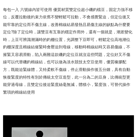
全家取貨付款
醒簡訊。
１．於結帳方式選擇「AFTEE先享後付」後，將跳轉至「AFTEE先享後付」
2.透過簡訊連結打開帳單後，可選擇「超商條碼／台灣大直營門市／銀行轉
每包一入 六號線內皆可使用 優質材質雙定位超小磯釣檔豆，固定力強不移
每筆NT$60，滿NT$1,200(含以上)免運費
結帳頁面，進行簡訊認證並確認金額後，即可完成結帳。
帳／街口支付／iPASS MONEY」等通路繳費。
２．訂單成立數日內，您將收到繳費通知簡訊。
位，反覆拉動後約束力依舊不變輕鬆可拉動，不會感覺緊迫，但定位後又
付款後全家取貨
３．收到繳費通知簡訊後14天內，點擊此簡訊中的連結，可透過四大超商／
【注意事項】
能牢靠的定位而不傷主線，改善棉線結易發熱且易傷主線的缺點為什麼要
ATM／網路銀行／等多元方式進行付款，方視為交易完成。
每筆NT$60，滿NT$1,200(含以上)免運費
1.本服務係由「台灣大哥大股份有限公司」（以下簡稱本公司）所提供，讓
定位?除了定位時，讓雙豆有互靠的穩定作用外，還有一個就是，潮差變化
※ 請注意：結帳手續完成當下不需立刻繳費，但若您需要取消訂單，請聯絡
用戶於交易時，得透過本服務購買商品或服務，並由商店將買賣／分期付款
購買商品的店家。未經商家同意取消之訂單仍視為有效，需透過AFTEE先享
時，上豆可辨識潮滿時的釣棚位置，光調整下豆即可，輕鬆定位高地潮位
7-11取貨付款
買賣價金債權讓與本公司後，依約使用本公司帳單繳交帳款。
後付繳納相關費用。
2.基於同意付款使用「大哥付你分期」之契約關係目的，商店將以您的個人
釣棚深度且棉線結催緊時會壓迫到母線，移動時棉線結時又容易傷線，不
每筆NT$60，滿NT$1,200(含以上)免運費
※ 交易是否成功請以「AFTEE先享後付 」之結帳頁面顯示為準，若有關於
資料（包含姓名、電話或地址）提供予台灣大哥大進項蒐集、處理及利用，
是否繳費成功／繳費後需取消欲退款等相關疑問，請聯繫「AFTEE先享後付
摧緊又容易滑動，陷入兩難這款磯釣定位豆就沒這些問題，定位好又不傷
由本公司與您本人進行分期帳單所需資料之確認、核對及更正。
客戶支援中心」
https://netprotections.freshdesk.com/support/home
付款後7-11取貨
線可以代替磯釣棉線結，也可以做為淡水競技太空豆使用，優質橡膠配
3.完整用戶服務條款，請詳閱以下連結：
https://oppay.tw/userRule
每筆NT$60，滿NT$1,200(含以上)免運費
方，既能迫緊線體，又特柔軟不傷線，停止滑動操作後五分鍾，具有自動
【注意事項】
１．透過由恩沛科技股份有限公司提供之「AFTEE先享後付」服務完成之交
恢復緊度的特性有別於傳統太空豆造型，此一分為二的豆身，比傳統型更
一般宅配（門市自取請勿下單，請聯繫客服）
易，需依本服務之必要範圍內提供個人資料，並將交易相關給付款項請求債
能穿過母線，且雙定位後迫緊度絲毫無減，體積小，緊度強，可替代操作
權轉讓予恩沛科技股份有限公司。
每筆NT$100，滿NT$2,000(含以上)免運費
繁瑣的棉線結使用
２．關於個人資料處理事宜，請瀏覽以下網址：
https://aftee.tw/terms/#terms3
離島一般宅配
３．未成年的使用者請事先徵得法定代理人或監護人之同意方可使用
每筆NT$200，滿NT$2,000(含以上)免運費
「AFTEE先享後付」，若未經同意申辦者引起之損失，本公司不負相關責
任。
貨到付款（門市自取請勿下單，請聯繫客服）
４．使用「AFTEE先享後付」時，將依據個別帳號之用戶狀況，依本公司即
時審查核予不同之上限額度；若仍有額度不足之情形，本公司將視審查結果
每筆NT$200，滿NT$3,000(含以上)免運費
請求用戶進行身份認證。
５．嚴禁一人註冊多個帳號或使用他人資訊註冊。若發現惡意使用之情形，