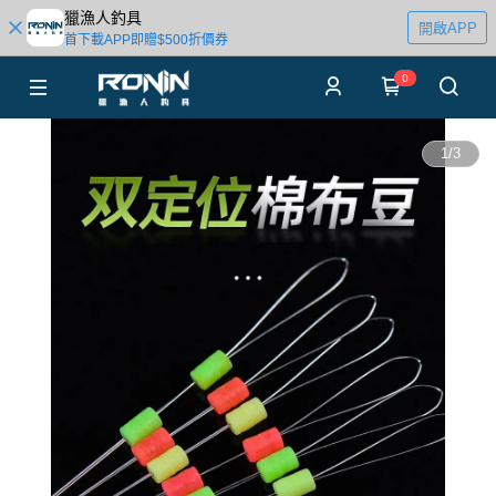
獵漁人釣具
開啟APP
首下載APP即贈$500折價券
0
1
/
3