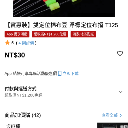
【實惠裝】雙定位棉布豆 浮標定位布擋 T125
App 獨享活動
超取滿NT$1,200免運
國家/地區配送
5
(
4
則評價
)
NT$30
App 結帳可享專屬活動優惠價
立即下載
付款與運送方式
超取滿NT$1,200免運
付款方式
信用卡一次付款
商品加價購 (42)
查看全部
信用卡分期付款