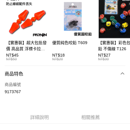
3 期 0 利率 每期
NT$10
21家銀行
合作金庫商業銀行
第一商業銀行
超商取貨付款
華南商業銀行
彰化商業銀行
Apple Pay
上海商業儲蓄銀行
台北富邦商業銀行
國泰世華商業銀行
兆豐國際商業銀行
街口支付
臺灣中小企業銀行
台中商業銀行
【實惠裝】超大包批發
優質純色咬鉛 T609
【實惠裝】彩色
匯豐（台灣）商業銀行
華泰商業銀行
價 高品質 浮標卡拉棒
鉛 不傷線 T126
悠遊付
聯邦商業銀行
遠東國際商業銀行
20入 T086
NT$45
NT$18
NT$27
元大商業銀行
永豐商業銀行
NT$50
NT$20
NT$30
大哥付你分期
玉山商業銀行
星展（台灣）商業銀行
相關說明
台新國際商業銀行
中國信託商業銀行
商品特色
【大哥付你分期使用說明】
台灣樂天信用卡公司
AFTEE先享後付
1.本服務由台灣大哥大提供，台灣大哥大用戶可立即使用無須另外申請。
商品編號
2.付款方式選擇「大哥付你分期」，訂單成立後會自動跳轉到大哥付的交易
相關說明
流程，驗證手機門號後，選擇欲分期的期數、繳款截止日，確認付款後即完
9173767
【關於「AFTEE先享後付」】
成交易。
ATM付款
AFTEE先享後付是「在收到商品之後才付款」的支付方式。 讓您購物簡單
3.實際核准額度、可分期數及費用金額請依後續交易確認頁面所載為準。
便利好安心！
4.訂單成立30分鐘內，如未前往確認交易或遇審核未通過，訂單將自動取
貨到付款
１．簡單：不需註冊會員、不需綁卡、不需儲值。
消。如遇「轉專審核」未通過狀況，表示未達大哥付你分期系統評分，恕無
２．便利：只要手機號碼，簡訊認證，即可結帳。
法說明評估內容。
詳細說明
相關推薦
３．安心：先確認商品／服務後，再付款。
【繳款方式說明】
運送方式
1.分期款項不併入電信帳單，「大哥付你分期」於每月結算日後寄送繳費提
【「AFTEE先享後付」結帳流程】