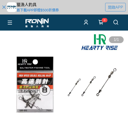
獵漁人釣具
開啟APP
首下載APP即贈$500折價券
0
1
/
1