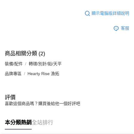
顯示電腦版詳細說明
客服
商品相關分類 (2)
裝備/配件
轉環/別針/鉛/天平
品牌專區
Hearty Rise 漁拓
評價
喜歡這個商品嗎？購買後給他一個好評吧
本分類熱銷
全站排行