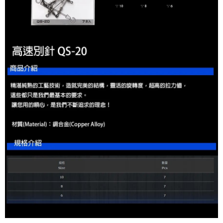
法說明評估內容。
３．安心：先確認商品／服務後，再付款。
【繳款方式說明】
運送方式
1.分期款項不併入電信帳單，「大哥付你分期」於每月結算日後寄送繳費提
【「AFTEE先享後付」結帳流程】
全家取貨付款
醒簡訊。
１．於結帳方式選擇「AFTEE先享後付」後，將跳轉至「AFTEE先享後付」
2.透過簡訊連結打開帳單後，可選擇「超商條碼／台灣大直營門市／銀行轉
每筆NT$60，滿NT$1,200(含以上)免運費
結帳頁面，進行簡訊認證並確認金額後，即可完成結帳。
帳／街口支付／iPASS MONEY」等通路繳費。
２．訂單成立數日內，您將收到繳費通知簡訊。
付款後全家取貨
３．收到繳費通知簡訊後14天內，點擊此簡訊中的連結，可透過四大超商／
【注意事項】
ATM／網路銀行／等多元方式進行付款，方視為交易完成。
每筆NT$60，滿NT$1,200(含以上)免運費
1.本服務係由「台灣大哥大股份有限公司」（以下簡稱本公司）所提供，讓
※ 請注意：結帳手續完成當下不需立刻繳費，但若您需要取消訂單，請聯絡
用戶於交易時，得透過本服務購買商品或服務，並由商店將買賣／分期付款
購買商品的店家。未經商家同意取消之訂單仍視為有效，需透過AFTEE先享
7-11取貨付款
買賣價金債權讓與本公司後，依約使用本公司帳單繳交帳款。
後付繳納相關費用。
2.基於同意付款使用「大哥付你分期」之契約關係目的，商店將以您的個人
每筆NT$60，滿NT$1,200(含以上)免運費
※ 交易是否成功請以「AFTEE先享後付 」之結帳頁面顯示為準，若有關於
資料（包含姓名、電話或地址）提供予台灣大哥大進項蒐集、處理及利用，
是否繳費成功／繳費後需取消欲退款等相關疑問，請聯繫「AFTEE先享後付
由本公司與您本人進行分期帳單所需資料之確認、核對及更正。
客戶支援中心」
https://netprotections.freshdesk.com/support/home
付款後7-11取貨
3.完整用戶服務條款，請詳閱以下連結：
https://oppay.tw/userRule
每筆NT$60，滿NT$1,200(含以上)免運費
【注意事項】
１．透過由恩沛科技股份有限公司提供之「AFTEE先享後付」服務完成之交
一般宅配（門市自取請勿下單，請聯繫客服）
易，需依本服務之必要範圍內提供個人資料，並將交易相關給付款項請求債
權轉讓予恩沛科技股份有限公司。
每筆NT$100，滿NT$2,000(含以上)免運費
２．關於個人資料處理事宜，請瀏覽以下網址：
https://aftee.tw/terms/#terms3
離島一般宅配
３．未成年的使用者請事先徵得法定代理人或監護人之同意方可使用
每筆NT$200，滿NT$2,000(含以上)免運費
「AFTEE先享後付」，若未經同意申辦者引起之損失，本公司不負相關責
任。
貨到付款（門市自取請勿下單，請聯繫客服）
４．使用「AFTEE先享後付」時，將依據個別帳號之用戶狀況，依本公司即