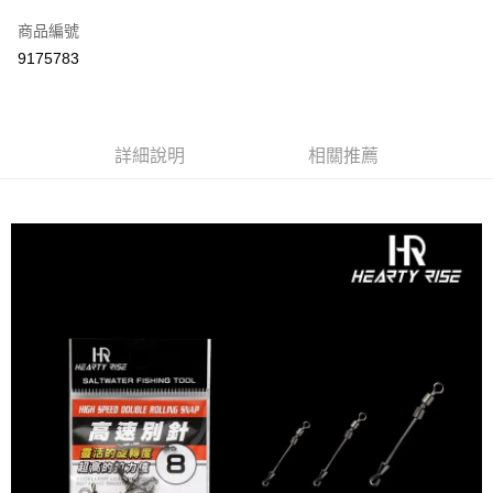
信用卡一次付款
商品編號
信用卡分期付款
9175783
3 期 0 利率 每期
NT$16
21家銀行
合作金庫商業銀行
第一商業銀行
超商取貨付款
華南商業銀行
彰化商業銀行
詳細說明
相關推薦
Apple Pay
上海商業儲蓄銀行
台北富邦商業銀行
國泰世華商業銀行
兆豐國際商業銀行
街口支付
臺灣中小企業銀行
台中商業銀行
匯豐（台灣）商業銀行
華泰商業銀行
悠遊付
聯邦商業銀行
遠東國際商業銀行
元大商業銀行
永豐商業銀行
大哥付你分期
玉山商業銀行
星展（台灣）商業銀行
相關說明
台新國際商業銀行
中國信託商業銀行
【大哥付你分期使用說明】
台灣樂天信用卡公司
AFTEE先享後付
1.本服務由台灣大哥大提供，台灣大哥大用戶可立即使用無須另外申請。
2.付款方式選擇「大哥付你分期」，訂單成立後會自動跳轉到大哥付的交易
相關說明
流程，驗證手機門號後，選擇欲分期的期數、繳款截止日，確認付款後即完
【關於「AFTEE先享後付」】
成交易。
ATM付款
AFTEE先享後付是「在收到商品之後才付款」的支付方式。 讓您購物簡單
3.實際核准額度、可分期數及費用金額請依後續交易確認頁面所載為準。
便利好安心！
4.訂單成立30分鐘內，如未前往確認交易或遇審核未通過，訂單將自動取
貨到付款
１．簡單：不需註冊會員、不需綁卡、不需儲值。
消。如遇「轉專審核」未通過狀況，表示未達大哥付你分期系統評分，恕無
２．便利：只要手機號碼，簡訊認證，即可結帳。