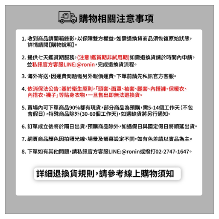
時審查核予不同之上限額度；若仍有額度不足之情形，本公司將視審查結果
每筆NT$200，滿NT$3,000(含以上)免運費
請求用戶進行身份認證。
５．嚴禁一人註冊多個帳號或使用他人資訊註冊。若發現惡意使用之情形，
國家/地區配送(**下單前請私訊客服確認實際運費(運費另
查看運費
恩沛科技股份有限公司將有權停止該用戶之使用額度並採取法律行動。
計)，訂單才得以成立**)