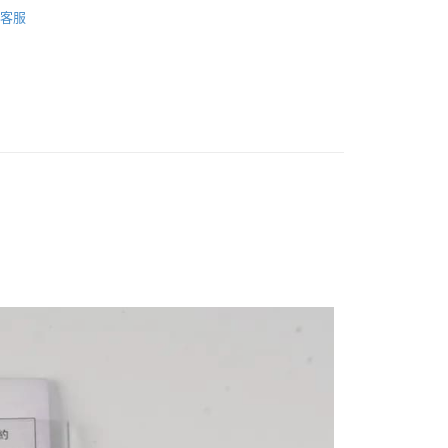
剪刀/路亞鉗/止血鉗
小企業銀行
台中商業銀行
客服
台灣）商業銀行
華泰商業銀行
專區
筏釣魚虎裝備指南
業銀行
遠東國際商業銀行
業銀行
永豐商業銀行
分期
業銀行
星展（台灣）商業銀行
際商業銀行
中國信託商業銀行
你分期使用說明】
天信用卡公司
享後付
由台灣大哥大提供，台灣大哥大用戶可立即使用無須另外申請。
式選擇「大哥付你分期」，訂單成立後會自動跳轉到大哥付的交易
證手機門號後，選擇欲分期的期數、繳款截止日，確認付款後即
FTEE先享後付」】
。
先享後付是「在收到商品之後才付款」的支付方式。 讓您購物簡單
准額度、可分期數及費用金額請依後續交易確認頁面所載為準。
心！
立30分鐘內，如未前往確認交易或遇審核未通過，訂單將自動取
：不需註冊會員、不需綁卡、不需儲值。
「轉專審核」未通過狀況，表示未達大哥付你分期系統評分，恕
：只要手機號碼，簡訊認證，即可結帳。
評估內容。
：先確認商品／服務後，再付款。
式說明】
項不併入電信帳單，「大哥付你分期」於每月結算日後寄送繳費提
EE先享後付」結帳流程】
方式選擇「AFTEE先享後付」後，將跳轉至「AFTEE先享後
付款
訊連結打開帳單後，可選擇「超商條碼／台灣大直營門市／銀行轉
頁面，進行簡訊認證並確認金額後，即可完成結帳。
付／iPASS MONEY」等通路繳費。
0，滿NT$1,200(含以上)免運費
成立數日內，您將收到繳費通知簡訊。
費通知簡訊後14天內，點擊此簡訊中的連結，可透過四大超商
項】
網路銀行／等多元方式進行付款，方視為交易完成。
家取貨
係由「台灣大哥大股份有限公司」（以下簡稱本公司）所提供，讓
：結帳手續完成當下不需立刻繳費，但若您需要取消訂單，請聯
0，滿NT$1,200(含以上)免運費
易時，得透過本服務購買商品或服務，並由商店將買賣／分期付
的店家。未經商家同意取消之訂單仍視為有效，需透過AFTEE
金債權讓與本公司後，依約使用本公司帳單繳交帳款。
繳納相關費用。