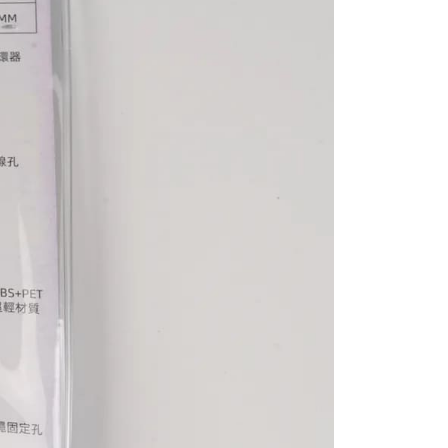
付款
意付款使用「大哥付你分期」之契約關係目的，商店將以您的個人
否成功請以「AFTEE先享後付 」之結帳頁面顯示為準，若有關於
含姓名、電話或地址）提供予台灣大哥大進項蒐集、處理及利
功／繳費後需取消欲退款等相關疑問，請聯繫「AFTEE先享後
0，滿NT$1,200(含以上)免運費
公司與您本人進行分期帳單所需資料之確認、核對及更正。
援中心」
https://netprotections.freshdesk.com/support/home
戶服務條款，請詳閱以下連結：
https://oppay.tw/userRule
1取貨
項】
0，滿NT$1,200(含以上)免運費
恩沛科技股份有限公司提供之「AFTEE先享後付」服務完成之
依本服務之必要範圍內提供個人資料，並將交易相關給付款項請
（門市自取請勿下單，請聯繫客服）
讓予恩沛科技股份有限公司。
個人資料處理事宜，請瀏覽以下網址：
00，滿NT$2,000(含以上)免運費
ee.tw/terms/#terms3
年的使用者請事先徵得法定代理人或監護人之同意方可使用
宅配
E先享後付」，若未經同意申辦者引起之損失，本公司不負相關責
00，滿NT$2,000(含以上)免運費
AFTEE先享後付」時，將依據個別帳號之用戶狀況，依本公司
（門市自取請勿下單，請聯繫客服）
核予不同之上限額度；若仍有額度不足之情形，本公司將視審查
用戶進行身份認證。
00，滿NT$3,000(含以上)免運費
一人註冊多個帳號或使用他人資訊註冊。若發現惡意使用之情
科技股份有限公司將有權停止該用戶之使用額度並採取法律行
配送(**下單前請私訊客服確認實際運費(運費另
查看運費
得以成立**)