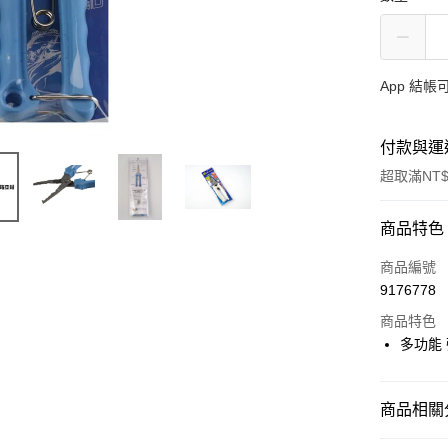
App 結
付款與運
超取滿NT$
付款方式
商品特色
信用卡一
商品編號
9176778
信用卡分
商品特色
3 期 
多功能 
合作金
超商取貨
華南商
Apple Pay
上海商
商品相關分
國泰世
街口支付