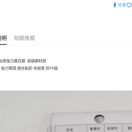
裝備/配件
臺灣中
分享
匯豐（
主題釣法
悠遊付
聯邦商
元大商
大哥付你
玉山商
相關說明
台新國
【大哥付
說明
相關推薦
台灣樂
AFTEE先
1.本服務
2.付款方
相關說明
流程，驗
【關於「A
ATM付款
完成交易
AFTEE
 船用強力路亞鉗 高碳鋼材質
3.實際核
便利好安
4.訂單成
貨到付款
１．簡單
 強力開環 適合船釣 夾鋁管 剪PE線
消。如遇
２．便利
無法說明
３．安心
【繳款方
運送方式
1.分期款
【「AFT
醒簡訊。
１．於結帳
全家取貨
2.透過簡
付」結帳
帳／街口支
每筆NT$6
２．訂單
３．收到繳
【注意事
／ATM／
付款後全
1.本服務
※ 請注意
每筆NT$6
用戶於交
絡購買商品
款買賣價
先享後付