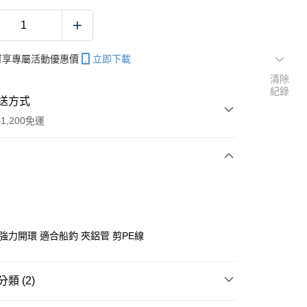
帳可享專屬活動優惠價
立即下載
清除
紀錄
送方式
1,200免運
次付款
期付款
0 利率 每期
NT$76
21家銀行
強力開環 適合船釣 夾鋁管 剪PE線
庫商業銀行
第一商業銀行
付款
業銀行
彰化商業銀行
業儲蓄銀行
台北富邦商業銀行
類 (2)
華商業銀行
兆豐國際商業銀行