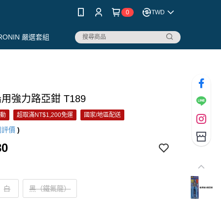
0
TWD
RONIN 嚴選套組
船用強力路亞鉗 T189
活動
超取滿NT$1,200免運
國家/地區配送
則評價
)
30
白
黑（鐵氟龍）