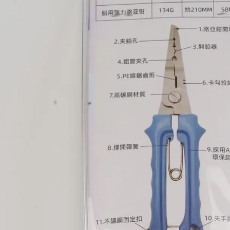
7-11取貨
2.基於同
※ 交易是
資料（包
是否繳費成
每筆NT$6
用，由本
付客戶支
3.完整用
付款後7-1
【注意事
每筆NT$6
１．透過由
交易，需
一般宅配
求債權轉
２．關於
每筆NT$1
https://aft
３．未成
離島一般
「AFTE
每筆NT$2
任。
４．使用「
貨到付款
即時審查
結果請求
每筆NT$2
５．嚴禁
形，恩沛
國家/地區
動。
計)，訂單才