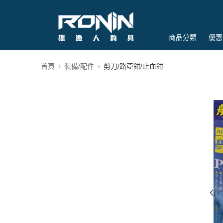
商品分類
優惠
首頁
裝備/配件
剪刀/路亞鉗/止血鉗