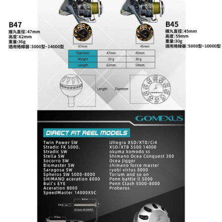
任。
貨到付款（門市自取請勿下單，請聯繫客服）
４．使用「AFTEE先享後付」時，將依據個別帳號之用戶狀況，依本公司即
時審查核予不同之上限額度；若仍有額度不足之情形，本公司將視審查結果
每筆NT$200，滿NT$3,000(含以上)免運費
請求用戶進行身份認證。
５．嚴禁一人註冊多個帳號或使用他人資訊註冊。若發現惡意使用之情形，
國家/地區配送(**下單前請私訊客服確認實際運費(運費另
查看運費
恩沛科技股份有限公司將有權停止該用戶之使用額度並採取法律行動。
計)，訂單才得以成立**)