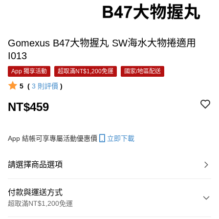
Gomexus B47大物握丸 SW海水大物捲適用
I013
App 獨享活動
超取滿NT$1,200免運
國家/地區配送
5
(
3
則評價
)
NT$459
App 結帳可享專屬活動優惠價
立即下載
請選擇商品選項
付款與運送方式
超取滿NT$1,200免運