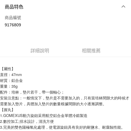
付款方式
商品特色
信用卡一次付款
商品編號
信用卡分期付款
9176809
3 期 0 利率 每期
NT$153
21家銀行
合作金庫商業銀行
第一商業銀行
超商取貨付款
華南商業銀行
彰化商業銀行
詳細說明
相關推薦
Apple Pay
上海商業儲蓄銀行
台北富邦商業銀行
國泰世華商業銀行
兆豐國際商業銀行
街口支付
臺灣中小企業銀行
台中商業銀行
【屬性】
匯豐（台灣）商業銀行
華泰商業銀行
直徑：47mm
悠遊付
聯邦商業銀行
遠東國際商業銀行
材質：鋁合金
元大商業銀行
永豐商業銀行
大哥付你分期
重量：35g
玉山商業銀行
星展（台灣）商業銀行
配件：培林，墊片若干，帶一個軸心；
相關說明
台新國際商業銀行
中國信託商業銀行
安裝注意點：一般情況下，墊片是不需要加入的，只有當培林間隙大的時候才
【大哥付你分期使用說明】
台灣樂天信用卡公司
AFTEE先享後付
需要加入墊片，具體加入墊片的數量根據間隙的大小逐漸調整。
1.本服務由台灣大哥大提供，台灣大哥大用戶可立即使用無須另外申請。
【握丸】
2.付款方式選擇「大哥付你分期」，訂單成立後會自動跳轉到大哥付的交易
相關說明
流程，驗證手機門號後，選擇欲分期的期數、繳款截止日，確認付款後即完
1.GOMEXUS動力旋鈕采用航空鋁合金單體冷鍛製造
【關於「AFTEE先享後付」】
成交易。
2.數控加工;排水設計，清洗方便
ATM付款
AFTEE先享後付是「在收到商品之後才付款」的支付方式。 讓您購物簡單
3.實際核准額度、可分期數及費用金額請依後續交易確認頁面所載為準。
3.完美的雙色陽極氧化處理，使電源旋鈕具有良好的耐鹽水、耐腐蝕性能。
便利好安心！
4.訂單成立30分鐘內，如未前往確認交易或遇審核未通過，訂單將自動取