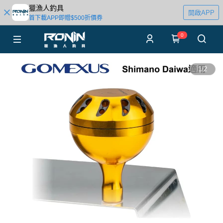
獵漁人釣具
開啟APP
首下載APP即贈$500折價券
0
1
/
2