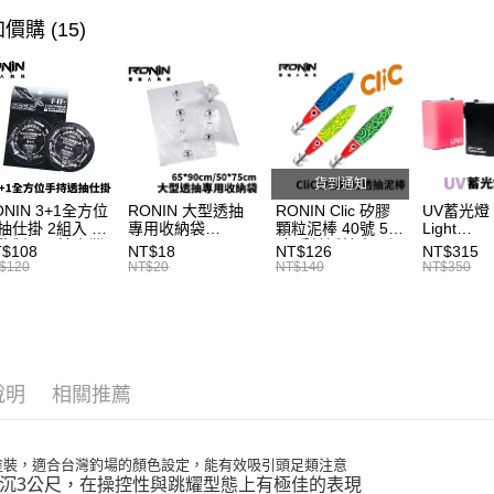
悠遊付
臺灣中
首購、新
價購 (15)
匯豐（
大哥付你
聯邦商
相關說明
元大商
【大哥付
玉山商
AFTEE先
1.本服務
台新國
2.付款方
相關說明
台灣樂
流程，驗
【關於「A
ATM付款
完成交易
AFTEE
貨到通知
3.實際核
便利好安
ONIN 3+1全方位
RONIN 大型透抽
RONIN Clic 矽膠
UV蓄光燈 U
4.訂單成
貨到付款
１．簡單
抽仕掛 2組入 手
專用收納袋
顆粒泥棒 40號 50
Light
消。如遇
２．便利
秘製！最適台灣
65*90cm/50*75cm
號 手持透抽專用泥
Compensa
$108
NT$18
NT$126
NT$315
無法說明
３．安心
域 T991
台灣製SGS檢驗無
棒 布卷鉛 B297
外燈 夜光
$120
NT$20
NT$140
NT$350
【繳款方
毒 加厚加大版 透
加亮盒 
運送方式
1.分期款
【「AFT
抽袋 / 砲管袋 / 軟
醒簡訊。
絲花枝袋 / 漁貨袋
１．於結帳
一般宅配
2.透過簡
T999
付」結帳
帳／街口支
每筆NT$1
２．訂單
３．收到繳
說明
相關推薦
【注意事
／ATM／
離島一般
1.本服務
※ 請注意
每筆NT$2
用戶於交
絡購買商品
款買賣價
先享後付
塗裝，適合台灣釣場的顏色設定，能有效吸引頭足類注意
貨到付款
2.基於同
※ 交易是
沉3公尺，在操控性與跳耀型態上有極佳的表現
資料（包