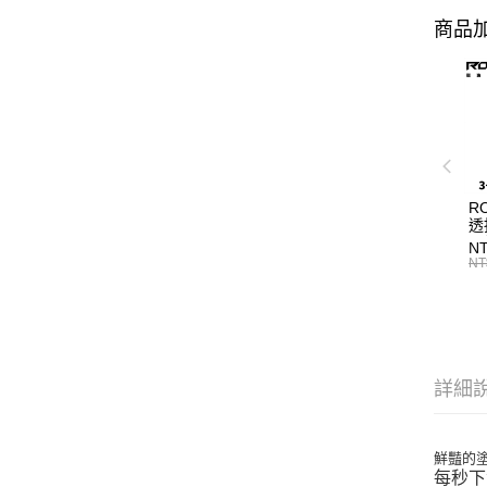
商品加
R
透
工
NT
海
NT
詳細
鮮豔的
每秒下