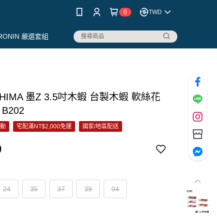
0
TWD
RONIN 嚴選套組
SHIMA 墨Z 3.5吋木蝦 台製木蝦 軟絲花
B202
活動
宅配滿NT$2,000免運
國家/地區配送
0
24
35
37
39
04