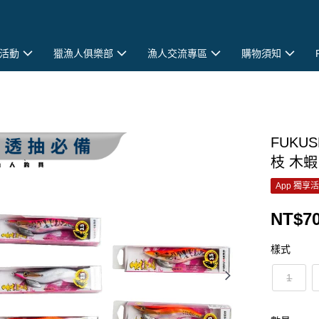
活動
獵漁人俱樂部
漁人交流專區
購物須知
FUKU
枝 木蝦 
App 獨享
NT$7
樣式
1