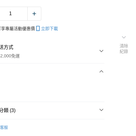
帳可享專屬活動優惠價
立即下載
清除
送方式
紀錄
2,000免運
次付款
期付款
0 利率 每期
NT$23
21家銀行
類 (3)
庫商業銀行
第一商業銀行
業銀行
彰化商業銀行
硬餌-木蝦
業儲蓄銀行
台北富邦商業銀行
客服
專區
船釣透抽裝備指南
華商業銀行
兆豐國際商業銀行