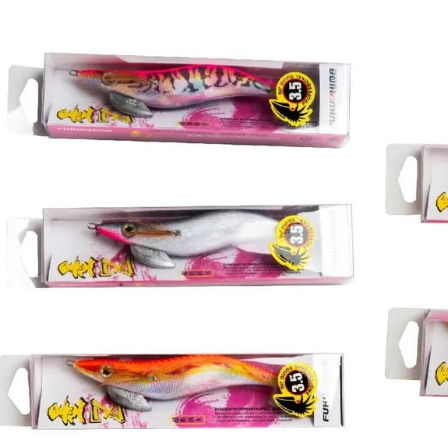
是否繳費成
每筆NT$2
用，由本
付客戶支
3.完整用
國家/地區
【注意事
計)，訂單才
１．透過由
交易，需
求債權轉
２．關於
https://aft
３．未成
「AFTE
任。
４．使用「
即時審查
結果請求
５．嚴禁
形，恩沛
動。