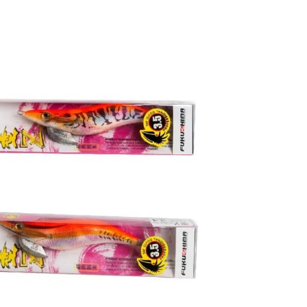
功／繳費後需取消欲退款等相關疑問，請聯繫「AFTEE先享後
00，滿NT$3,000(含以上)免運費
公司與您本人進行分期帳單所需資料之確認、核對及更正。
援中心」
https://netprotections.freshdesk.com/support/home
戶服務條款，請詳閱以下連結：
https://oppay.tw/userRule
配送(**下單前請私訊客服確認實際運費(運費另
查看運費
項】
得以成立**)
恩沛科技股份有限公司提供之「AFTEE先享後付」服務完成之
依本服務之必要範圍內提供個人資料，並將交易相關給付款項請
讓予恩沛科技股份有限公司。
個人資料處理事宜，請瀏覽以下網址：
ee.tw/terms/#terms3
年的使用者請事先徵得法定代理人或監護人之同意方可使用
E先享後付」，若未經同意申辦者引起之損失，本公司不負相關責
AFTEE先享後付」時，將依據個別帳號之用戶狀況，依本公司
核予不同之上限額度；若仍有額度不足之情形，本公司將視審查
用戶進行身份認證。
一人註冊多個帳號或使用他人資訊註冊。若發現惡意使用之情
科技股份有限公司將有權停止該用戶之使用額度並採取法律行