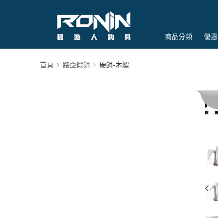
商品分類
優惠
首頁
路亞假餌
硬餌-木蝦