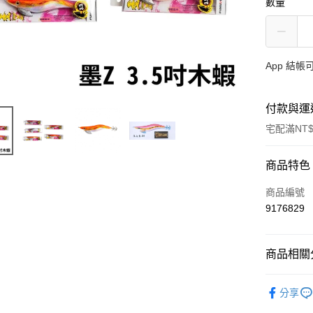
數量
App 結
付款與運
宅配滿NT$
付款方式
商品特色
信用卡一
商品編號
9176829
信用卡分
3 期 
商品相關分
合作金
Apple Pay
華南商
路亞假餌
街口支付
上海商
分享
主題釣法
國泰世