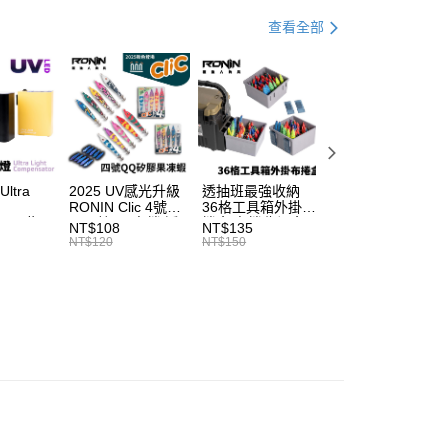
小企業銀行
台中商業銀行
手必購商品
路亞新手必購商品
查看全部
台灣）商業銀行
華泰商業銀行
分期
業銀行
遠東國際商業銀行
業銀行
永豐商業銀行
你分期使用說明】
業銀行
星展（台灣）商業銀行
享後付
由台灣大哥大提供，台灣大哥大用戶可立即使用無須另外申請。
際商業銀行
中國信託商業銀行
式選擇「大哥付你分期」，訂單成立後會自動跳轉到大哥付的交易
天信用卡公司
證手機門號後，選擇欲分期的期數、繳款截止日，確認付款後即
FTEE先享後付」】
。
先享後付是「在收到商品之後才付款」的支付方式。 讓您購物簡單
准額度、可分期數及費用金額請依後續交易確認頁面所載為準。
心！
ltra
2025 UV感光升級
透抽班最強收納
SHIMANO DAIW
立30分鐘內，如未前往確認交易或遇審核未通過，訂單將自動取
：不需註冊會員、不需綁卡、不需儲值。
RONIN Clic 4號矽
36格工具箱外掛布
適用 兩公尺 2孔
「轉專審核」未通過狀況，表示未達大哥付你分期系統評分，恕
：只要手機號碼，簡訊認證，即可結帳。
tor 紫
膠顆粒QQ布捲 透
捲盒 布捲收納盒
電動捲線器 奶瓶
NT$108
NT$135
NT$315
評估內容。
：先確認商品／服務後，再付款。
燈 夜光
抽布捲 B296
明邦工具箱皆可使
源線 奶瓶延長線
NT$120
NT$150
NT$350
式說明】
T698
用 A250
T998
項不併入電信帳單，「大哥付你分期」於每月結算日後寄送繳費提
EE先享後付」結帳流程】
方式選擇「AFTEE先享後付」後，將跳轉至「AFTEE先享後
（門市自取請勿下單，請聯繫客服）
訊連結打開帳單後，可選擇「超商條碼／台灣大直營門市／銀行轉
頁面，進行簡訊認證並確認金額後，即可完成結帳。
付／iPASS MONEY」等通路繳費。
00，滿NT$2,000(含以上)免運費
成立數日內，您將收到繳費通知簡訊。
費通知簡訊後14天內，點擊此簡訊中的連結，可透過四大超商
項】
網路銀行／等多元方式進行付款，方視為交易完成。
宅配
係由「台灣大哥大股份有限公司」（以下簡稱本公司）所提供，讓
：結帳手續完成當下不需立刻繳費，但若您需要取消訂單，請聯
00，滿NT$2,000(含以上)免運費
易時，得透過本服務購買商品或服務，並由商店將買賣／分期付
的店家。未經商家同意取消之訂單仍視為有效，需透過AFTEE
金債權讓與本公司後，依約使用本公司帳單繳交帳款。
繳納相關費用。
（門市自取請勿下單，請聯繫客服）
意付款使用「大哥付你分期」之契約關係目的，商店將以您的個人
否成功請以「AFTEE先享後付 」之結帳頁面顯示為準，若有關於
含姓名、電話或地址）提供予台灣大哥大進項蒐集、處理及利