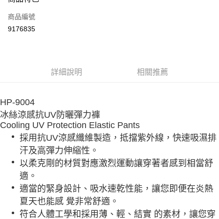
信用卡一次付款
商品編號
信用卡分期付款
9176835
3 期 0 利率 每期
NT$126
21家銀行
合作金庫商業銀行
第一商業銀行
超商取貨付款
華南商業銀行
彰化商業銀行
詳細說明
相關推薦
Apple Pay
上海商業儲蓄銀行
台北富邦商業銀行
國泰世華商業銀行
兆豐國際商業銀行
街口支付
臺灣中小企業銀行
台中商業銀行
HP-9004
匯豐（台灣）商業銀行
華泰商業銀行
悠遊付
冰絲涼感抗UV防曬彈力褲
聯邦商業銀行
遠東國際商業銀行
Cooling UV Protection Elastic Pants
元大商業銀行
永豐商業銀行
大哥付你分期
玉山商業銀行
星展（台灣）商業銀行
採用抗UV涼感纖維製造，抵擋紫外線，快速吸濕排
相關說明
台新國際商業銀行
中國信託商業銀行
汗及高彈力伸縮性。
【大哥付你分期使用說明】
台灣樂天信用卡公司
AFTEE先享後付
1.本服務由台灣大哥大提供，台灣大哥大用戶可立即使用無須另外申請。
以柔克剛的材質對應激烈運動讓穿著者感到相當舒
2.付款方式選擇「大哥付你分期」，訂單成立後會自動跳轉到大哥付的交易
相關說明
適。
流程，驗證手機門號後，選擇欲分期的期數、繳款截止日，確認付款後即完
【關於「AFTEE先享後付」】
成交易。
適當的緊身設計、吸水速乾性能，讓您即便在炎熱
ATM付款
AFTEE先享後付是「在收到商品之後才付款」的支付方式。 讓您購物簡單
3.實際核准額度、可分期數及費用金額請依後續交易確認頁面所載為準。
便利好安心！
夏天也能感 覺非常舒適。
4.訂單成立30分鐘內，如未前往確認交易或遇審核未通過，訂單將自動取
貨到付款
１．簡單：不需註冊會員、不需綁卡、不需儲值。
符合人體工學和採用薄、輕、結實 的素材，讓您穿
消。如遇「轉專審核」未通過狀況，表示未達大哥付你分期系統評分，恕無
２．便利：只要手機號碼，簡訊認證，即可結帳。