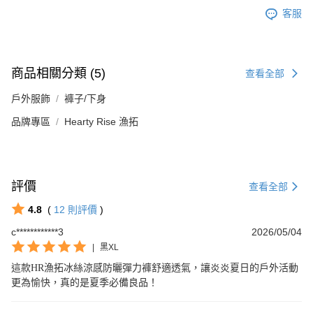
客服
商品相關分類 (5)
查看全部
戶外服飾
褲子/下身
品牌專區
Hearty Rise 漁拓
評價
查看全部
4.8
(
12
則評價
)
c************3
2026/05/04
|
黑XL
這款HR漁拓冰絲涼感防曬彈力褲舒適透氣，讓炎炎夏日的戶外活動
更為愉快，真的是夏季必備良品！