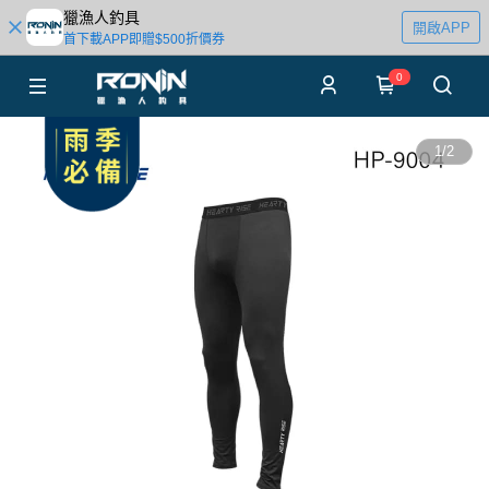
獵漁人釣具
開啟APP
首下載APP即贈$500折價券
0
1
/
2