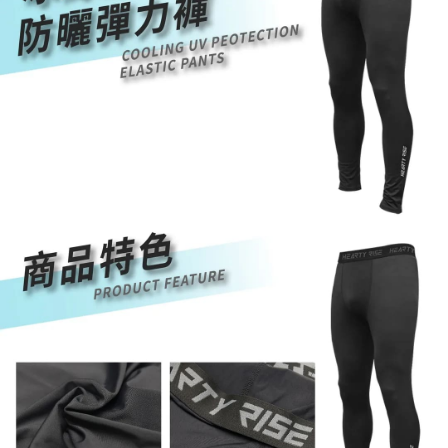
時審查核予不同之上限額度；若仍有額度不足之情形，本公司將視審查結果
每筆NT$200，滿NT$3,000(含以上)免運費
請求用戶進行身份認證。
５．嚴禁一人註冊多個帳號或使用他人資訊註冊。若發現惡意使用之情形，
國家/地區配送(**下單前請私訊客服確認實際運費(運費另
查看運費
恩沛科技股份有限公司將有權停止該用戶之使用額度並採取法律行動。
計)，訂單才得以成立**)