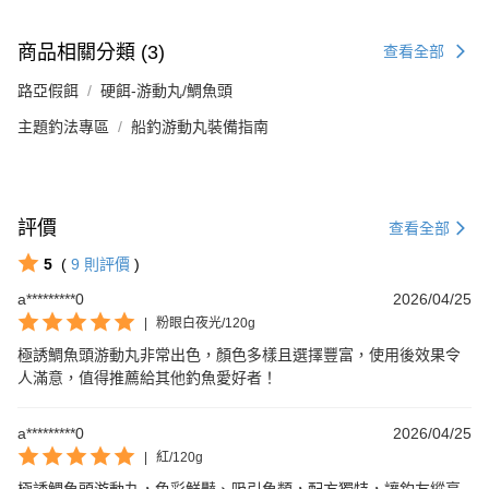
商品相關分類 (3)
查看全部
路亞假餌
硬餌-游動丸/鯛魚頭
主題釣法專區
船釣游動丸裝備指南
評價
查看全部
5
(
9
則評價
)
a*********0
2026/04/25
|
粉眼白夜光/120g
極誘鯛魚頭游動丸非常出色，顏色多樣且選擇豐富，使用後效果令
人滿意，值得推薦給其他釣魚愛好者！
a*********0
2026/04/25
|
紅/120g