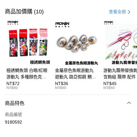
付款方式
信用卡一次付款
商品加價購 (10)
查看全部
信用卡分期付款
3 期 0 利率 每期
NT$26
21家銀行
合作金庫商業銀行
第一商業銀行
超商取貨付款
華南商業銀行
彰化商業銀行
Apple Pay
上海商業儲蓄銀行
台北富邦商業銀行
國泰世華商業銀行
兆豐國際商業銀行
街口支付
臺灣中小企業銀行
台中商業銀行
極誘鯛魚頭 白眼/紅眼
金屬原色魚眼游動丸
游動丸飄帶替換
匯豐（台灣）商業銀行
華泰商業銀行
游動丸 多種顏色克數
遊動丸 路亞假餌 鯛魚
含鉤組 飄帶 配件
悠遊付
聯邦商業銀行
遠東國際商業銀行
可選 B250
頭 B400
頭 游動丸 T923
NT$72
NT$36
NT$45
元大商業銀行
永豐商業銀行
NT$80
NT$40
NT$50
大哥付你分期
玉山商業銀行
星展（台灣）商業銀行
相關說明
台新國際商業銀行
中國信託商業銀行
商品特色
【大哥付你分期使用說明】
台灣樂天信用卡公司
AFTEE先享後付
1.本服務由台灣大哥大提供，台灣大哥大用戶可立即使用無須另外申請。
商品編號
2.付款方式選擇「大哥付你分期」，訂單成立後會自動跳轉到大哥付的交易
相關說明
流程，驗證手機門號後，選擇欲分期的期數、繳款截止日，確認付款後即完
9180592
【關於「AFTEE先享後付」】
成交易。
ATM付款
AFTEE先享後付是「在收到商品之後才付款」的支付方式。 讓您購物簡單
3.實際核准額度、可分期數及費用金額請依後續交易確認頁面所載為準。
便利好安心！
4.訂單成立30分鐘內，如未前往確認交易或遇審核未通過，訂單將自動取