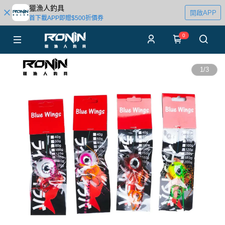
獵漁人釣具
開啟APP
首下載APP即贈$500折價券
0
1
/
3