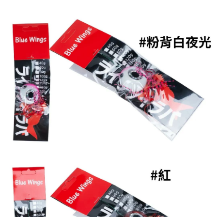
任。
貨到付款（門市自取請勿下單，請聯繫客服）
４．使用「AFTEE先享後付」時，將依據個別帳號之用戶狀況，依本公司即
時審查核予不同之上限額度；若仍有額度不足之情形，本公司將視審查結果
每筆NT$200，滿NT$3,000(含以上)免運費
請求用戶進行身份認證。
５．嚴禁一人註冊多個帳號或使用他人資訊註冊。若發現惡意使用之情形，
國家/地區配送(**下單前請私訊客服確認實際運費(運費另
查看運費
恩沛科技股份有限公司將有權停止該用戶之使用額度並採取法律行動。
計)，訂單才得以成立**)