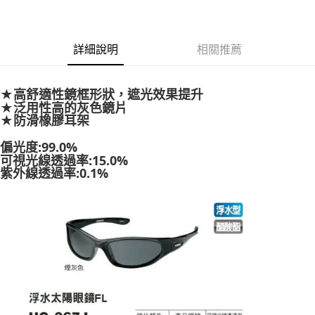
3 期 0 利率 每期
NT$330
21家銀行
合作金庫商業銀行
第一商業銀行
超商取貨付款
華南商業銀行
彰化商業銀行
詳細說明
相關推薦
Apple Pay
上海商業儲蓄銀行
台北富邦商業銀行
國泰世華商業銀行
兆豐國際商業銀行
街口支付
臺灣中小企業銀行
台中商業銀行
★高舒適性鏡框形狀，遮光效果提升
匯豐（台灣）商業銀行
華泰商業銀行
★泛用性高的灰色鏡片
悠遊付
聯邦商業銀行
遠東國際商業銀行
★防滑橡膠耳架
元大商業銀行
永豐商業銀行
大哥付你分期
玉山商業銀行
星展（台灣）商業銀行
偏光度:99.0%
相關說明
台新國際商業銀行
中國信託商業銀行
可視光線透過率:15.0%
【大哥付你分期使用說明】
紫外線透過率:0.1%
台灣樂天信用卡公司
AFTEE先享後付
1.本服務由台灣大哥大提供，台灣大哥大用戶可立即使用無須另外申請。
2.付款方式選擇「大哥付你分期」，訂單成立後會自動跳轉到大哥付的交易
相關說明
流程，驗證手機門號後，選擇欲分期的期數、繳款截止日，確認付款後即完
【關於「AFTEE先享後付」】
成交易。
ATM付款
AFTEE先享後付是「在收到商品之後才付款」的支付方式。 讓您購物簡單
3.實際核准額度、可分期數及費用金額請依後續交易確認頁面所載為準。
便利好安心！
4.訂單成立30分鐘內，如未前往確認交易或遇審核未通過，訂單將自動取
貨到付款
１．簡單：不需註冊會員、不需綁卡、不需儲值。
消。如遇「轉專審核」未通過狀況，表示未達大哥付你分期系統評分，恕無
２．便利：只要手機號碼，簡訊認證，即可結帳。
法說明評估內容。
３．安心：先確認商品／服務後，再付款。
【繳款方式說明】
運送方式
1.分期款項不併入電信帳單，「大哥付你分期」於每月結算日後寄送繳費提
【「AFTEE先享後付」結帳流程】
全家取貨付款
醒簡訊。
１．於結帳方式選擇「AFTEE先享後付」後，將跳轉至「AFTEE先享後付」