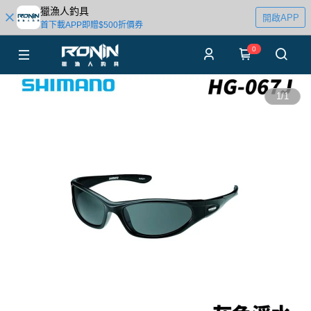
獵漁人釣具
開啟APP
首下載APP即贈$500折價券
0
1
/
1