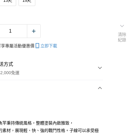
13尺
15尺
清除
紀錄
帳可享專屬活動優惠價
立即下載
送方式
2,000免運
次付款
期付款
0 利率 每期
NT$900
21家銀行
魚竿秉持傳統風格，整體塗裝內斂雅致，
庫商業銀行
第一商業銀行
的素材，展現輕、快、強的戰鬥性格。子線可以承受極