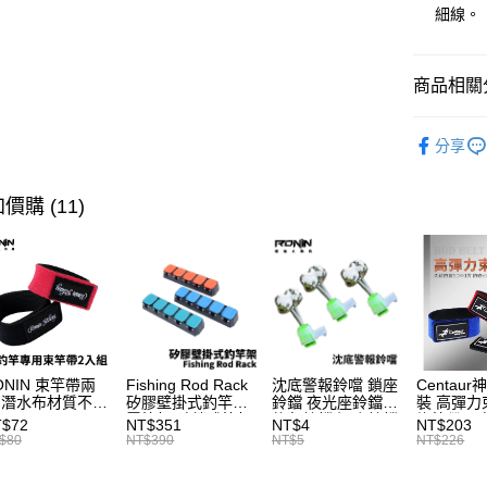
華南商
細線。
街口支付
上海商
國泰世
悠遊付
臺灣中
商品相關分
匯豐（
大哥付你
聯邦商
釣竿
手
相關說明
元大商
分享
【大哥付
品牌專區
玉山商
AFTEE先
1.本服務
台新國
2.付款方
相關說明
價購 (11)
台灣樂
流程，驗
【關於「A
ATM付款
完成交易
AFTEE
3.實際核
便利好安
4.訂單成
貨到付款
１．簡單
消。如遇
２．便利
無法說明
３．安心
【繳款方
運送方式
1.分期款
【「AFT
醒簡訊。
１．於結帳
ONIN 束竿帶兩
Fishing Rod Rack
沈底警報鈴噹 鎖座
Centaur
一般宅配
2.透過簡
付」結帳
 潛水布材質不傷
矽膠壁掛式釣竿架
鈴鐺 夜光座鈴鐺
裝 高彈力
帳／街口支
每筆NT$1
２．訂單
竿 A027
置竿架 壁鎖式竿架
釣魚鈴鐺 沉底鈴鐺
綁竿帶 彈
T$72
NT$351
NT$4
NT$203
３．收到繳
釣竿展示架 T1086
1入 可插
束帶 A03
$80
NT$390
NT$5
NT$226
【注意事
Ø4.5x37mm夜光
／ATM／
大型宅配
1.本服務
棒 T115
※ 請注意
每筆NT$1