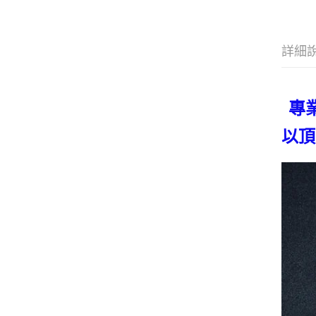
詳細
專
以頂