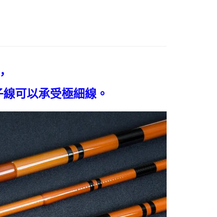
易時，得透過本服務購買商品或服務，並由商店將買賣／分期付
的店家。未經商家同意取消之訂單仍視為有效，需透過AFTEE
金債權讓與本公司後，依約使用本公司帳單繳交帳款。
繳納相關費用。
宅配
意付款使用「大哥付你分期」之契約關係目的，商店將以您的個人
否成功請以「AFTEE先享後付 」之結帳頁面顯示為準，若有關於
含姓名、電話或地址）提供予台灣大哥大進項蒐集、處理及利
功／繳費後需取消欲退款等相關疑問，請聯繫「AFTEE先享後
00，滿NT$2,000(含以上)免運費
公司與您本人進行分期帳單所需資料之確認、核對及更正。
援中心」
https://netprotections.freshdesk.com/support/home
戶服務條款，請詳閱以下連結：
https://oppay.tw/userRule
（門市自取請勿下單，請聯繫客服）
項】
00，滿NT$3,000(含以上)免運費
恩沛科技股份有限公司提供之「AFTEE先享後付」服務完成之
，
依本服務之必要範圍內提供個人資料，並將交易相關給付款項請
配送(**下單前請私訊客服確認實際運費(運費另
查看運費
讓予恩沛科技股份有限公司。
個人資料處理事宜，請瀏覽以下網址：
子線可以承受極細線。
得以成立**)
ee.tw/terms/#terms3
年的使用者請事先徵得法定代理人或監護人之同意方可使用
E先享後付」，若未經同意申辦者引起之損失，本公司不負相關責
AFTEE先享後付」時，將依據個別帳號之用戶狀況，依本公司
核予不同之上限額度；若仍有額度不足之情形，本公司將視審查
用戶進行身份認證。
一人註冊多個帳號或使用他人資訊註冊。若發現惡意使用之情
科技股份有限公司將有權停止該用戶之使用額度並採取法律行