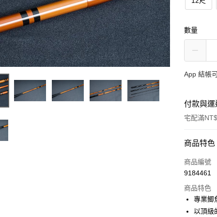
12尺
數量
App 結
付款與運
宅配滿NT$
付款方式
商品特色
信用卡一
商品編號
9184461
信用卡分
商品特色
3 期 
專業鯽
合作金
以頂級
Apple Pay