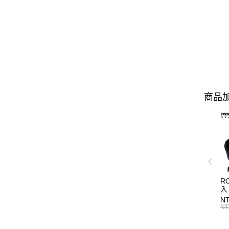
商品加
R
入
N
NT