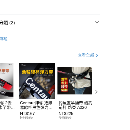
業銀行
彰化商業銀行
業儲蓄銀行
台北富邦商業銀行
華商業銀行
兆豐國際商業銀行
小企業銀行
台中商業銀行
類 (2)
台灣）商業銀行
華泰商業銀行
分期
業銀行
遠東國際商業銀行
竿(溪流、池釣)
業銀行
永豐商業銀行
客服
你分期使用說明】
DK 漁鄉
業銀行
星展（台灣）商業銀行
享後付
由台灣大哥大提供，台灣大哥大用戶可立即使用無須另外申請。
際商業銀行
中國信託商業銀行
式選擇「大哥付你分期」，訂單成立後會自動跳轉到大哥付的交易
查看全部
天信用卡公司
證手機門號後，選擇欲分期的期數、繳款截止日，確認付款後即
FTEE先享後付」】
。
先享後付是「在收到商品之後才付款」的支付方式。 讓您購物簡單
准額度、可分期數及費用金額請依後續交易確認頁面所載為準。
心！
立30分鐘內，如未前往確認交易或遇審核未通過，訂單將自動取
：不需註冊會員、不需綁卡、不需儲值。
「轉專審核」未通過狀況，表示未達大哥付你分期系統評分，恕
：只要手機號碼，簡訊認證，即可結帳。
評估內容。
：先確認商品／服務後，再付款。
式說明】
項不併入電信帳單，「大哥付你分期」於每月結算日後寄送繳費提
EE先享後付」結帳流程】
方式選擇「AFTEE先享後付」後，將跳轉至「AFTEE先享後
神奪 2條
Centaur神奪 捲線
釣魚置竿腰帶 磯釣
釣竿橡膠尾塞
（門市自取請勿下單，請聯繫客服）
訊連結打開帳單後，可選擇「超商條碼／台灣大直營門市／銀行轉
頁面，進行簡訊認證並確認金額後，即可完成結帳。
束竿帶
器線杯黑色彈力帶
前打 路亞 A020
T513
付／iPASS MONEY」等通路繳費。
00，滿NT$2,000(含以上)免運費
成立數日內，您將收到繳費通知簡訊。
性魔鬼氈
T227
NT$167
NT$225
NT$27
費通知簡訊後14天內，點擊此簡訊中的連結，可透過四大超商
7
NT$185
NT$250
NT$30
項】
網路銀行／等多元方式進行付款，方視為交易完成。
(門市自取請勿下單，請聯繫客服）
係由「台灣大哥大股份有限公司」（以下簡稱本公司）所提供，讓
：結帳手續完成當下不需立刻繳費，但若您需要取消訂單，請聯
50，滿NT$2,000(含以上)免運費