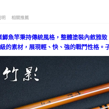
用戶於交
絡購買商品
款買賣價
先享後付
離島一般
2.基於同
※ 交易是
資料（包
是否繳費成
每筆NT$2
說明
相關推薦
用，由本
付客戶支
3.完整用
貨到付款
【注意事
每筆NT$2
１．透過由
業鯽魚竿秉持傳統風格，整體塗裝內斂雅致
交易，需
國家/地區
求債權轉
２．關於
級的素材，展現輕、快、強的戰鬥性格。
計)，訂單才
https://aft
３．未成
「AFTE
任。
４．使用「
即時審查
結果請求
５．嚴禁
形，恩沛
動。