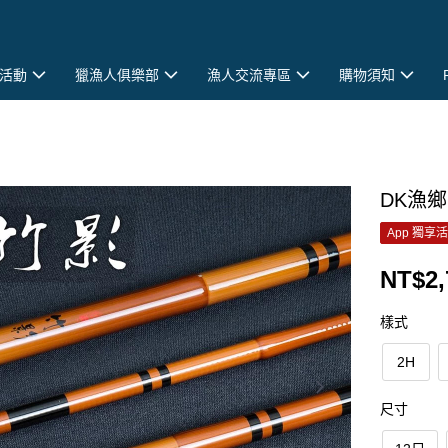
活動
獵漁人俱樂部
漁人交流專區
購物須知
DK漁鄉
App 獨享
NT$2,
樣式
2H
尺寸