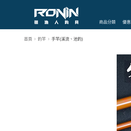
商品分類
優惠
首頁
釣竿
手竿(溪流、池釣)