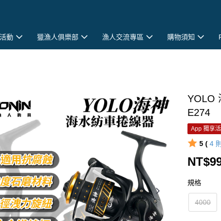
活動
獵漁人俱樂部
漁人交流專區
購物須知
YOLO
E274
App 獨享
5 (
4
NT$9
規格
4000