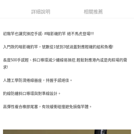
３．安心：先確認商品／服務後，再付款。
【繳款方式說明】
運送方式
1.分期款項不併入電信帳單，「大哥付你分期」於每月結算日後寄送繳費提
詳細說明
相關推薦
【「AFTEE先享後付」結帳流程】
一般宅配（門市自取請勿下單，請聯繫客服）
醒簡訊。
１．於結帳方式選擇「AFTEE先享後付」後，將跳轉至「AFTEE先享後付」
2.透過簡訊連結打開帳單後，可選擇「超商條碼／台灣大直營門市／銀行轉
每筆NT$100，滿NT$2,000(含以上)免運費
結帳頁面，進行簡訊認證並確認金額後，即可完成結帳。
帳／街口支付／iPASS MONEY」等通路繳費。
２．訂單成立數日內，您將收到繳費通知簡訊。
大型宅配(門市自取請勿下單，請聯繫客服）
初階竿也講究操控手感- #暗影磯釣竿 絕不馬虎登場!!!
３．收到繳費通知簡訊後14天內，點擊此簡訊中的連結，可透過四大超商／
【注意事項】
ATM／網路銀行／等多元方式進行付款，方視為交易完成。
每筆NT$150，滿NT$2,000(含以上)免運費
1.本服務係由「台灣大哥大股份有限公司」（以下簡稱本公司）所提供，讓
※ 請注意：結帳手續完成當下不需立刻繳費，但若您需要取消訂單，請聯絡
入門款的暗影磯釣竿，號數從1號到3號涵蓋對應輕磯釣組和魚種!
用戶於交易時，得透過本服務購買商品或服務，並由商店將買賣／分期付款
購買商品的店家。未經商家同意取消之訂單仍視為有效，需透過AFTEE先享
離島一般宅配
買賣價金債權讓與本公司後，依約使用本公司帳單繳交帳款。
後付繳納相關費用。
2.基於同意付款使用「大哥付你分期」之契約關係目的，商店將以您的個人
長度500手感輕、斜口導環減少纏線易操控,輕鬆對應港內或是肉粽場的需
每筆NT$200，滿NT$2,000(含以上)免運費
※ 交易是否成功請以「AFTEE先享後付 」之結帳頁面顯示為準，若有關於
資料（包含姓名、電話或地址）提供予台灣大哥大進項蒐集、處理及利用，
是否繳費成功／繳費後需取消欲退款等相關疑問，請聯繫「AFTEE先享後付
求!
由本公司與您本人進行分期帳單所需資料之確認、核對及更正。
客戶支援中心」
https://netprotections.freshdesk.com/support/home
貨到付款（門市自取請勿下單，請聯繫客服）
3.完整用戶服務條款，請詳閱以下連結：
https://oppay.tw/userRule
每筆NT$200，滿NT$3,000(含以上)免運費
人體工學防滑捲線器座，持握手感絕佳。
【注意事項】
１．透過由恩沛科技股份有限公司提供之「AFTEE先享後付」服務完成之交
國家/地區配送(**下單前請私訊客服確認實際運費(運費另
查看運費
易，需依本服務之必要範圍內提供個人資料，並將交易相關給付款項請求債
釣線防纏斜口導環與對準線設計。
計)，訂單才得以成立**)
權轉讓予恩沛科技股份有限公司。
２．關於個人資料處理事宜，請瀏覽以下網址：
高彈性複合橡膠尾塞，有效緩衝碰撞避免損傷竿體。
https://aftee.tw/terms/#terms3
３．未成年的使用者請事先徵得法定代理人或監護人之同意方可使用
「AFTEE先享後付」，若未經同意申辦者引起之損失，本公司不負相關責
任。
４．使用「AFTEE先享後付」時，將依據個別帳號之用戶狀況，依本公司即