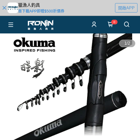
獵漁人釣具
開啟APP
首下載APP即贈$500折價券
0
1
/
2