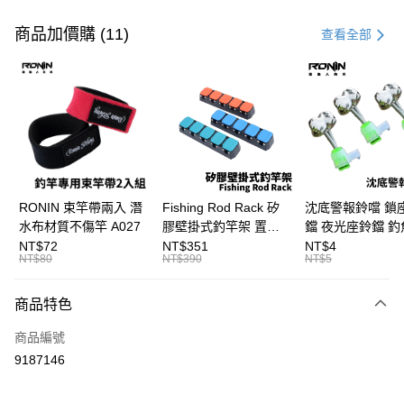
付款方式
信用卡一次付款
商品加價購 (11)
查看全部
信用卡分期付款
3 期 0 利率 每期
NT$672
21家銀行
合作金庫商業銀行
第一商業銀行
Apple Pay
華南商業銀行
彰化商業銀行
街口支付
上海商業儲蓄銀行
台北富邦商業銀行
國泰世華商業銀行
兆豐國際商業銀行
悠遊付
臺灣中小企業銀行
台中商業銀行
RONIN 束竿帶兩入 潛
Fishing Rod Rack 矽
沈底警報鈴噹 鎖
匯豐（台灣）商業銀行
華泰商業銀行
水布材質不傷竿 A027
膠壁掛式釣竿架 置竿
鐺 夜光座鈴鐺 釣
大哥付你分期
聯邦商業銀行
遠東國際商業銀行
架 壁鎖式竿架 釣竿展
鐺 沉底鈴鐺 1入 可插
NT$72
NT$351
NT$4
相關說明
元大商業銀行
永豐商業銀行
NT$80
NT$390
NT$5
示架 T1086
Ø4.5x37mm夜光
【大哥付你分期使用說明】
玉山商業銀行
星展（台灣）商業銀行
T115
AFTEE先享後付
1.本服務由台灣大哥大提供，台灣大哥大用戶可立即使用無須另外申請。
台新國際商業銀行
中國信託商業銀行
商品特色
2.付款方式選擇「大哥付你分期」，訂單成立後會自動跳轉到大哥付的交易
相關說明
台灣樂天信用卡公司
流程，驗證手機門號後，選擇欲分期的期數、繳款截止日，確認付款後即完
【關於「AFTEE先享後付」】
成交易。
商品編號
ATM付款
AFTEE先享後付是「在收到商品之後才付款」的支付方式。 讓您購物簡單
3.實際核准額度、可分期數及費用金額請依後續交易確認頁面所載為準。
9187146
便利好安心！
4.訂單成立30分鐘內，如未前往確認交易或遇審核未通過，訂單將自動取
貨到付款
１．簡單：不需註冊會員、不需綁卡、不需儲值。
消。如遇「轉專審核」未通過狀況，表示未達大哥付你分期系統評分，恕無
２．便利：只要手機號碼，簡訊認證，即可結帳。
法說明評估內容。