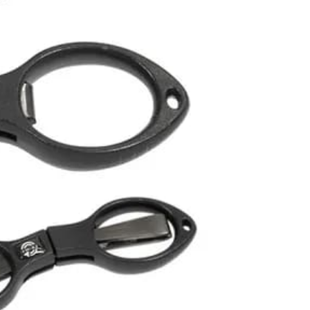
項】
0，滿NT$1,200(含以上)免運費
恩沛科技股份有限公司提供之「AFTEE先享後付」服務完成之
依本服務之必要範圍內提供個人資料，並將交易相關給付款項請
（門市自取請勿下單，請聯繫客服）
讓予恩沛科技股份有限公司。
個人資料處理事宜，請瀏覽以下網址：
00，滿NT$2,000(含以上)免運費
ee.tw/terms/#terms3
年的使用者請事先徵得法定代理人或監護人之同意方可使用
宅配
E先享後付」，若未經同意申辦者引起之損失，本公司不負相關責
00，滿NT$2,000(含以上)免運費
AFTEE先享後付」時，將依據個別帳號之用戶狀況，依本公司
（門市自取請勿下單，請聯繫客服）
核予不同之上限額度；若仍有額度不足之情形，本公司將視審查
用戶進行身份認證。
00，滿NT$3,000(含以上)免運費
一人註冊多個帳號或使用他人資訊註冊。若發現惡意使用之情
科技股份有限公司將有權停止該用戶之使用額度並採取法律行
配送(**下單前請私訊客服確認實際運費(運費另
查看運費
得以成立**)