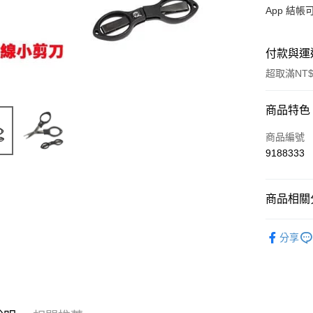
App 結
付款與運
超取滿NT$
付款方式
商品特色
信用卡一
商品編號
9188333
信用卡分
3 期 
商品相關分
合作金
超商取貨
華南商
裝備/配件
Apple Pay
上海商
分享
品牌專區
國泰世
街口支付
臺灣中
匯豐（
悠遊付
聯邦商
元大商