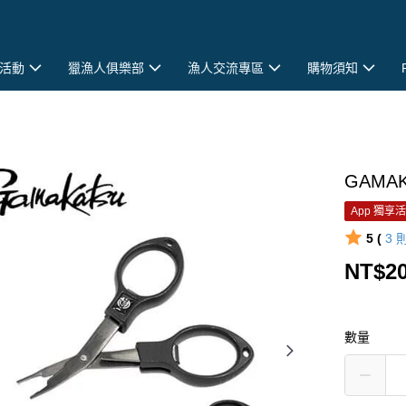
活動
獵漁人俱樂部
漁人交流專區
購物須知
GAMAK
App 獨享
5 (
3
NT$2
數量