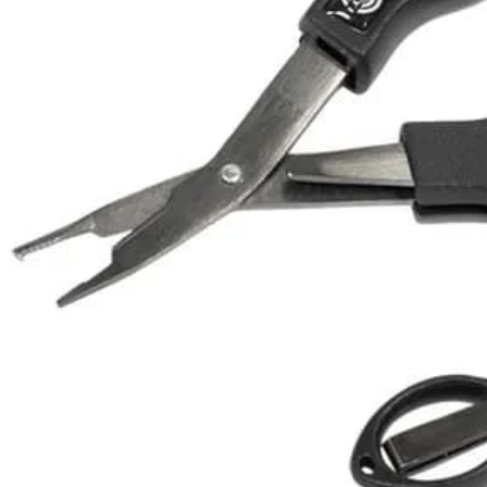
【注意事
每筆NT$6
１．透過由
交易，需
一般宅配
求債權轉
２．關於
每筆NT$1
https://aft
３．未成
離島一般
「AFTE
每筆NT$2
任。
４．使用「
貨到付款
即時審查
結果請求
每筆NT$2
５．嚴禁
形，恩沛
國家/地區
動。
計)，訂單才