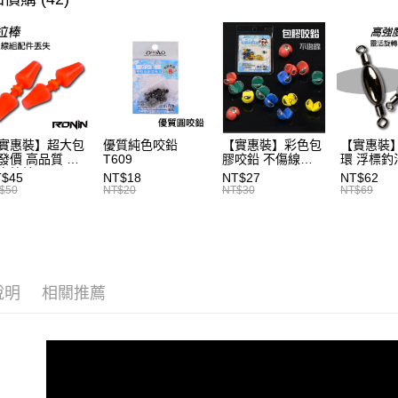
匯豐（
悠遊付
聯邦商
元大商
大哥付你
玉山商
相關說明
台新國
【大哥付
台灣樂
AFTEE先
1.本服務
2.付款方
相關說明
流程，驗
【關於「A
實惠裝】超大包
優質純色咬鉛
【實惠裝】彩色包
【實惠裝
ATM付款
完成交易
AFTEE
發價 高品質 浮
T609
膠咬鉛 不傷線
環 浮標釣
3.實際核
便利好安
卡拉棒 20入
T126
T046
T$45
NT$18
NT$27
NT$62
4.訂單成
貨到付款
１．簡單
86
$50
NT$20
NT$30
NT$69
消。如遇
２．便利
無法說明
３．安心
【繳款方
運送方式
1.分期款
【「AFT
醒簡訊。
１．於結帳
全家取貨
2.透過簡
付」結帳
說明
相關推薦
帳／街口支
每筆NT$6
２．訂單
３．收到繳
【注意事
／ATM／
付款後全
1.本服務
※ 請注意
每筆NT$6
用戶於交
絡購買商品
款買賣價
先享後付
7-11取貨
2.基於同
※ 交易是