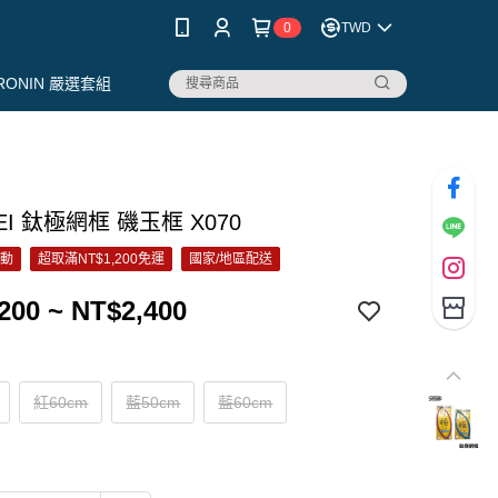
0
TWD
RONIN 嚴選套組
UEI 鈦極網框 磯玉框 X070
活動
超取滿NT$1,200免運
國家/地區配送
200 ~ NT$2,400
紅60cm
藍50cm
藍60cm