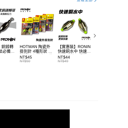
台灣）商業銀行
華泰商業銀行
業銀行
遠東國際商業銀行
業銀行
永豐商業銀行
分期
業銀行
星展（台灣）商業銀行
際商業銀行
中國信託商業銀行
你分期使用說明】
天信用卡公司
享後付
由台灣大哥大提供，台灣大哥大用戶可立即使用無須另外申請。
式選擇「大哥付你分期」，訂單成立後會自動跳轉到大哥付的交易
證手機門號後，選擇欲分期的期數、繳款截止日，確認付款後即
FTEE先享後付」】
】銅錘轉
HOTMAN 陶瓷外
【實惠裝】RONIN
頂級藍色豆 太空
。
先享後付是「在收到商品之後才付款」的支付方式。 讓您購物簡單
法必備
掛別針 4種形狀 外
快速銅水中 快速/
T514
准額度、可分期數及費用金額請依後續交易確認頁面所載為準。
心！
掛浮標座 釣魚配件
遠投 磯釣配重鉛
NT$45
NT$44
NT$54
立30分鐘內，如未前往確認交易或遇審核未通過，訂單將自動取
：不需註冊會員、不需綁卡、不需儲值。
浮標別針 陶瓷外掛
T201
NT$50
NT$49
NT$60
「轉專審核」未通過狀況，表示未達大哥付你分期系統評分，恕
：只要手機號碼，簡訊認證，即可結帳。
浮標別針座 浮標滑
評估內容。
：先確認商品／服務後，再付款。
豆 浮標座 陶瓷滑
式說明】
豆 外掛阿波 外掛
項不併入電信帳單，「大哥付你分期」於每月結算日後寄送繳費提
浮標 磯釣小零件
EE先享後付」結帳流程】
磯釣小物 磯釣
方式選擇「AFTEE先享後付」後，將跳轉至「AFTEE先享後
付款
T720
訊連結打開帳單後，可選擇「超商條碼／台灣大直營門市／銀行轉
頁面，進行簡訊認證並確認金額後，即可完成結帳。
付／iPASS MONEY」等通路繳費。
0，滿NT$1,200(含以上)免運費
成立數日內，您將收到繳費通知簡訊。
費通知簡訊後14天內，點擊此簡訊中的連結，可透過四大超商
項】
網路銀行／等多元方式進行付款，方視為交易完成。
家取貨
係由「台灣大哥大股份有限公司」（以下簡稱本公司）所提供，讓
：結帳手續完成當下不需立刻繳費，但若您需要取消訂單，請聯
0，滿NT$1,200(含以上)免運費
易時，得透過本服務購買商品或服務，並由商店將買賣／分期付
的店家。未經商家同意取消之訂單仍視為有效，需透過AFTEE
金債權讓與本公司後，依約使用本公司帳單繳交帳款。
繳納相關費用。
付款
意付款使用「大哥付你分期」之契約關係目的，商店將以您的個人
否成功請以「AFTEE先享後付 」之結帳頁面顯示為準，若有關於