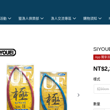
活動
獵漁人俱樂部
漁人交流專區
購物須知
SIYO
App 獨享
NT$2,
樣式
紅50cm
數量