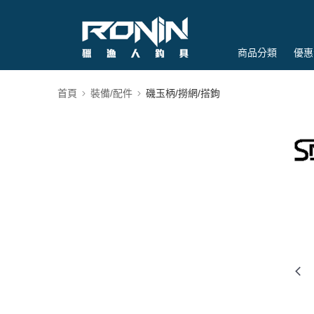
商品分類
優惠
首頁
裝備/配件
磯玉柄/撈網/搭鉤