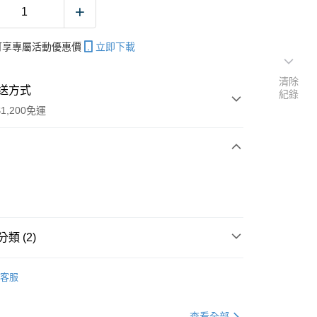
帳可享專屬活動優惠價
立即下載
清除
送方式
紀錄
1,200免運
次付款
期付款
0 利率 每期
NT$733
21家銀行
類 (2)
庫商業銀行
第一商業銀行
付款
業銀行
彰化商業銀行
磯玉柄/撈網/搭鉤
業儲蓄銀行
台北富邦商業銀行
客服
專區
磯釣裝備指南
華商業銀行
兆豐國際商業銀行
小企業銀行
台中商業銀行
查看全部