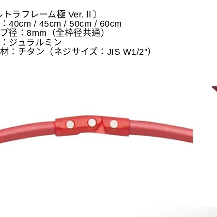
トラフレーム極 Ver.Ⅱ〕
40cm / 45cm / 50cm / 60cm
イプ径：8mm（全枠径共通）
材：ジュラルミン
材：チタン（ネジサイズ：JIS W1/2"）