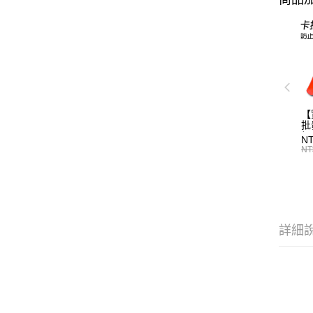
【
批
標
N
T0
NT
詳細