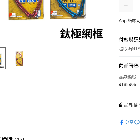
App 結
付款與運
超取滿NT$
付款方式
商品特色
信用卡一
商品編號
9188905
信用卡分
3 期 
商品相關分
合作金
超商取貨
華南商
裝備/配件
Apple Pay
上海商
分享
主題釣法
國泰世
街口支付
臺灣中
價購 (42)