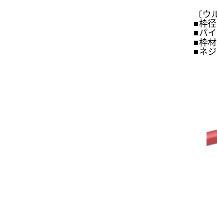
〔ウル
■枠径：
■パ
■枠
■ネジ