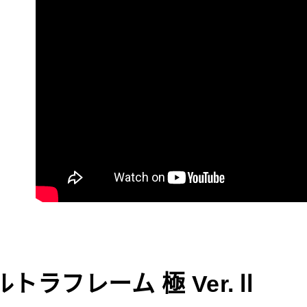
資料（包
是否繳費成
每筆NT$6
用，由本
付客戶支
3.完整用
付款後7-1
【注意事
每筆NT$6
１．透過由
交易，需
一般宅配
求債權轉
２．關於
每筆NT$1
https://aft
３．未成
離島一般
「AFTE
每筆NT$2
任。
４．使用「
貨到付款
即時審查
結果請求
每筆NT$2
５．嚴禁
形，恩沛
國家/地區
動。
計)，訂單才
ルトラフレーム 極 Ver.Ⅱ