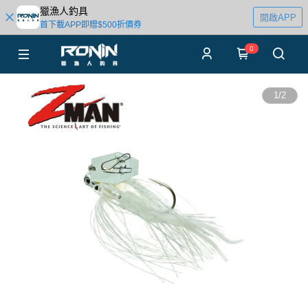
獵漁人釣具
開啟APP
首下載APP即贈$500折價券
0
1
/
2