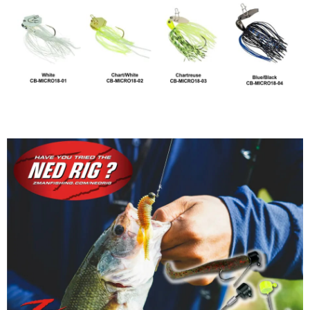
貨到付款（門市自取請勿下單，請聯繫客服）
４．使用「AFTEE先享後付」時，將依據個別帳號之用戶狀況，依本公司即
時審查核予不同之上限額度；若仍有額度不足之情形，本公司將視審查結果
每筆NT$200，滿NT$3,000(含以上)免運費
請求用戶進行身份認證。
５．嚴禁一人註冊多個帳號或使用他人資訊註冊。若發現惡意使用之情形，
國家/地區配送(**下單前請私訊客服確認實際運費(運費另
查看運費
恩沛科技股份有限公司將有權停止該用戶之使用額度並採取法律行動。
計)，訂單才得以成立**)