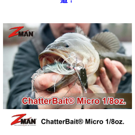
２．便利：只要手機號碼，簡訊認證，即可結帳。
法說明評估內容。
３．安心：先確認商品／服務後，再付款。
【繳款方式說明】
運送方式
1.分期款項不併入電信帳單，「大哥付你分期」於每月結算日後寄送繳費提
【「AFTEE先享後付」結帳流程】
全家取貨付款
醒簡訊。
１．於結帳方式選擇「AFTEE先享後付」後，將跳轉至「AFTEE先享後付」
2.透過簡訊連結打開帳單後，可選擇「超商條碼／台灣大直營門市／銀行轉
每筆NT$60，滿NT$1,200(含以上)免運費
結帳頁面，進行簡訊認證並確認金額後，即可完成結帳。
帳／街口支付／iPASS MONEY」等通路繳費。
２．訂單成立數日內，您將收到繳費通知簡訊。
付款後全家取貨
３．收到繳費通知簡訊後14天內，點擊此簡訊中的連結，可透過四大超商／
【注意事項】
ATM／網路銀行／等多元方式進行付款，方視為交易完成。
每筆NT$60，滿NT$1,200(含以上)免運費
1.本服務係由「台灣大哥大股份有限公司」（以下簡稱本公司）所提供，讓
※ 請注意：結帳手續完成當下不需立刻繳費，但若您需要取消訂單，請聯絡
用戶於交易時，得透過本服務購買商品或服務，並由商店將買賣／分期付款
購買商品的店家。未經商家同意取消之訂單仍視為有效，需透過AFTEE先享
7-11取貨付款
買賣價金債權讓與本公司後，依約使用本公司帳單繳交帳款。
後付繳納相關費用。
2.基於同意付款使用「大哥付你分期」之契約關係目的，商店將以您的個人
每筆NT$60，滿NT$1,200(含以上)免運費
※ 交易是否成功請以「AFTEE先享後付 」之結帳頁面顯示為準，若有關於
資料（包含姓名、電話或地址）提供予台灣大哥大進項蒐集、處理及利用，
是否繳費成功／繳費後需取消欲退款等相關疑問，請聯繫「AFTEE先享後付
由本公司與您本人進行分期帳單所需資料之確認、核對及更正。
客戶支援中心」
https://netprotections.freshdesk.com/support/home
付款後7-11取貨
3.完整用戶服務條款，請詳閱以下連結：
https://oppay.tw/userRule
每筆NT$60，滿NT$1,200(含以上)免運費
【注意事項】
１．透過由恩沛科技股份有限公司提供之「AFTEE先享後付」服務完成之交
一般宅配（門市自取請勿下單，請聯繫客服）
易，需依本服務之必要範圍內提供個人資料，並將交易相關給付款項請求債
權轉讓予恩沛科技股份有限公司。
每筆NT$100，滿NT$2,000(含以上)免運費
２．關於個人資料處理事宜，請瀏覽以下網址：
https://aftee.tw/terms/#terms3
離島一般宅配
３．未成年的使用者請事先徵得法定代理人或監護人之同意方可使用
每筆NT$200，滿NT$2,000(含以上)免運費
「AFTEE先享後付」，若未經同意申辦者引起之損失，本公司不負相關責
任。