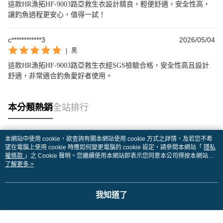
這款HR漁拓HF-9003路亞救生衣設計精良，輕便舒適，安全性高，
讓釣魚過程更安心，值得一試！
c************3
2026/05/04
|
黑
這款HR漁拓HF-9003路亞救生衣經SGS檢驗合格，安全性高且設計
舒適，非常適合釣魚愛好者使用。
本分類熱銷
全站排行
本網站中使用 cookie，欲查詢有關本網站使用 cookie 方式之詳情，及若您不希
熱門標籤
望在電腦上使用 cookie 時應如何變更電腦的 cookie 設定，請參閱本網站「
隱私
權條款
」之 Cookie 聲明。您繼續使用本網站即表示您同意本公司得按本網站使
用條款之 Cookie 聲明使用 cookie。
了解更多 >
我知道了