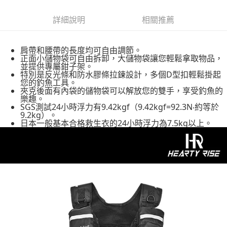
貨到付款
１．簡單：不需註冊會員、不需綁卡、不需儲值。
消。如遇「轉專審核」未通過狀況，表示未達大哥付你分期系統評分，恕無
２．便利：只要手機號碼，簡訊認證，即可結帳。
法說明評估內容。
詳細說明
相關推薦
３．安心：先確認商品／服務後，再付款。
【繳款方式說明】
運送方式
1.分期款項不併入電信帳單，「大哥付你分期」於每月結算日後寄送繳費提
【「AFTEE先享後付」結帳流程】
全家取貨付款
醒簡訊。
肩帶和腰帶的長度均可自由調節。
１．於結帳方式選擇「AFTEE先享後付」後，將跳轉至「AFTEE先享後付」
2.透過簡訊連結打開帳單後，可選擇「超商條碼／台灣大直營門市／銀行轉
正面小儲物袋可自由拆卸，大儲物袋讓您輕鬆拿取物品，
每筆NT$60，滿NT$1,200(含以上)免運費
結帳頁面，進行簡訊認證並確認金額後，即可完成結帳。
帳／街口支付／iPASS MONEY」等通路繳費。
並提供專屬鉗子架。
２．訂單成立數日內，您將收到繳費通知簡訊。
特別是反光條和防水膠條拉鍊設計，多個D型扣輕鬆掛起
付款後全家取貨
３．收到繳費通知簡訊後14天內，點擊此簡訊中的連結，可透過四大超商／
您的釣魚工具。
【注意事項】
ATM／網路銀行／等多元方式進行付款，方視為交易完成。
夾克後面有內袋的儲物袋可以解放您的雙手，享受釣魚的
每筆NT$60，滿NT$1,200(含以上)免運費
1.本服務係由「台灣大哥大股份有限公司」（以下簡稱本公司）所提供，讓
※ 請注意：結帳手續完成當下不需立刻繳費，但若您需要取消訂單，請聯絡
樂趣。
用戶於交易時，得透過本服務購買商品或服務，並由商店將買賣／分期付款
購買商品的店家。未經商家同意取消之訂單仍視為有效，需透過AFTEE先享
SGS測試24小時浮力有9.42kgf（9.42kgf=92.3N‧約等於
7-11取貨付款
買賣價金債權讓與本公司後，依約使用本公司帳單繳交帳款。
後付繳納相關費用。
9.2kg）。
2.基於同意付款使用「大哥付你分期」之契約關係目的，商店將以您的個人
日本一般基本合格救生衣的24小時浮力為7.5kg以上。
每筆NT$60，滿NT$1,200(含以上)免運費
※ 交易是否成功請以「AFTEE先享後付 」之結帳頁面顯示為準，若有關於
資料（包含姓名、電話或地址）提供予台灣大哥大進項蒐集、處理及利用，
是否繳費成功／繳費後需取消欲退款等相關疑問，請聯繫「AFTEE先享後付
由本公司與您本人進行分期帳單所需資料之確認、核對及更正。
客戶支援中心」
https://netprotections.freshdesk.com/support/home
付款後7-11取貨
3.完整用戶服務條款，請詳閱以下連結：
https://oppay.tw/userRule
每筆NT$60，滿NT$1,200(含以上)免運費
【注意事項】
１．透過由恩沛科技股份有限公司提供之「AFTEE先享後付」服務完成之交
一般宅配（門市自取請勿下單，請聯繫客服）
易，需依本服務之必要範圍內提供個人資料，並將交易相關給付款項請求債
權轉讓予恩沛科技股份有限公司。
每筆NT$100，滿NT$2,000(含以上)免運費
２．關於個人資料處理事宜，請瀏覽以下網址：
https://aftee.tw/terms/#terms3
離島一般宅配
３．未成年的使用者請事先徵得法定代理人或監護人之同意方可使用
每筆NT$200，滿NT$2,000(含以上)免運費
「AFTEE先享後付」，若未經同意申辦者引起之損失，本公司不負相關責