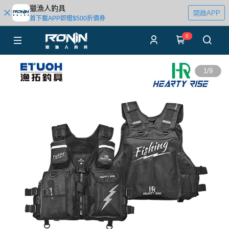
獵漁人釣具
開啟APP
首下載APP即贈$500折價券
0
1
/
9