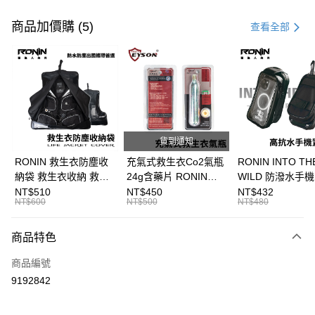
付款方式
信用卡一次付款
商品加價購 (5)
查看全部
信用卡分期付款
3 期 0 利率 每期
NT$533
21家銀行
合作金庫商業銀行
第一商業銀行
超商取貨付款
華南商業銀行
彰化商業銀行
Apple Pay
上海商業儲蓄銀行
台北富邦商業銀行
國泰世華商業銀行
兆豐國際商業銀行
貨到通知
街口支付
臺灣中小企業銀行
台中商業銀行
RONIN 救生衣防塵收
充氣式救生衣Co2氣瓶
RONIN INTO TH
匯豐（台灣）商業銀行
華泰商業銀行
納袋 救生衣收納 救生
24g含藥片 RONIN
WILD 防潑水手
悠遊付
聯邦商業銀行
遠東國際商業銀行
衣袋 救生衣套 T723
INTO THE WILD 短版
袋 配件收納袋 收納擴
NT$510
NT$450
NT$432
元大商業銀行
永豐商業銀行
NT$600
NT$500
NT$480
大哥付你分期
腰掛式充氣助浮衣適用
充袋 手機袋 T94
玉山商業銀行
星展（台灣）商業銀行
T593
相關說明
台新國際商業銀行
中國信託商業銀行
商品特色
【大哥付你分期使用說明】
台灣樂天信用卡公司
AFTEE先享後付
1.本服務由台灣大哥大提供，台灣大哥大用戶可立即使用無須另外申請。
商品編號
2.付款方式選擇「大哥付你分期」，訂單成立後會自動跳轉到大哥付的交易
相關說明
流程，驗證手機門號後，選擇欲分期的期數、繳款截止日，確認付款後即完
9192842
【關於「AFTEE先享後付」】
成交易。
ATM付款
AFTEE先享後付是「在收到商品之後才付款」的支付方式。 讓您購物簡單
3.實際核准額度、可分期數及費用金額請依後續交易確認頁面所載為準。
便利好安心！
4.訂單成立30分鐘內，如未前往確認交易或遇審核未通過，訂單將自動取