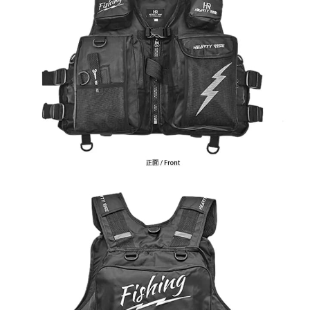
任。
貨到付款（門市自取請勿下單，請聯繫客服）
４．使用「AFTEE先享後付」時，將依據個別帳號之用戶狀況，依本公司即
時審查核予不同之上限額度；若仍有額度不足之情形，本公司將視審查結果
每筆NT$200，滿NT$3,000(含以上)免運費
請求用戶進行身份認證。
５．嚴禁一人註冊多個帳號或使用他人資訊註冊。若發現惡意使用之情形，
國家/地區配送(**下單前請私訊客服確認實際運費(運費另
查看運費
恩沛科技股份有限公司將有權停止該用戶之使用額度並採取法律行動。
計)，訂單才得以成立**)