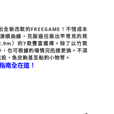
50，滿NT$2,000(含以上)免運費
易時，得透過本服務購買商品或服務，並由商店將買賣／分期付
的店家。未經商家同意取消之訂單仍視為有效，需透過AFTEE
金債權讓與本公司後，依約使用本公司帳單繳交帳款。
繳納相關費用。
宅配
意付款使用「大哥付你分期」之契約關係目的，商店將以您的個人
否成功請以「AFTEE先享後付 」之結帳頁面顯示為準，若有關於
含姓名、電話或地址）提供予台灣大哥大進項蒐集、處理及利
功／繳費後需取消欲退款等相關疑問，請聯繫「AFTEE先享後
00，滿NT$2,000(含以上)免運費
公司與您本人進行分期帳單所需資料之確認、核對及更正。
援中心」
https://netprotections.freshdesk.com/support/home
戶服務條款，請詳閱以下連結：
https://oppay.tw/userRule
（門市自取請勿下單，請聯繫客服）
全新改款的FREEGAME！不惜成本
項】
00，滿NT$3,000(含以上)免運費
美滑順曲線，克服過往振出竿常見的晃
恩沛科技股份有限公司提供之「AFTEE先享後付」服務完成之
依本服務之必要範圍內提供個人資料，並將交易相關給付款項請
約2.9m）的7款豐富選擇。除了以竹筴
讓予恩沛科技股份有限公司。
外，也可根據釣場情況迅速更換。不須
個人資料處理事宜，請瀏覽以下網址：
ee.tw/terms/#terms3
遠投、魚皮鉤甚至船釣小物等。
年的使用者請事先徵得法定代理人或監護人之同意方可使用
E先享後付」，若未經同意申辦者引起之損失，本公司不負相關責
指南全在這！
AFTEE先享後付」時，將依據個別帳號之用戶狀況，依本公司
核予不同之上限額度；若仍有額度不足之情形，本公司將視審查
用戶進行身份認證。
一人註冊多個帳號或使用他人資訊註冊。若發現惡意使用之情
科技股份有限公司將有權停止該用戶之使用額度並採取法律行