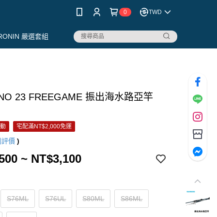
0
TWD
RONIN 嚴選套組
ANO 23 FREEGAME 振出海水路亞竿
活動
宅配滿NT$2,000免運
則評價
)
500 ~ NT$3,100
S76ML
S76UL
S80ML
S86ML