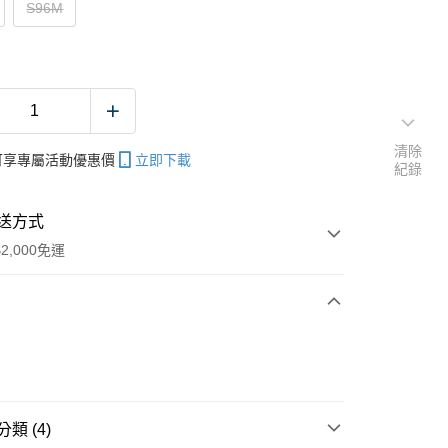
S96M
清除
帳可享專屬活動優惠價
立即下載
紀錄
送方式
2,000免運
次付款
期付款
0 利率 每期
NT$833
21家銀行
類 (4)
庫商業銀行
第一商業銀行