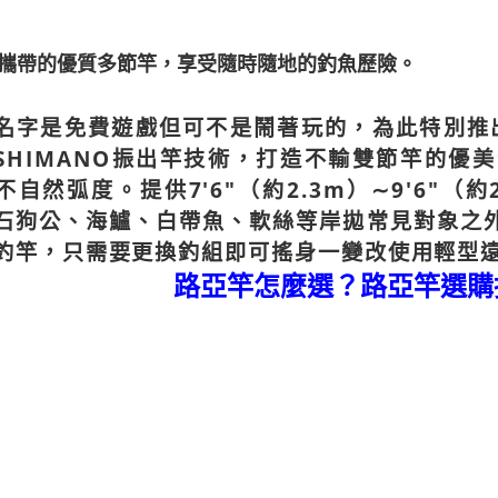
每筆NT$1
用戶於交
絡購買商品
款買賣價
先享後付
離島一般
2.基於同
※ 交易是
攜帶的優質多節竿，享受隨時隨地的釣魚歷險。
資料（包
是否繳費成
每筆NT$2
用，由本
付客戶支
3.完整用
貨到付款
名字是免費遊戲但可不是鬧著玩的，為此特別推出
【注意事
每筆NT$2
SHIMANO振出竿技術，打造不輸雙節竿的優
１．透過由
交易，需
不自然弧度。提供7'6"（約2.3m）∼9'6"（
求債權轉
石狗公、海鱸、白帶魚、軟絲等岸拋常見對象之
２．關於
https://aft
釣竿，只需要更換釣組即可搖身一變改使用輕型
３．未成
「AFTE
路亞竿怎麼選？路亞竿選購
任。
４．使用「
即時審查
結果請求
５．嚴禁
形，恩沛
動。