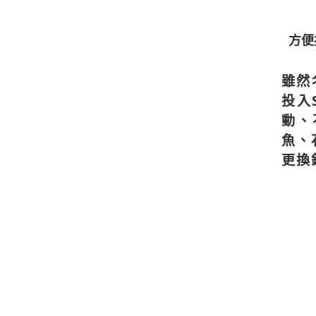
方便
雖然
投入
動、
魚、
更換