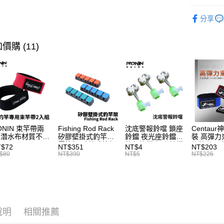
華南商
釣竿
海
街口支付
上海商
分享
品牌專區
國泰世
悠遊付
臺灣中
首購、新
價購 (11)
匯豐（
大哥付你
聯邦商
帥氣老爸
相關說明
元大商
【大哥付
玉山商
AFTEE先
1.本服務
台新國
2.付款方
相關說明
台灣樂
流程，驗
【關於「A
ATM付款
完成交易
AFTEE
3.實際核
便利好安
ONIN 束竿帶兩
Fishing Rod Rack
沈底警報鈴噹 鎖座
Centaur
4.訂單成
貨到付款
１．簡單
 潛水布材質不傷
矽膠壁掛式釣竿架
鈴鐺 夜光座鈴鐺
裝 高彈力
消。如遇
２．便利
竿 A027
置竿架 壁鎖式竿架
釣魚鈴鐺 沉底鈴鐺
綁竿帶 彈
T$72
NT$351
NT$4
NT$203
無法說明
３．安心
釣竿展示架 T1086
1入 可插
束帶 A03
$80
NT$390
NT$5
NT$226
【繳款方
Ø4.5x37mm夜光
運送方式
1.分期款
【「AFT
棒 T115
醒簡訊。
１．於結帳
一般宅配
2.透過簡
付」結帳
帳／街口支
每筆NT$1
２．訂單
３．收到繳
說明
相關推薦
【注意事
／ATM／
大型宅配
1.本服務
※ 請注意