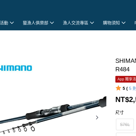
活動
獵漁人俱樂部
漁人交流專區
購物須知
SHIM
R484
App 獨享
5 (
5
NT$2,
尺寸
S76L