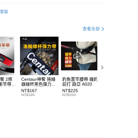
業銀行
彰化商業銀行
水路亞竿
業儲蓄銀行
台北富邦商業銀行
客服
SHIMANO
華商業銀行
兆豐國際商業銀行
小企業銀行
台中商業銀行
手必購商品
路亞新手必購商品
查看全部
台灣）商業銀行
華泰商業銀行
分期
業銀行
遠東國際商業銀行
｜精選必購商品
業銀行
永豐商業銀行
你分期使用說明】
業銀行
星展（台灣）商業銀行
享後付
由台灣大哥大提供，台灣大哥大用戶可立即使用無須另外申請。
際商業銀行
中國信託商業銀行
式選擇「大哥付你分期」，訂單成立後會自動跳轉到大哥付的交易
天信用卡公司
證手機門號後，選擇欲分期的期數、繳款截止日，確認付款後即
FTEE先享後付」】
。
先享後付是「在收到商品之後才付款」的支付方式。 讓您購物簡單
准額度、可分期數及費用金額請依後續交易確認頁面所載為準。
心！
神奪 2條
Centaur神奪 捲線
釣魚置竿腰帶 磯釣
釣竿橡膠尾塞
立30分鐘內，如未前往確認交易或遇審核未通過，訂單將自動取
：不需註冊會員、不需綁卡、不需儲值。
束竿帶
器線杯黑色彈力帶
前打 路亞 A020
T513
「轉專審核」未通過狀況，表示未達大哥付你分期系統評分，恕
：只要手機號碼，簡訊認證，即可結帳。
性魔鬼氈
T227
NT$167
NT$225
NT$27
評估內容。
：先確認商品／服務後，再付款。
7
NT$185
NT$250
NT$30
式說明】
項不併入電信帳單，「大哥付你分期」於每月結算日後寄送繳費提
EE先享後付」結帳流程】
方式選擇「AFTEE先享後付」後，將跳轉至「AFTEE先享後
（門市自取請勿下單，請聯繫客服）
訊連結打開帳單後，可選擇「超商條碼／台灣大直營門市／銀行轉
頁面，進行簡訊認證並確認金額後，即可完成結帳。
付／iPASS MONEY」等通路繳費。
00，滿NT$2,000(含以上)免運費
成立數日內，您將收到繳費通知簡訊。
費通知簡訊後14天內，點擊此簡訊中的連結，可透過四大超商
項】
網路銀行／等多元方式進行付款，方視為交易完成。
(門市自取請勿下單，請聯繫客服）
係由「台灣大哥大股份有限公司」（以下簡稱本公司）所提供，讓
：結帳手續完成當下不需立刻繳費，但若您需要取消訂單，請聯