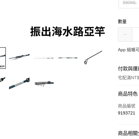
S90ML
數量
App 結
付款與運
宅配滿NT$
付款方式
商品特色
信用卡一
商品編號
9193721
信用卡分
3 期 
商品相關分
合作金
Apple Pay