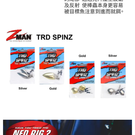
貨到付款（門市自取請勿下單，請聯繫客服）
４．使用「AFTEE先享後付」時，將依據個別帳號之用戶狀況，依本公司即
時審查核予不同之上限額度；若仍有額度不足之情形，本公司將視審查結果
每筆NT$200，滿NT$3,000(含以上)免運費
請求用戶進行身份認證。
５．嚴禁一人註冊多個帳號或使用他人資訊註冊。若發現惡意使用之情形，
國家/地區配送(**下單前請私訊客服確認實際運費(運費另
查看運費
恩沛科技股份有限公司將有權停止該用戶之使用額度並採取法律行動。
計)，訂單才得以成立**)