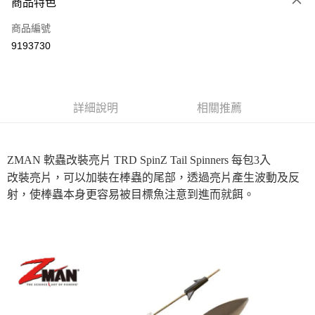
商品特色
信用卡一次付款
商品編號
信用卡分期付款
9193730
3 期 0 利率 每期
NT$63
21家銀行
合作金庫商業銀行
第一商業銀行
超商取貨付款
華南商業銀行
彰化商業銀行
詳細說明
相關推薦
Apple Pay
上海商業儲蓄銀行
台北富邦商業銀行
國泰世華商業銀行
兆豐國際商業銀行
街口支付
臺灣中小企業銀行
台中商業銀行
匯豐（台灣）商業銀行
華泰商業銀行
ZMAN 軟蟲改裝亮片 TRD SpinZ Tail Spinners 每包3入
悠遊付
聯邦商業銀行
遠東國際商業銀行
改裝亮片，可以加裝在棒蟲的尾部，透過亮片產生波動及反
元大商業銀行
永豐商業銀行
大哥付你分期
射，使棒蟲本身更容易被目標魚注意到進而就餌。
玉山商業銀行
星展（台灣）商業銀行
相關說明
台新國際商業銀行
中國信託商業銀行
【大哥付你分期使用說明】
台灣樂天信用卡公司
AFTEE先享後付
1.本服務由台灣大哥大提供，台灣大哥大用戶可立即使用無須另外申請。
2.付款方式選擇「大哥付你分期」，訂單成立後會自動跳轉到大哥付的交易
相關說明
流程，驗證手機門號後，選擇欲分期的期數、繳款截止日，確認付款後即完
【關於「AFTEE先享後付」】
成交易。
ATM付款
AFTEE先享後付是「在收到商品之後才付款」的支付方式。 讓您購物簡單
3.實際核准額度、可分期數及費用金額請依後續交易確認頁面所載為準。
便利好安心！
4.訂單成立30分鐘內，如未前往確認交易或遇審核未通過，訂單將自動取
貨到付款
１．簡單：不需註冊會員、不需綁卡、不需儲值。
消。如遇「轉專審核」未通過狀況，表示未達大哥付你分期系統評分，恕無