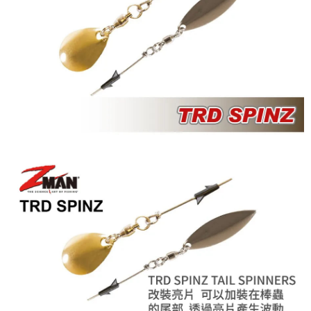
２．便利：只要手機號碼，簡訊認證，即可結帳。
法說明評估內容。
３．安心：先確認商品／服務後，再付款。
【繳款方式說明】
運送方式
1.分期款項不併入電信帳單，「大哥付你分期」於每月結算日後寄送繳費提
【「AFTEE先享後付」結帳流程】
全家取貨付款
醒簡訊。
１．於結帳方式選擇「AFTEE先享後付」後，將跳轉至「AFTEE先享後付」
2.透過簡訊連結打開帳單後，可選擇「超商條碼／台灣大直營門市／銀行轉
每筆NT$60，滿NT$1,200(含以上)免運費
結帳頁面，進行簡訊認證並確認金額後，即可完成結帳。
帳／街口支付／iPASS MONEY」等通路繳費。
２．訂單成立數日內，您將收到繳費通知簡訊。
付款後全家取貨
３．收到繳費通知簡訊後14天內，點擊此簡訊中的連結，可透過四大超商／
【注意事項】
ATM／網路銀行／等多元方式進行付款，方視為交易完成。
每筆NT$60，滿NT$1,200(含以上)免運費
1.本服務係由「台灣大哥大股份有限公司」（以下簡稱本公司）所提供，讓
※ 請注意：結帳手續完成當下不需立刻繳費，但若您需要取消訂單，請聯絡
用戶於交易時，得透過本服務購買商品或服務，並由商店將買賣／分期付款
購買商品的店家。未經商家同意取消之訂單仍視為有效，需透過AFTEE先享
7-11取貨付款
買賣價金債權讓與本公司後，依約使用本公司帳單繳交帳款。
後付繳納相關費用。
2.基於同意付款使用「大哥付你分期」之契約關係目的，商店將以您的個人
每筆NT$60，滿NT$1,200(含以上)免運費
※ 交易是否成功請以「AFTEE先享後付 」之結帳頁面顯示為準，若有關於
資料（包含姓名、電話或地址）提供予台灣大哥大進項蒐集、處理及利用，
是否繳費成功／繳費後需取消欲退款等相關疑問，請聯繫「AFTEE先享後付
由本公司與您本人進行分期帳單所需資料之確認、核對及更正。
客戶支援中心」
https://netprotections.freshdesk.com/support/home
付款後7-11取貨
3.完整用戶服務條款，請詳閱以下連結：
https://oppay.tw/userRule
每筆NT$60，滿NT$1,200(含以上)免運費
【注意事項】
１．透過由恩沛科技股份有限公司提供之「AFTEE先享後付」服務完成之交
一般宅配（門市自取請勿下單，請聯繫客服）
易，需依本服務之必要範圍內提供個人資料，並將交易相關給付款項請求債
權轉讓予恩沛科技股份有限公司。
每筆NT$100，滿NT$2,000(含以上)免運費
２．關於個人資料處理事宜，請瀏覽以下網址：
https://aftee.tw/terms/#terms3
離島一般宅配
３．未成年的使用者請事先徵得法定代理人或監護人之同意方可使用
每筆NT$200，滿NT$2,000(含以上)免運費
「AFTEE先享後付」，若未經同意申辦者引起之損失，本公司不負相關責
任。