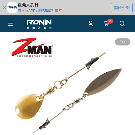
獵漁人釣具
開啟APP
首下載APP即贈$500折價券
0
1
/
7