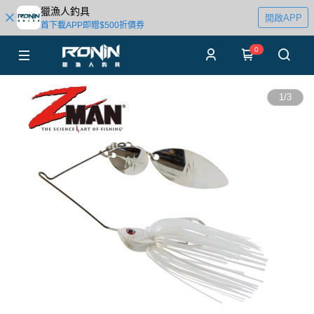
獵漁人釣具
開啟APP
首下載APP即贈$500折價券
0
1
/
3