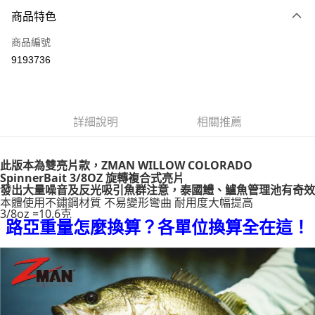
付款方式
商品特色
信用卡一次付款
商品編號
信用卡分期付款
9193736
3 期 0 利率 每期
NT$91
21家銀行
合作金庫商業銀行
第一商業銀行
超商取貨付款
華南商業銀行
彰化商業銀行
詳細說明
相關推薦
Apple Pay
上海商業儲蓄銀行
台北富邦商業銀行
國泰世華商業銀行
兆豐國際商業銀行
街口支付
臺灣中小企業銀行
台中商業銀行
此版本為雙亮片款，
ZMAN WILLOW COLORADO
匯豐（台灣）商業銀行
華泰商業銀行
SpinnerBait 3/8OZ 旋轉複合式亮片
悠遊付
聯邦商業銀行
遠東國際商業銀行
發出大量噪音及反光吸引魚群注意，泰國鱧、鱸魚管理池有奇效
元大商業銀行
永豐商業銀行
本體使用不鏽鋼材質 不易變形彎曲 耐用度大幅提高
大哥付你分期
3/8oz =10.6克
玉山商業銀行
星展（台灣）商業銀行
相關說明
路亞重量怎麼換算？各單位換算全在這！
台新國際商業銀行
中國信託商業銀行
【大哥付你分期使用說明】
台灣樂天信用卡公司
AFTEE先享後付
1.本服務由台灣大哥大提供，台灣大哥大用戶可立即使用無須另外申請。
2.付款方式選擇「大哥付你分期」，訂單成立後會自動跳轉到大哥付的交易
相關說明
流程，驗證手機門號後，選擇欲分期的期數、繳款截止日，確認付款後即完
【關於「AFTEE先享後付」】
成交易。
ATM付款
AFTEE先享後付是「在收到商品之後才付款」的支付方式。 讓您購物簡單
3.實際核准額度、可分期數及費用金額請依後續交易確認頁面所載為準。
便利好安心！
4.訂單成立30分鐘內，如未前往確認交易或遇審核未通過，訂單將自動取