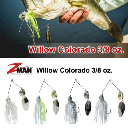
貨到付款
１．簡單：不需註冊會員、不需綁卡、不需儲值。
消。如遇「轉專審核」未通過狀況，表示未達大哥付你分期系統評分，恕無
２．便利：只要手機號碼，簡訊認證，即可結帳。
法說明評估內容。
３．安心：先確認商品／服務後，再付款。
【繳款方式說明】
運送方式
1.分期款項不併入電信帳單，「大哥付你分期」於每月結算日後寄送繳費提
【「AFTEE先享後付」結帳流程】
全家取貨付款
醒簡訊。
１．於結帳方式選擇「AFTEE先享後付」後，將跳轉至「AFTEE先享後付」
2.透過簡訊連結打開帳單後，可選擇「超商條碼／台灣大直營門市／銀行轉
每筆NT$60，滿NT$1,200(含以上)免運費
結帳頁面，進行簡訊認證並確認金額後，即可完成結帳。
帳／街口支付／iPASS MONEY」等通路繳費。
２．訂單成立數日內，您將收到繳費通知簡訊。
付款後全家取貨
３．收到繳費通知簡訊後14天內，點擊此簡訊中的連結，可透過四大超商／
【注意事項】
ATM／網路銀行／等多元方式進行付款，方視為交易完成。
每筆NT$60，滿NT$1,200(含以上)免運費
1.本服務係由「台灣大哥大股份有限公司」（以下簡稱本公司）所提供，讓
※ 請注意：結帳手續完成當下不需立刻繳費，但若您需要取消訂單，請聯絡
用戶於交易時，得透過本服務購買商品或服務，並由商店將買賣／分期付款
購買商品的店家。未經商家同意取消之訂單仍視為有效，需透過AFTEE先享
7-11取貨付款
買賣價金債權讓與本公司後，依約使用本公司帳單繳交帳款。
後付繳納相關費用。
2.基於同意付款使用「大哥付你分期」之契約關係目的，商店將以您的個人
每筆NT$60，滿NT$1,200(含以上)免運費
※ 交易是否成功請以「AFTEE先享後付 」之結帳頁面顯示為準，若有關於
資料（包含姓名、電話或地址）提供予台灣大哥大進項蒐集、處理及利用，
是否繳費成功／繳費後需取消欲退款等相關疑問，請聯繫「AFTEE先享後付
由本公司與您本人進行分期帳單所需資料之確認、核對及更正。
客戶支援中心」
https://netprotections.freshdesk.com/support/home
付款後7-11取貨
3.完整用戶服務條款，請詳閱以下連結：
https://oppay.tw/userRule
每筆NT$60，滿NT$1,200(含以上)免運費
【注意事項】
１．透過由恩沛科技股份有限公司提供之「AFTEE先享後付」服務完成之交
一般宅配（門市自取請勿下單，請聯繫客服）
易，需依本服務之必要範圍內提供個人資料，並將交易相關給付款項請求債
權轉讓予恩沛科技股份有限公司。
每筆NT$100，滿NT$2,000(含以上)免運費
２．關於個人資料處理事宜，請瀏覽以下網址：
https://aftee.tw/terms/#terms3
離島一般宅配
３．未成年的使用者請事先徵得法定代理人或監護人之同意方可使用
每筆NT$200，滿NT$2,000(含以上)免運費
「AFTEE先享後付」，若未經同意申辦者引起之損失，本公司不負相關責