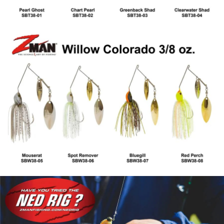
任。
貨到付款（門市自取請勿下單，請聯繫客服）
４．使用「AFTEE先享後付」時，將依據個別帳號之用戶狀況，依本公司即
時審查核予不同之上限額度；若仍有額度不足之情形，本公司將視審查結果
每筆NT$200，滿NT$3,000(含以上)免運費
請求用戶進行身份認證。
５．嚴禁一人註冊多個帳號或使用他人資訊註冊。若發現惡意使用之情形，
國家/地區配送(**下單前請私訊客服確認實際運費(運費另
查看運費
恩沛科技股份有限公司將有權停止該用戶之使用額度並採取法律行動。
計)，訂單才得以成立**)