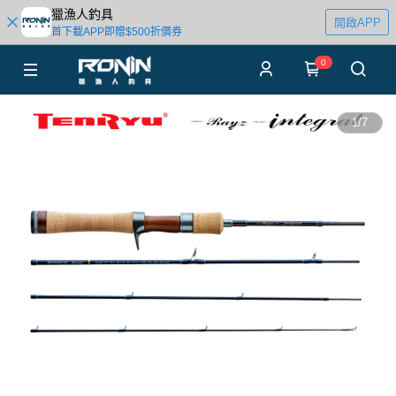
獵漁人釣具
開啟APP
首下載APP即贈$500折價券
0
1
/
7