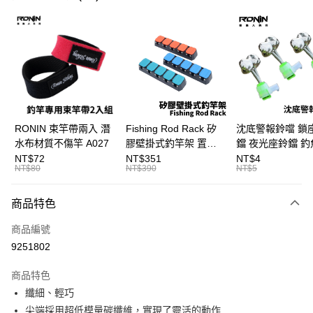
信用卡分期付款
3 期 0 利率 每期
NT$2,933
21家銀行
合作金庫商業銀行
第一商業銀行
Apple Pay
華南商業銀行
彰化商業銀行
街口支付
上海商業儲蓄銀行
台北富邦商業銀行
國泰世華商業銀行
兆豐國際商業銀行
悠遊付
臺灣中小企業銀行
台中商業銀行
RONIN 束竿帶兩入 潛
Fishing Rod Rack 矽
沈底警報鈴噹 鎖
匯豐（台灣）商業銀行
華泰商業銀行
水布材質不傷竿 A027
膠壁掛式釣竿架 置竿
鐺 夜光座鈴鐺 釣
大哥付你分期
聯邦商業銀行
遠東國際商業銀行
架 壁鎖式竿架 釣竿展
鐺 沉底鈴鐺 1入 可插
NT$72
NT$351
NT$4
相關說明
元大商業銀行
永豐商業銀行
NT$80
NT$390
NT$5
示架 T1086
Ø4.5x37mm夜光
【大哥付你分期使用說明】
玉山商業銀行
星展（台灣）商業銀行
T115
AFTEE先享後付
1.本服務由台灣大哥大提供，台灣大哥大用戶可立即使用無須另外申請。
台新國際商業銀行
中國信託商業銀行
商品特色
2.付款方式選擇「大哥付你分期」，訂單成立後會自動跳轉到大哥付的交易
相關說明
台灣樂天信用卡公司
流程，驗證手機門號後，選擇欲分期的期數、繳款截止日，確認付款後即完
【關於「AFTEE先享後付」】
成交易。
商品編號
ATM付款
AFTEE先享後付是「在收到商品之後才付款」的支付方式。 讓您購物簡單
3.實際核准額度、可分期數及費用金額請依後續交易確認頁面所載為準。
9251802
便利好安心！
4.訂單成立30分鐘內，如未前往確認交易或遇審核未通過，訂單將自動取
貨到付款
１．簡單：不需註冊會員、不需綁卡、不需儲值。
消。如遇「轉專審核」未通過狀況，表示未達大哥付你分期系統評分，恕無
２．便利：只要手機號碼，簡訊認證，即可結帳。
商品特色
法說明評估內容。
３．安心：先確認商品／服務後，再付款。
【繳款方式說明】
運送方式
纖細、輕巧
1.分期款項不併入電信帳單，「大哥付你分期」於每月結算日後寄送繳費提
【「AFTEE先享後付」結帳流程】
尖端採用超低模量碳纖維，實現了靈活的動作