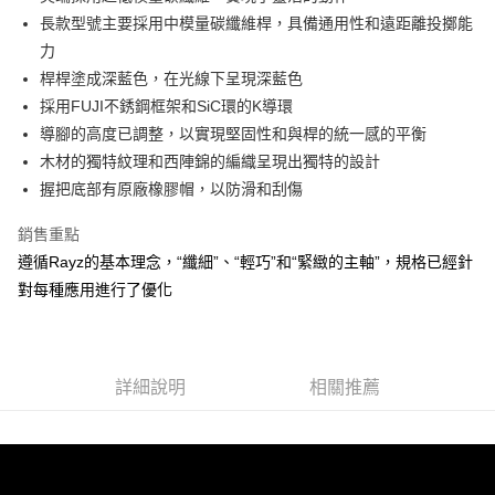
一般宅配（門市自取請勿下單，請聯繫客服）
醒簡訊。
１．於結帳方式選擇「AFTEE先享後付」後，將跳轉至「AFTEE先享後付」
長款型號主要採用中模量碳纖維桿，具備通用性和遠距離投擲能
2.透過簡訊連結打開帳單後，可選擇「超商條碼／台灣大直營門市／銀行轉
每筆NT$100，滿NT$2,000(含以上)免運費
結帳頁面，進行簡訊認證並確認金額後，即可完成結帳。
帳／街口支付／iPASS MONEY」等通路繳費。
力
２．訂單成立數日內，您將收到繳費通知簡訊。
離島一般宅配
３．收到繳費通知簡訊後14天內，點擊此簡訊中的連結，可透過四大超商／
桿桿塗成深藍色，在光線下呈現深藍色
【注意事項】
ATM／網路銀行／等多元方式進行付款，方視為交易完成。
每筆NT$200，滿NT$2,000(含以上)免運費
1.本服務係由「台灣大哥大股份有限公司」（以下簡稱本公司）所提供，讓
採用FUJI不銹鋼框架和SiC環的K導環
※ 請注意：結帳手續完成當下不需立刻繳費，但若您需要取消訂單，請聯絡
用戶於交易時，得透過本服務購買商品或服務，並由商店將買賣／分期付款
導腳的高度已調整，以實現堅固性和與桿的統一感的平衡
購買商品的店家。未經商家同意取消之訂單仍視為有效，需透過AFTEE先享
貨到付款（門市自取請勿下單，請聯繫客服）
買賣價金債權讓與本公司後，依約使用本公司帳單繳交帳款。
後付繳納相關費用。
木材的獨特紋理和西陣錦的編織呈現出獨特的設計
2.基於同意付款使用「大哥付你分期」之契約關係目的，商店將以您的個人
每筆NT$200，滿NT$3,000(含以上)免運費
※ 交易是否成功請以「AFTEE先享後付 」之結帳頁面顯示為準，若有關於
資料（包含姓名、電話或地址）提供予台灣大哥大進項蒐集、處理及利用，
握把底部有原廠橡膠帽，以防滑和刮傷
是否繳費成功／繳費後需取消欲退款等相關疑問，請聯繫「AFTEE先享後付
由本公司與您本人進行分期帳單所需資料之確認、核對及更正。
客戶支援中心」
https://netprotections.freshdesk.com/support/home
3.完整用戶服務條款，請詳閱以下連結：
https://oppay.tw/userRule
銷售重點
【注意事項】
遵循Rayz的基本理念，“纖細”、“輕巧”和“緊緻的主軸”，規格已經針
１．透過由恩沛科技股份有限公司提供之「AFTEE先享後付」服務完成之交
對每種應用進行了優化
易，需依本服務之必要範圍內提供個人資料，並將交易相關給付款項請求債
權轉讓予恩沛科技股份有限公司。
２．關於個人資料處理事宜，請瀏覽以下網址：
https://aftee.tw/terms/#terms3
３．未成年的使用者請事先徵得法定代理人或監護人之同意方可使用
詳細說明
相關推薦
「AFTEE先享後付」，若未經同意申辦者引起之損失，本公司不負相關責
任。
４．使用「AFTEE先享後付」時，將依據個別帳號之用戶狀況，依本公司即
時審查核予不同之上限額度；若仍有額度不足之情形，本公司將視審查結果
請求用戶進行身份認證。
５．嚴禁一人註冊多個帳號或使用他人資訊註冊。若發現惡意使用之情形，