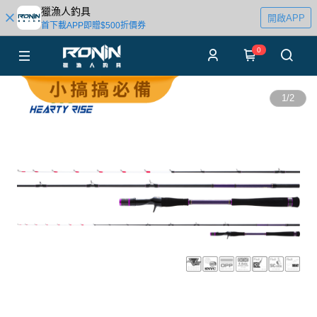
獵漁人釣具
開啟APP
首下載APP即贈$500折價券
0
1
/
2