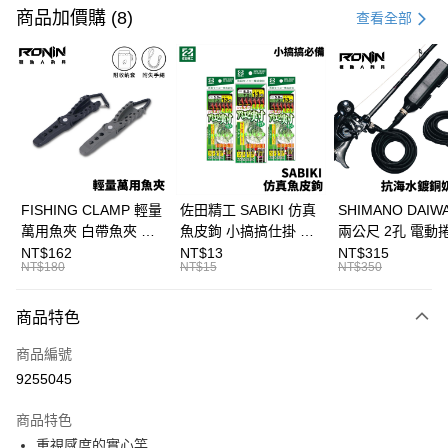
信用卡一次付款
商品加價購 (8)
查看全部
信用卡分期付款
3 期 0 利率 每期
NT$2,233
21家銀行
合作金庫商業銀行
第一商業銀行
Apple Pay
華南商業銀行
彰化商業銀行
街口支付
上海商業儲蓄銀行
台北富邦商業銀行
國泰世華商業銀行
兆豐國際商業銀行
悠遊付
臺灣中小企業銀行
台中商業銀行
FISHING CLAMP 輕量
佐田精工 SABIKI 仿真
SHIMANO DAI
匯豐（台灣）商業銀行
華泰商業銀行
萬用魚夾 白帶魚夾 船
魚皮鉤 小搞搞仕掛 船
兩公尺 2孔 電動
大哥付你分期
聯邦商業銀行
遠東國際商業銀行
釣魚夾 可單手操作
釣 竹筴 鯖魚 H375
奶瓶電源線 奶瓶
NT$162
NT$13
NT$315
相關說明
元大商業銀行
永豐商業銀行
NT$180
NT$15
NT$350
T1090
線 T998
【大哥付你分期使用說明】
玉山商業銀行
星展（台灣）商業銀行
AFTEE先享後付
1.本服務由台灣大哥大提供，台灣大哥大用戶可立即使用無須另外申請。
台新國際商業銀行
中國信託商業銀行
商品特色
2.付款方式選擇「大哥付你分期」，訂單成立後會自動跳轉到大哥付的交易
相關說明
台灣樂天信用卡公司
流程，驗證手機門號後，選擇欲分期的期數、繳款截止日，確認付款後即完
【關於「AFTEE先享後付」】
成交易。
商品編號
ATM付款
AFTEE先享後付是「在收到商品之後才付款」的支付方式。 讓您購物簡單
3.實際核准額度、可分期數及費用金額請依後續交易確認頁面所載為準。
9255045
便利好安心！
4.訂單成立30分鐘內，如未前往確認交易或遇審核未通過，訂單將自動取
貨到付款
１．簡單：不需註冊會員、不需綁卡、不需儲值。
消。如遇「轉專審核」未通過狀況，表示未達大哥付你分期系統評分，恕無
２．便利：只要手機號碼，簡訊認證，即可結帳。
商品特色
法說明評估內容。
３．安心：先確認商品／服務後，再付款。
【繳款方式說明】
運送方式
重視感度的實心竿