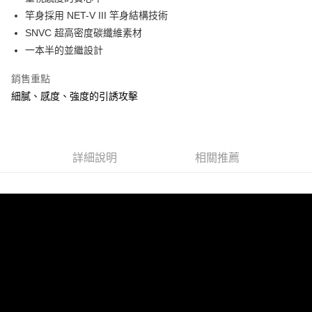
1.分期款項不併入電信帳單，「大哥付你分期」於每月結算日後寄送繳費提
【「AFTEE先享後付」結帳流程】
竿身採用 NET-V III 竿身結構技術
一般宅配（門市自取請勿下單，請聯繫客服）
醒簡訊。
１．於結帳方式選擇「AFTEE先享後付」後，將跳轉至「AFTEE先享後付」
SNVC 超高密度碳纖維素材
2.透過簡訊連結打開帳單後，可選擇「超商條碼／台灣大直營門市／銀行轉
每筆NT$100，滿NT$2,000(含以上)免運費
結帳頁面，進行簡訊認證並確認金額後，即可完成結帳。
帳／街口支付／iPASS MONEY」等通路繳費。
一本半的並繼設計
２．訂單成立數日內，您將收到繳費通知簡訊。
大型宅配(門市自取請勿下單，請聯繫客服）
３．收到繳費通知簡訊後14天內，點擊此簡訊中的連結，可透過四大超商／
【注意事項】
ATM／網路銀行／等多元方式進行付款，方視為交易完成。
銷售重點
每筆NT$150，滿NT$2,000(含以上)免運費
1.本服務係由「台灣大哥大股份有限公司」（以下簡稱本公司）所提供，讓
※ 請注意：結帳手續完成當下不需立刻繳費，但若您需要取消訂單，請聯絡
細膩、感度、強度的引誘攻擊
用戶於交易時，得透過本服務購買商品或服務，並由商店將買賣／分期付款
購買商品的店家。未經商家同意取消之訂單仍視為有效，需透過AFTEE先享
離島一般宅配
買賣價金債權讓與本公司後，依約使用本公司帳單繳交帳款。
後付繳納相關費用。
2.基於同意付款使用「大哥付你分期」之契約關係目的，商店將以您的個人
每筆NT$200，滿NT$2,000(含以上)免運費
※ 交易是否成功請以「AFTEE先享後付 」之結帳頁面顯示為準，若有關於
資料（包含姓名、電話或地址）提供予台灣大哥大進項蒐集、處理及利用，
是否繳費成功／繳費後需取消欲退款等相關疑問，請聯繫「AFTEE先享後付
由本公司與您本人進行分期帳單所需資料之確認、核對及更正。
客戶支援中心」
https://netprotections.freshdesk.com/support/home
貨到付款（門市自取請勿下單，請聯繫客服）
詳細說明
相關推薦
3.完整用戶服務條款，請詳閱以下連結：
https://oppay.tw/userRule
每筆NT$200，滿NT$3,000(含以上)免運費
【注意事項】
１．透過由恩沛科技股份有限公司提供之「AFTEE先享後付」服務完成之交
國家/地區配送(**下單前請私訊客服確認實際運費(運費另
查看運費
易，需依本服務之必要範圍內提供個人資料，並將交易相關給付款項請求債
計)，訂單才得以成立**)
權轉讓予恩沛科技股份有限公司。
２．關於個人資料處理事宜，請瀏覽以下網址：
https://aftee.tw/terms/#terms3
３．未成年的使用者請事先徵得法定代理人或監護人之同意方可使用
「AFTEE先享後付」，若未經同意申辦者引起之損失，本公司不負相關責
任。
４．使用「AFTEE先享後付」時，將依據個別帳號之用戶狀況，依本公司即
時審查核予不同之上限額度；若仍有額度不足之情形，本公司將視審查結果