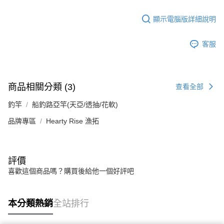
顯示電腦版詳細說明
客服
商品相關分類 (3)
查看全部
釣竿
船釣路亞竿(天亞/透抽/花軟)
品牌專區
Hearty Rise 漁拓
評價
喜歡這個商品嗎？購買後給他一個好評吧
本分類熱銷
全站排行