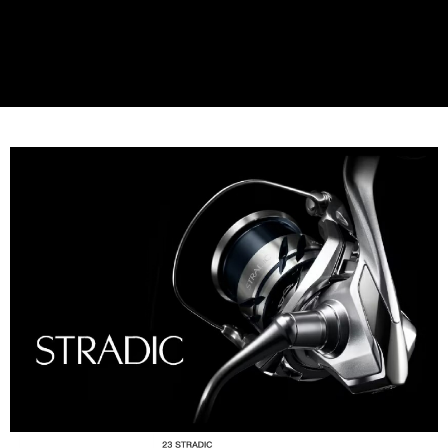
任。
貨到付款（門市自取請勿下單，請聯繫客服）
４．使用「AFTEE先享後付」時，將依據個別帳號之用戶狀況，依本公司即
時審查核予不同之上限額度；若仍有額度不足之情形，本公司將視審查結果
每筆NT$200，滿NT$3,000(含以上)免運費
請求用戶進行身份認證。
５．嚴禁一人註冊多個帳號或使用他人資訊註冊。若發現惡意使用之情形，
恩沛科技股份有限公司將有權停止該用戶之使用額度並採取法律行動。