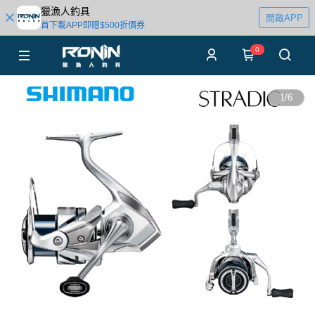
獵漁人釣具
開啟APP
首下載APP即贈$500折價券
0
1
/
6