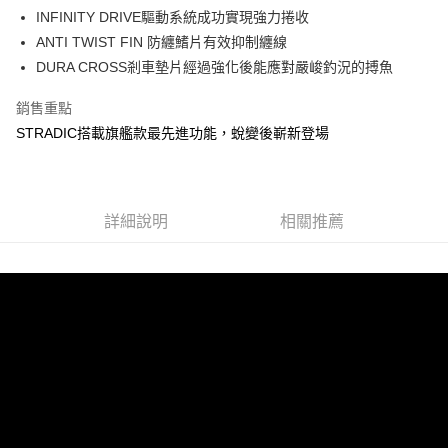
貨到付款
１．簡單：不需註冊會員、不需綁卡、不需儲值。
消。如遇「轉專審核」未通過狀況，表示未達大哥付你分期系統評分，恕無
INFINITY DRIVE驅動系統成功實現強力捲收
２．便利：只要手機號碼，簡訊認證，即可結帳。
法說明評估內容。
ANTI TWIST FIN 防纏鰭片有效抑制纏線
３．安心：先確認商品／服務後，再付款。
【繳款方式說明】
運送方式
DURA CROSS剎車墊片經過強化後能應對嚴峻釣況的搏魚
1.分期款項不併入電信帳單，「大哥付你分期」於每月結算日後寄送繳費提
【「AFTEE先享後付」結帳流程】
全家取貨付款
醒簡訊。
１．於結帳方式選擇「AFTEE先享後付」後，將跳轉至「AFTEE先享後付」
2.透過簡訊連結打開帳單後，可選擇「超商條碼／台灣大直營門市／銀行轉
銷售重點
每筆NT$60，滿NT$1,200(含以上)免運費
結帳頁面，進行簡訊認證並確認金額後，即可完成結帳。
帳／街口支付／iPASS MONEY」等通路繳費。
２．訂單成立數日內，您將收到繳費通知簡訊。
STRADIC搭載旗艦款最先進功能，蛻變後嶄新登場
付款後全家取貨
３．收到繳費通知簡訊後14天內，點擊此簡訊中的連結，可透過四大超商／
【注意事項】
ATM／網路銀行／等多元方式進行付款，方視為交易完成。
每筆NT$60，滿NT$1,200(含以上)免運費
1.本服務係由「台灣大哥大股份有限公司」（以下簡稱本公司）所提供，讓
※ 請注意：結帳手續完成當下不需立刻繳費，但若您需要取消訂單，請聯絡
用戶於交易時，得透過本服務購買商品或服務，並由商店將買賣／分期付款
購買商品的店家。未經商家同意取消之訂單仍視為有效，需透過AFTEE先享
7-11取貨付款
買賣價金債權讓與本公司後，依約使用本公司帳單繳交帳款。
詳細說明
相關推薦
後付繳納相關費用。
2.基於同意付款使用「大哥付你分期」之契約關係目的，商店將以您的個人
每筆NT$60，滿NT$1,200(含以上)免運費
※ 交易是否成功請以「AFTEE先享後付 」之結帳頁面顯示為準，若有關於
資料（包含姓名、電話或地址）提供予台灣大哥大進項蒐集、處理及利用，
是否繳費成功／繳費後需取消欲退款等相關疑問，請聯繫「AFTEE先享後付
由本公司與您本人進行分期帳單所需資料之確認、核對及更正。
客戶支援中心」
https://netprotections.freshdesk.com/support/home
付款後7-11取貨
3.完整用戶服務條款，請詳閱以下連結：
https://oppay.tw/userRule
每筆NT$60，滿NT$1,200(含以上)免運費
【注意事項】
１．透過由恩沛科技股份有限公司提供之「AFTEE先享後付」服務完成之交
一般宅配（門市自取請勿下單，請聯繫客服）
易，需依本服務之必要範圍內提供個人資料，並將交易相關給付款項請求債
權轉讓予恩沛科技股份有限公司。
每筆NT$100，滿NT$2,000(含以上)免運費
２．關於個人資料處理事宜，請瀏覽以下網址：
https://aftee.tw/terms/#terms3
離島一般宅配
３．未成年的使用者請事先徵得法定代理人或監護人之同意方可使用
每筆NT$200，滿NT$2,000(含以上)免運費
「AFTEE先享後付」，若未經同意申辦者引起之損失，本公司不負相關責