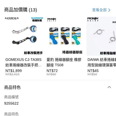
付款方式
信用卡一次付款
商品加價購 (13)
查看全部
信用卡分期付款
3 期 0 利率 每期
NT$1,666
21家銀行
合作金庫商業銀行
第一商業銀行
超商取貨付款
華南商業銀行
彰化商業銀行
Apple Pay
上海商業儲蓄銀行
台北富邦商業銀行
國泰世華商業銀行
兆豐國際商業銀行
街口支付
臺灣中小企業銀行
台中商業銀行
GOMEXUS CJ-TA38S
愛釣 捲線器腳座 橡膠
DAIWA 紡車捲線
匯豐（台灣）商業銀行
華泰商業銀行
紡車捲線器改裝手把
腳座 T508
用型拋線環彈簧
悠遊付
聯邦商業銀行
遠東國際商業銀行
SHIMANO改裝品 紡車
線規 耳朵彈簧 紡
NT$1,899
NT$72
NT$45
元大商業銀行
永豐商業銀行
NT$2,419
NT$80
NT$50
大哥付你分期
改裝手把 I052
零件 T927
玉山商業銀行
星展（台灣）商業銀行
相關說明
台新國際商業銀行
中國信託商業銀行
商品特色
【大哥付你分期使用說明】
台灣樂天信用卡公司
AFTEE先享後付
1.本服務由台灣大哥大提供，台灣大哥大用戶可立即使用無須另外申請。
商品編號
2.付款方式選擇「大哥付你分期」，訂單成立後會自動跳轉到大哥付的交易
相關說明
流程，驗證手機門號後，選擇欲分期的期數、繳款截止日，確認付款後即完
9255622
【關於「AFTEE先享後付」】
成交易。
ATM付款
AFTEE先享後付是「在收到商品之後才付款」的支付方式。 讓您購物簡單
3.實際核准額度、可分期數及費用金額請依後續交易確認頁面所載為準。
便利好安心！
商品特色
4.訂單成立30分鐘內，如未前往確認交易或遇審核未通過，訂單將自動取