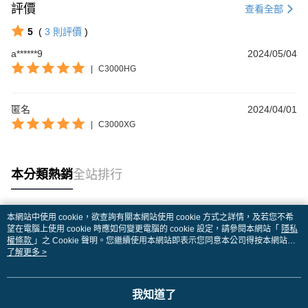
評價
查看全部
5
(
3
則評價
)
a******9
2024/05/04
|
C3000HG
匿名
2024/04/01
|
C3000XG
本分類熱銷
全站排行
本網站中使用 cookie，欲查詢有關本網站使用 cookie 方式之詳情，及若您不希
熱門標籤
望在電腦上使用 cookie 時應如何變更電腦的 cookie 設定，請參閱本網站「
隱私
權條款
」之 Cookie 聲明。您繼續使用本網站即表示您同意本公司得按本網站使
用條款之 Cookie 聲明使用 cookie。
了解更多 >
我知道了