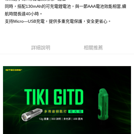
任。
貨到付款（門市自取請勿下單，請聯繫客服）
同時，搭配130mAh的可充電鋰電池，與一節AAA電池效能相當,續
４．使用「AFTEE先享後付」時，將依據個別帳號之用戶狀況，依本公司即
時審查核予不同之上限額度；若仍有額度不足之情形，本公司將視審查結果
航時間長達40小時。
每筆NT$200，滿NT$3,000(含以上)免運費
請求用戶進行身份認證。
支持Micro—USB充電，提供多重充電保護，安全更省心。
５．嚴禁一人註冊多個帳號或使用他人資訊註冊。若發現惡意使用之情形，
恩沛科技股份有限公司將有權停止該用戶之使用額度並採取法律行動。
詳細說明
相關推薦