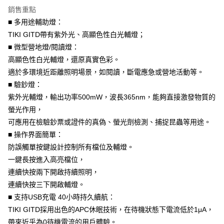
貨到付款
１．簡單：不需註冊會員、不需綁卡、不需儲值。
消。如遇「轉專審核」未通過狀況，表示未達大哥付你分期系統評分，恕無
銷售重點
２．便利：只要手機號碼，簡訊認證，即可結帳。
法說明評估內容。
３．安心：先確認商品／服務後，再付款。
■ 多用途輔助燈：
【繳款方式說明】
運送方式
TIKI GITD帶有紫外光、高顯色性白光輔燈；
1.分期款項不併入電信帳單，「大哥付你分期」於每月結算日後寄送繳費提
【「AFTEE先享後付」結帳流程】
全家取貨付款
醒簡訊。
■ 微型營地燈/閱讀燈：
１．於結帳方式選擇「AFTEE先享後付」後，將跳轉至「AFTEE先享後付」
2.透過簡訊連結打開帳單後，可選擇「超商條碼／台灣大直營門市／銀行轉
每筆NT$60，滿NT$1,200(含以上)免運費
結帳頁面，進行簡訊認證並確認金額後，即可完成結帳。
高顯色性白光輔燈，還原真實色彩。
帳／街口支付／iPASS MONEY」等通路繳費。
２．訂單成立數日內，您將收到繳費通知簡訊。
適於多環境近距離照明場景，如閱讀，斷電應急或營地活動等。
付款後全家取貨
３．收到繳費通知簡訊後14天內，點擊此簡訊中的連結，可透過四大超商／
【注意事項】
ATM／網路銀行／等多元方式進行付款，方視為交易完成。
■ 驗鈔燈：
每筆NT$60，滿NT$1,200(含以上)免運費
1.本服務係由「台灣大哥大股份有限公司」（以下簡稱本公司）所提供，讓
※ 請注意：結帳手續完成當下不需立刻繳費，但若您需要取消訂單，請聯絡
紫外光輔燈，輸出功率500mW，波長365nm，能夠直接激發物質的
用戶於交易時，得透過本服務購買商品或服務，並由商店將買賣／分期付款
購買商品的店家。未經商家同意取消之訂單仍視為有效，需透過AFTEE先享
7-11取貨付款
買賣價金債權讓與本公司後，依約使用本公司帳單繳交帳款。
螢光作用，
後付繳納相關費用。
2.基於同意付款使用「大哥付你分期」之契約關係目的，商店將以您的個人
每筆NT$60，滿NT$1,200(含以上)免運費
※ 交易是否成功請以「AFTEE先享後付 」之結帳頁面顯示為準，若有關於
可應用在檢驗鈔票或證件的真偽、螢光劑檢測、捕捉昆蟲等用途。
資料（包含姓名、電話或地址）提供予台灣大哥大進項蒐集、處理及利用，
是否繳費成功／繳費後需取消欲退款等相關疑問，請聯繫「AFTEE先享後付
由本公司與您本人進行分期帳單所需資料之確認、核對及更正。
■ 操作界面簡單：
客戶支援中心」
https://netprotections.freshdesk.com/support/home
付款後7-11取貨
3.完整用戶服務條款，請詳閱以下連結：
https://oppay.tw/userRule
防誤觸單按鍵設計控制所有檔位及輔燈。
每筆NT$60，滿NT$1,200(含以上)免運費
【注意事項】
一鍵長按進入高亮檔位，
１．透過由恩沛科技股份有限公司提供之「AFTEE先享後付」服務完成之交
一般宅配（門市自取請勿下單，請聯繫客服）
連續快按兩下開啟持續照明，
易，需依本服務之必要範圍內提供個人資料，並將交易相關給付款項請求債
權轉讓予恩沛科技股份有限公司。
每筆NT$100，滿NT$2,000(含以上)免運費
連續快按三下開啟輔燈。
２．關於個人資料處理事宜，請瀏覽以下網址：
■ 支持USB充電 40小時持久續航：
https://aftee.tw/terms/#terms3
離島一般宅配
TIKI GITD採用出色的APC休眠技術，在待機狀態下電流低於1μA，
３．未成年的使用者請事先徵得法定代理人或監護人之同意方可使用
每筆NT$200，滿NT$2,000(含以上)免運費
「AFTEE先享後付」，若未經同意申辦者引起之損失，本公司不負相關責
帶來近乎為0待機電流的用戶體驗。