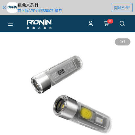
獵漁人釣具
開啟APP
首下載APP即贈$500折價券
0
1
/
1