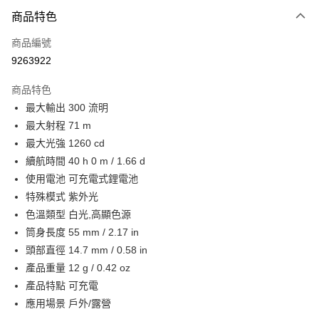
付款方式
商品特色
信用卡一次付款
商品編號
信用卡分期付款
9263922
3 期 0 利率 每期
NT$226
21家銀行
商品特色
合作金庫商業銀行
第一商業銀行
超商取貨付款
最大輸出 300 流明
華南商業銀行
彰化商業銀行
最大射程 71 m
Apple Pay
上海商業儲蓄銀行
台北富邦商業銀行
國泰世華商業銀行
兆豐國際商業銀行
最大光強 1260 cd
街口支付
臺灣中小企業銀行
台中商業銀行
續航時間 40 h 0 m / 1.66 d
匯豐（台灣）商業銀行
華泰商業銀行
使用電池 可充電式鋰電池
悠遊付
聯邦商業銀行
遠東國際商業銀行
特殊模式 紫外光
元大商業銀行
永豐商業銀行
大哥付你分期
色溫類型 白光,高顯色源
玉山商業銀行
星展（台灣）商業銀行
相關說明
筒身長度 55 mm / 2.17 in
台新國際商業銀行
中國信託商業銀行
【大哥付你分期使用說明】
台灣樂天信用卡公司
頭部直徑 14.7 mm / 0.58 in
AFTEE先享後付
1.本服務由台灣大哥大提供，台灣大哥大用戶可立即使用無須另外申請。
2.付款方式選擇「大哥付你分期」，訂單成立後會自動跳轉到大哥付的交易
產品重量 12 g / 0.42 oz
相關說明
流程，驗證手機門號後，選擇欲分期的期數、繳款截止日，確認付款後即完
【關於「AFTEE先享後付」】
產品特點 可充電
成交易。
ATM付款
AFTEE先享後付是「在收到商品之後才付款」的支付方式。 讓您購物簡單
應用場景 戶外/露營
3.實際核准額度、可分期數及費用金額請依後續交易確認頁面所載為準。
便利好安心！
4.訂單成立30分鐘內，如未前往確認交易或遇審核未通過，訂單將自動取