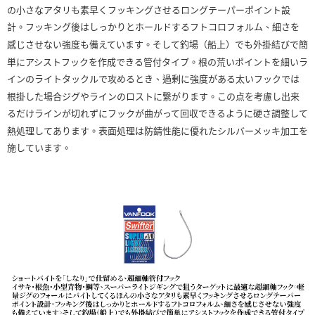
任。
の小さなアタリも素早くフッキングさせるロングテーパーポイント設
貨到付款（門市自取請勿下單，請聯繫客服）
４．使用「AFTEE先享後付」時，將依據個別帳號之用戶狀況，依本公司即
計。フッキング後はしっかりとホールドするフトコロフォルム、細さを
時審查核予不同之上限額度；若仍有額度不足之情形，本公司將視審查結果
每筆NT$200，滿NT$3,000(含以上)免運費
請求用戶進行身份認證。
感じさせない強度も備えています。そして釣場（船上）でも外掛結びで簡
５．嚴禁一人註冊多個帳號或使用他人資訊註冊。若發現惡意使用之情形，
國家/地區配送(**下單前請私訊客服確認實際運費(運費另
查看運費
単にアシストフックを作成できる管付タイプ。根の荒いポイントを細いラ
恩沛科技股份有限公司將有權停止該用戶之使用額度並採取法律行動。
計)，訂單才得以成立**)
インのライトタックルで攻めるとき、過剰に強度がある太いフックでは
根掛した場合ジグやラインのロストに繋がります。この点を考慮し出来
るだけラインが切れずにフックが曲がって回収できるように硬さ調整して
熱処理してあります。表面処理は防錆性能に優れたシルバーメッキ加工を
施しています。