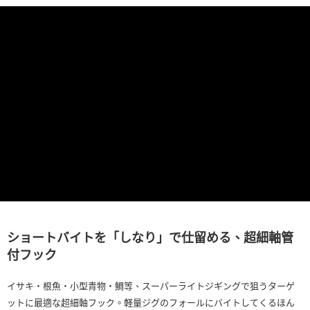
貨到付款
１．簡單：不需註冊會員、不需綁卡、不需儲值。
消。如遇「轉專審核」未通過狀況，表示未達大哥付你分期系統評分，恕無
２．便利：只要手機號碼，簡訊認證，即可結帳。
法說明評估內容。
３．安心：先確認商品／服務後，再付款。
【繳款方式說明】
運送方式
1.分期款項不併入電信帳單，「大哥付你分期」於每月結算日後寄送繳費提
【「AFTEE先享後付」結帳流程】
全家取貨付款
醒簡訊。
１．於結帳方式選擇「AFTEE先享後付」後，將跳轉至「AFTEE先享後付」
2.透過簡訊連結打開帳單後，可選擇「超商條碼／台灣大直營門市／銀行轉
每筆NT$60，滿NT$1,200(含以上)免運費
結帳頁面，進行簡訊認證並確認金額後，即可完成結帳。
帳／街口支付／iPASS MONEY」等通路繳費。
２．訂單成立數日內，您將收到繳費通知簡訊。
付款後全家取貨
３．收到繳費通知簡訊後14天內，點擊此簡訊中的連結，可透過四大超商／
【注意事項】
ATM／網路銀行／等多元方式進行付款，方視為交易完成。
每筆NT$60，滿NT$1,200(含以上)免運費
1.本服務係由「台灣大哥大股份有限公司」（以下簡稱本公司）所提供，讓
※ 請注意：結帳手續完成當下不需立刻繳費，但若您需要取消訂單，請聯絡
用戶於交易時，得透過本服務購買商品或服務，並由商店將買賣／分期付款
購買商品的店家。未經商家同意取消之訂單仍視為有效，需透過AFTEE先享
7-11取貨付款
買賣價金債權讓與本公司後，依約使用本公司帳單繳交帳款。
後付繳納相關費用。
2.基於同意付款使用「大哥付你分期」之契約關係目的，商店將以您的個人
每筆NT$60，滿NT$1,200(含以上)免運費
※ 交易是否成功請以「AFTEE先享後付 」之結帳頁面顯示為準，若有關於
資料（包含姓名、電話或地址）提供予台灣大哥大進項蒐集、處理及利用，
是否繳費成功／繳費後需取消欲退款等相關疑問，請聯繫「AFTEE先享後付
由本公司與您本人進行分期帳單所需資料之確認、核對及更正。
客戶支援中心」
https://netprotections.freshdesk.com/support/home
付款後7-11取貨
3.完整用戶服務條款，請詳閱以下連結：
https://oppay.tw/userRule
每筆NT$60，滿NT$1,200(含以上)免運費
【注意事項】
１．透過由恩沛科技股份有限公司提供之「AFTEE先享後付」服務完成之交
一般宅配（門市自取請勿下單，請聯繫客服）
ショートバイトを「しなり」で仕留める、超細軸管
易，需依本服務之必要範圍內提供個人資料，並將交易相關給付款項請求債
權轉讓予恩沛科技股份有限公司。
付フック
每筆NT$100，滿NT$2,000(含以上)免運費
２．關於個人資料處理事宜，請瀏覽以下網址：
https://aftee.tw/terms/#terms3
離島一般宅配
イサキ・根魚・小型青物・鯛等、スーパーライトジギングで狙うターゲ
３．未成年的使用者請事先徵得法定代理人或監護人之同意方可使用
每筆NT$200，滿NT$2,000(含以上)免運費
ットに最適な超細軸フック。軽量ジグのフォールにバイトしてくるほん
「AFTEE先享後付」，若未經同意申辦者引起之損失，本公司不負相關責