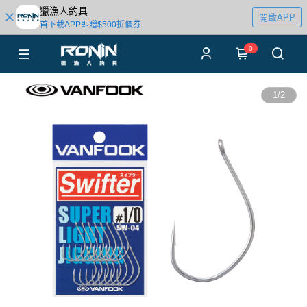
獵漁人釣具
開啟APP
首下載APP即贈$500折價券
0
1
/
2