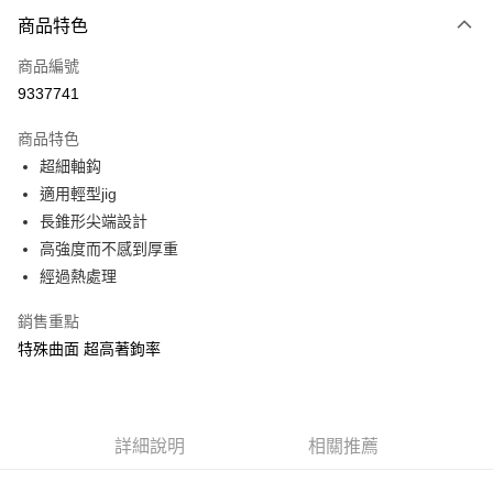
付款方式
商品特色
信用卡一次付款
商品編號
信用卡分期付款
9337741
3 期 0 利率 每期
NT$41
21家銀行
商品特色
合作金庫商業銀行
第一商業銀行
超商取貨付款
超細軸鈎
華南商業銀行
彰化商業銀行
適用輕型jig
Apple Pay
上海商業儲蓄銀行
台北富邦商業銀行
國泰世華商業銀行
兆豐國際商業銀行
長錐形尖端設計
街口支付
臺灣中小企業銀行
台中商業銀行
高強度而不感到厚重
匯豐（台灣）商業銀行
華泰商業銀行
經過熱處理
悠遊付
聯邦商業銀行
遠東國際商業銀行
元大商業銀行
永豐商業銀行
大哥付你分期
銷售重點
玉山商業銀行
星展（台灣）商業銀行
相關說明
特殊曲面 超高著鉤率
台新國際商業銀行
中國信託商業銀行
【大哥付你分期使用說明】
台灣樂天信用卡公司
AFTEE先享後付
1.本服務由台灣大哥大提供，台灣大哥大用戶可立即使用無須另外申請。
2.付款方式選擇「大哥付你分期」，訂單成立後會自動跳轉到大哥付的交易
相關說明
流程，驗證手機門號後，選擇欲分期的期數、繳款截止日，確認付款後即完
【關於「AFTEE先享後付」】
詳細說明
相關推薦
成交易。
ATM付款
AFTEE先享後付是「在收到商品之後才付款」的支付方式。 讓您購物簡單
3.實際核准額度、可分期數及費用金額請依後續交易確認頁面所載為準。
便利好安心！
4.訂單成立30分鐘內，如未前往確認交易或遇審核未通過，訂單將自動取