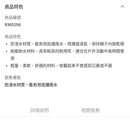
付款方式
商品特色
信用卡一次付款
商品編號
信用卡分期付款
9365256
3 期 0 利率 每期
NT$100
21家銀行
商品特色
合作金庫商業銀行
第一商業銀行
超商取貨付款
防潑水材質，能有效抵擋雨水、飛濺或濕氣，保持帽子內部乾燥
華南商業銀行
彰化商業銀行
耐磨耐水材料，具有較高的耐用性，適合在戶外活動中長時間使
Apple Pay
上海商業儲蓄銀行
台北富邦商業銀行
國泰世華商業銀行
兆豐國際商業銀行
用
街口支付
臺灣中小企業銀行
台中商業銀行
輕量、柔軟、舒適的材料，穿戴起來不會感到沉重或不適
匯豐（台灣）商業銀行
華泰商業銀行
悠遊付
聯邦商業銀行
遠東國際商業銀行
銷售重點
元大商業銀行
永豐商業銀行
大哥付你分期
防潑水材質，能有效抵擋雨水
玉山商業銀行
星展（台灣）商業銀行
相關說明
台新國際商業銀行
中國信託商業銀行
【大哥付你分期使用說明】
台灣樂天信用卡公司
AFTEE先享後付
1.本服務由台灣大哥大提供，台灣大哥大用戶可立即使用無須另外申請。
2.付款方式選擇「大哥付你分期」，訂單成立後會自動跳轉到大哥付的交易
相關說明
詳細說明
相關推薦
流程，驗證手機門號後，選擇欲分期的期數、繳款截止日，確認付款後即完
【關於「AFTEE先享後付」】
成交易。
ATM付款
AFTEE先享後付是「在收到商品之後才付款」的支付方式。 讓您購物簡單
3.實際核准額度、可分期數及費用金額請依後續交易確認頁面所載為準。
便利好安心！
4.訂單成立30分鐘內，如未前往確認交易或遇審核未通過，訂單將自動取