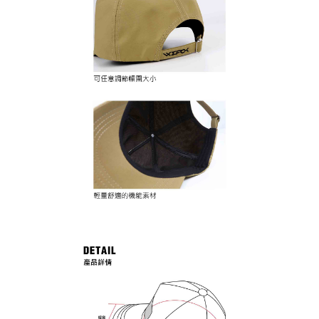
任。
貨到付款（門市自取請勿下單，請聯繫客服）
４．使用「AFTEE先享後付」時，將依據個別帳號之用戶狀況，依本公司即
時審查核予不同之上限額度；若仍有額度不足之情形，本公司將視審查結果
每筆NT$200，滿NT$3,000(含以上)免運費
請求用戶進行身份認證。
５．嚴禁一人註冊多個帳號或使用他人資訊註冊。若發現惡意使用之情形，
國家/地區配送(**下單前請私訊客服確認實際運費(運費另
查看運費
恩沛科技股份有限公司將有權停止該用戶之使用額度並採取法律行動。
計)，訂單才得以成立**)