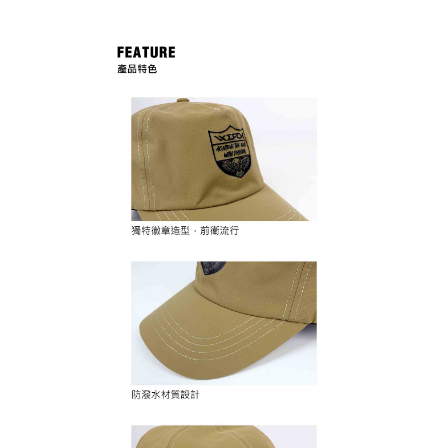
貨到付款
１．簡單：不需註冊會員、不需綁卡、不需儲值。
消。如遇「轉專審核」未通過狀況，表示未達大哥付你分期系統評分，恕無
２．便利：只要手機號碼，簡訊認證，即可結帳。
法說明評估內容。
３．安心：先確認商品／服務後，再付款。
【繳款方式說明】
運送方式
1.分期款項不併入電信帳單，「大哥付你分期」於每月結算日後寄送繳費提
【「AFTEE先享後付」結帳流程】
全家取貨付款
醒簡訊。
１．於結帳方式選擇「AFTEE先享後付」後，將跳轉至「AFTEE先享後付」
2.透過簡訊連結打開帳單後，可選擇「超商條碼／台灣大直營門市／銀行轉
每筆NT$60，滿NT$1,200(含以上)免運費
結帳頁面，進行簡訊認證並確認金額後，即可完成結帳。
帳／街口支付／iPASS MONEY」等通路繳費。
２．訂單成立數日內，您將收到繳費通知簡訊。
付款後全家取貨
３．收到繳費通知簡訊後14天內，點擊此簡訊中的連結，可透過四大超商／
【注意事項】
ATM／網路銀行／等多元方式進行付款，方視為交易完成。
每筆NT$60，滿NT$1,200(含以上)免運費
1.本服務係由「台灣大哥大股份有限公司」（以下簡稱本公司）所提供，讓
※ 請注意：結帳手續完成當下不需立刻繳費，但若您需要取消訂單，請聯絡
用戶於交易時，得透過本服務購買商品或服務，並由商店將買賣／分期付款
購買商品的店家。未經商家同意取消之訂單仍視為有效，需透過AFTEE先享
7-11取貨付款
買賣價金債權讓與本公司後，依約使用本公司帳單繳交帳款。
後付繳納相關費用。
2.基於同意付款使用「大哥付你分期」之契約關係目的，商店將以您的個人
每筆NT$60，滿NT$1,200(含以上)免運費
※ 交易是否成功請以「AFTEE先享後付 」之結帳頁面顯示為準，若有關於
資料（包含姓名、電話或地址）提供予台灣大哥大進項蒐集、處理及利用，
是否繳費成功／繳費後需取消欲退款等相關疑問，請聯繫「AFTEE先享後付
由本公司與您本人進行分期帳單所需資料之確認、核對及更正。
客戶支援中心」
https://netprotections.freshdesk.com/support/home
付款後7-11取貨
3.完整用戶服務條款，請詳閱以下連結：
https://oppay.tw/userRule
每筆NT$60，滿NT$1,200(含以上)免運費
【注意事項】
１．透過由恩沛科技股份有限公司提供之「AFTEE先享後付」服務完成之交
一般宅配（門市自取請勿下單，請聯繫客服）
易，需依本服務之必要範圍內提供個人資料，並將交易相關給付款項請求債
權轉讓予恩沛科技股份有限公司。
每筆NT$100，滿NT$2,000(含以上)免運費
２．關於個人資料處理事宜，請瀏覽以下網址：
https://aftee.tw/terms/#terms3
離島一般宅配
３．未成年的使用者請事先徵得法定代理人或監護人之同意方可使用
每筆NT$200，滿NT$2,000(含以上)免運費
「AFTEE先享後付」，若未經同意申辦者引起之損失，本公司不負相關責