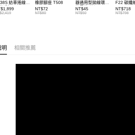
A38S 紡車捲線器
橡膠腳座 T508
器通用型拋線環彈
F22 碳
【注意事
／ATM／
付款後全
裝手把
簧零件 線規 耳朵
Shimano
1.本服務
$1,899
NT$72
NT$45
NT$718
※ 請注意
HIMANO改裝品
彈簧 紡車捲零件
適用 紡車
每筆NT$6
$2,419
NT$80
NT$50
NT$798
用戶於交
絡購買商品
車改裝手把 I052
T927
龜、手剎
款買賣價
先享後付
皆適用 捲
7-11取貨
2.基於同
※ 交易是
I043
資料（包
是否繳費成
每筆NT$6
用，由本
付客戶支
3.完整用
付款後7-1
說明
相關推薦
【注意事
每筆NT$6
１．透過由
交易，需
一般宅配
求債權轉
２．關於
每筆NT$1
https://aft
３．未成
離島一般
「AFTE
每筆NT$2
任。
４．使用「
貨到付款
即時審查
結果請求
每筆NT$2
５．嚴禁
形，恩沛
動。