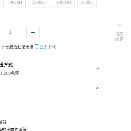
8000H
10000H
14000H
18000
清除
紀錄
帳可享專屬活動優惠價
立即下載
送方式
1,200免運
次付款
期付款
0 利率 每期
NT$1,266
21家銀行
機殼
庫商業銀行
第一商業銀行
自動煞車調節系統
付款