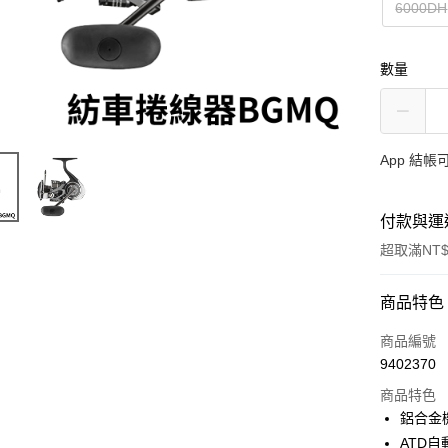
6000DH
數量
App 結
付款與運
超取滿NT$
付款方式
商品特色
信用卡一
商品編號
9402370
信用卡分
商品特色
3 期 
鋁合金
合作金
ATD
超商取貨