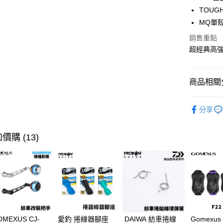
華南商
TOUGH
Apple Pay
上海商
MQ單
國泰世
街口支付
銷售重點
臺灣中
匯豐（
超經典高
悠遊付
聯邦商
元大商
大哥付你
玉山商
商品相關分
相關說明
台新國
【大哥付
台灣樂
AFTEE先
捲線器
1.本服務
分享
2.付款方
相關說明
品牌專區
流程，驗
【關於「A
ATM付款
完成交易
AFTEE
帥氣老爸
價購 (13)
3.實際核
便利好安
4.訂單成
貨到付款
１．簡單
消。如遇
２．便利
無法說明
３．安心
【繳款方
運送方式
1.分期款
【「AFT
醒簡訊。
１．於結帳
全家取貨
2.透過簡
付」結帳
帳／街口支
每筆NT$6
２．訂單
OMEXUS CJ-
愛釣 捲線器腳座
DAIWA 紡車捲線
Gomexus
３．收到繳