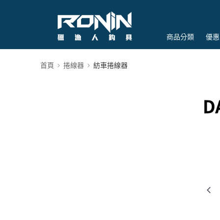
商品分類
優惠
首頁
捲線器
紡車捲線器