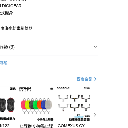
業銀行
彰化商業銀行
 DIGIGEAR
業儲蓄銀行
台北富邦商業銀行
殼式機身
華商業銀行
兆豐國際商業銀行
小企業銀行
台中商業銀行
台灣）商業銀行
華泰商業銀行
強度海水紡車捲線器
業銀行
遠東國際商業銀行
業銀行
永豐商業銀行
分期
業銀行
星展（台灣）商業銀行
類 (3)
際商業銀行
中國信託商業銀行
你分期使用說明】
天信用卡公司
享後付
紡車捲線器
由台灣大哥大提供，台灣大哥大用戶可立即使用無須另外申請。
客服
式選擇「大哥付你分期」，訂單成立後會自動跳轉到大哥付的交易
DAIWA
證手機門號後，選擇欲分期的期數、繳款截止日，確認付款後即
FTEE先享後付」】
。
先享後付是「在收到商品之後才付款」的支付方式。 讓您購物簡單
｜精選必購商品
查看全部
准額度、可分期數及費用金額請依後續交易確認頁面所載為準。
心！
立30分鐘內，如未前往確認交易或遇審核未通過，訂單將自動取
：不需註冊會員、不需綁卡、不需儲值。
「轉專審核」未通過狀況，表示未達大哥付你分期系統評分，恕
：只要手機號碼，簡訊認證，即可結帳。
評估內容。
：先確認商品／服務後，再付款。
式說明】
項不併入電信帳單，「大哥付你分期」於每月結算日後寄送繳費提
EE先享後付」結帳流程】
方式選擇「AFTEE先享後付」後，將跳轉至「AFTEE先享後
付款
訊連結打開帳單後，可選擇「超商條碼／台灣大直營門市／銀行轉
頁面，進行簡訊認證並確認金額後，即可完成結帳。
付／iPASS MONEY」等通路繳費。
0，滿NT$1,200(含以上)免運費
成立數日內，您將收到繳費通知簡訊。
 K122
止線器 小烏龜止線
GOMEXUS CY-
SHIMANO DAIW
費通知簡訊後14天內，點擊此簡訊中的連結，可透過四大超商