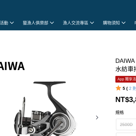
活動
獵漁人俱樂部
漁人交流專區
購物須知
DAIWA
水紡車捲
App 獨享
5 (
2
NT$3,
規格
2500D