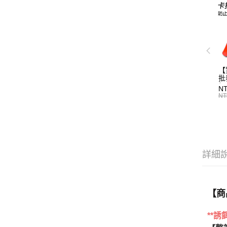
【
批
標
N
T0
NT
詳細
【商
**