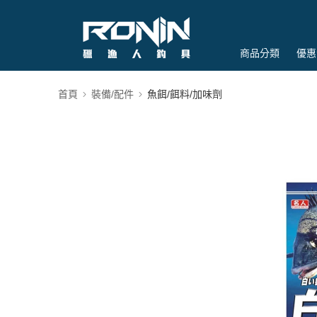
商品分類
優惠
首頁
裝備/配件
魚餌/餌料/加味劑