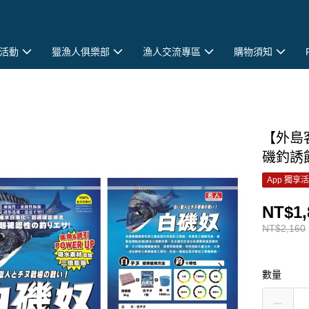
活動
獵漁人俱樂部
漁人交流專區
購物須知
【外島
磯釣誘餌
App 獨享
NT$1,
NT$2,160
數量