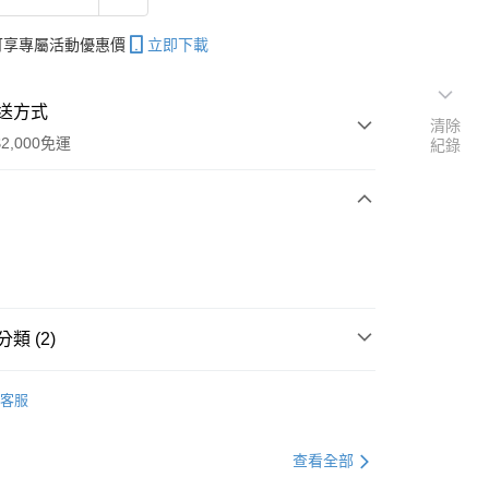
帳可享專屬活動優惠價
立即下載
送方式
清除
2,000免運
紀錄
次付款
期付款
0 利率 每期
NT$603
21家銀行
類 (2)
庫商業銀行
第一商業銀行
業銀行
彰化商業銀行
魚餌/餌料/加味劑
業儲蓄銀行
台北富邦商業銀行
客服
專區
磯釣裝備指南
華商業銀行
兆豐國際商業銀行
小企業銀行
台中商業銀行
查看全部
台灣）商業銀行
華泰商業銀行
分期
業銀行
遠東國際商業銀行