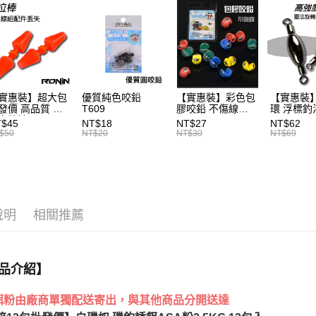
相關說明
元大商
【大哥付
玉山商
AFTEE先
1.本服務
台新國
2.付款方
相關說明
台灣樂
流程，驗
【關於「A
ATM付款
完成交易
AFTEE
3.實際核
便利好安
實惠裝】超大包
優質純色咬鉛
【實惠裝】彩色包
【實惠裝
4.訂單成
１．簡單
發價 高品質 浮
T609
膠咬鉛 不傷線
環 浮標釣
消。如遇
２．便利
運送方式
卡拉棒 20入
T126
T046
T$45
NT$18
NT$27
NT$62
無法說明
３．安心
86
$50
NT$20
NT$30
NT$69
【繳款方
一般宅配
1.分期款
【「AFT
醒簡訊。
每筆NT$1
１．於結帳
2.透過簡
付」結帳
帳／街口支
離島一般
２．訂單
３．收到繳
每筆NT$2
說明
相關推薦
【注意事
／ATM／
1.本服務
※ 請注意
用戶於交
絡購買商品
款買賣價
先享後付
2.基於同
※ 交易是
品介紹】
資料（包
是否繳費成
用，由本
付客戶支
誘餌粉由廠商單獨配送寄出，與其他商品分開送達
3.完整用