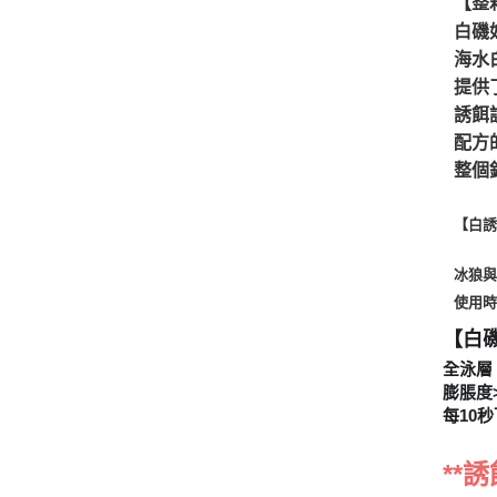
【整箱
白磯
海水
提供
誘餌
配方
整個
【白
冰狼
使用時
【白
全泳層
膨脹度>
每10秒
**