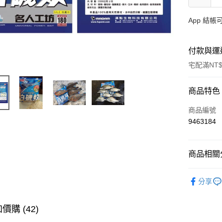
App 結
付款與運
宅配滿NT$
付款方式
商品特色
信用卡一
商品編號
9463184
信用卡分
3 期 
商品相關分
合作金
Apple Pay
華南商
裝備/配件
街口支付
上海商
分享
主題釣法
國泰世
悠遊付
臺灣中
價購 (42)
匯豐（
大哥付你
聯邦商