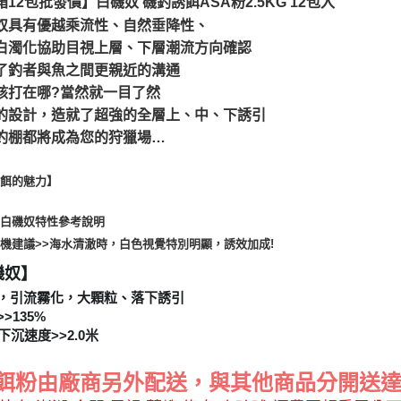
12包批發價】白磯奴 磯釣誘餌ASA粉2.5KG 12包入
【注意事
１．透過由
奴具有優越乘流性、自然垂降性、
交易，需
白濁化協助目視上層、下層潮流方向確認
求債權轉
２．關於
了釣者與魚之間更親近的溝通
https://aft
該打在哪?當然就一目了然
３．未成
的設計，造就了超強的全層上、中、下誘引
「AFTE
任。
釣棚都將成為您的狩獵場…
４．使用「
即時審查
結果請求
誘餌的魅力】
５．嚴禁
形，恩沛
與白磯奴特性參考說明
動。
機建議>>海水清澈時，白色視覺特別明顯，誘效加成!
磯奴】
，引流霧化，大顆粒、落下誘引
>135%
下沉速度>>2.0米
誘餌粉由廠商另外配送，與其他商品分開送