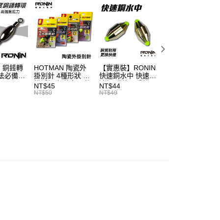
業銀行
永豐商業銀行
你分期使用說明】
業銀行
星展（台灣）商業銀行
享後付
由台灣大哥大提供，台灣大哥大用戶可立即使用無須另外申請。
際商業銀行
中國信託商業銀行
式選擇「大哥付你分期」，訂單成立後會自動跳轉到大哥付的交易
天信用卡公司
證手機門號後，選擇欲分期的期數、繳款截止日，確認付款後即
FTEE先享後付」】
。
先享後付是「在收到商品之後才付款」的支付方式。 讓您購物簡單
准額度、可分期數及費用金額請依後續交易確認頁面所載為準。
心！
】銅錘轉
HOTMAN 陶瓷外
【實惠裝】RONIN
頂級藍色豆 太空
立30分鐘內，如未前往確認交易或遇審核未通過，訂單將自動取
：不需註冊會員、不需綁卡、不需儲值。
法必備
掛別針 4種形狀 外
快速銅水中 快速/
T514
「轉專審核」未通過狀況，表示未達大哥付你分期系統評分，恕
：只要手機號碼，簡訊認證，即可結帳。
掛浮標座 釣魚配件
遠投 磯釣配重鉛
NT$45
NT$44
NT$54
評估內容。
：先確認商品／服務後，再付款。
浮標別針 陶瓷外掛
T201
NT$50
NT$49
NT$60
式說明】
浮標別針座 浮標滑
（門市自取請勿下單，請聯繫客服）
項不併入電信帳單，「大哥付你分期」於每月結算日後寄送繳費提
EE先享後付」結帳流程】
豆 浮標座 陶瓷滑
00，滿NT$2,000(含以上)免運費
豆 外掛阿波 外掛
方式選擇「AFTEE先享後付」後，將跳轉至「AFTEE先享後
訊連結打開帳單後，可選擇「超商條碼／台灣大直營門市／銀行轉
浮標 磯釣小零件
頁面，進行簡訊認證並確認金額後，即可完成結帳。
磯釣小物 磯釣
付／iPASS MONEY」等通路繳費。
宅配
成立數日內，您將收到繳費通知簡訊。
T720
費通知簡訊後14天內，點擊此簡訊中的連結，可透過四大超商
00，滿NT$2,000(含以上)免運費
項】
網路銀行／等多元方式進行付款，方視為交易完成。
係由「台灣大哥大股份有限公司」（以下簡稱本公司）所提供，讓
：結帳手續完成當下不需立刻繳費，但若您需要取消訂單，請聯
易時，得透過本服務購買商品或服務，並由商店將買賣／分期付
的店家。未經商家同意取消之訂單仍視為有效，需透過AFTEE
金債權讓與本公司後，依約使用本公司帳單繳交帳款。
繳納相關費用。
意付款使用「大哥付你分期」之契約關係目的，商店將以您的個人
否成功請以「AFTEE先享後付 」之結帳頁面顯示為準，若有關於
含姓名、電話或地址）提供予台灣大哥大進項蒐集、處理及利
功／繳費後需取消欲退款等相關疑問，請聯繫「AFTEE先享後
公司與您本人進行分期帳單所需資料之確認、核對及更正。
援中心」
https://netprotections.freshdesk.com/support/home
戶服務條款，請詳閱以下連結：
https://oppay.tw/userRule