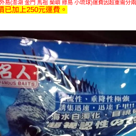
*外島(澎湖 金門 馬祖 蘭嶼 綠島 小琉球)運費因超重需
價已加上250元運費。