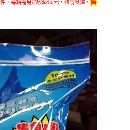
售
分兩件，每箱需另加收$250元，懇請見諒
，