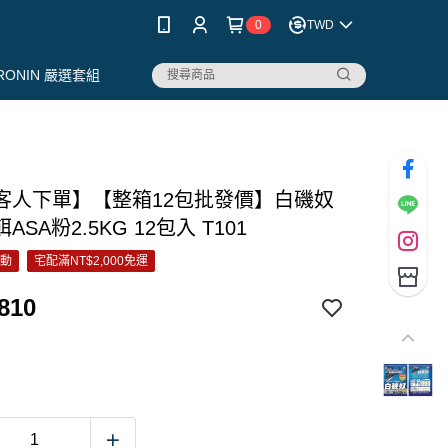
0
TWD
RONIN 嚴選套組
客人下單】【整箱12包批發價】白磯奴
ASA粉2.5KG 12包入 T101
活動
宅配滿NT$2,000免運
810